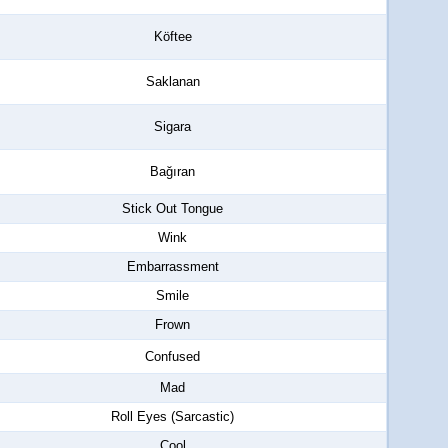
Köftee
Saklanan
Sigara
Bağıran
Stick Out Tongue
Wink
Embarrassment
Smile
Frown
Confused
Mad
Roll Eyes (Sarcastic)
Cool