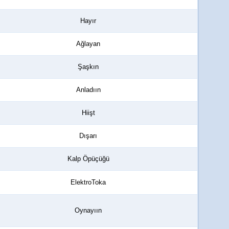
Hayır
Ağlayan
Şaşkın
Anladıın
Hiişt
Dışarı
Kalp Öpüçüğü
ElektroToka
Oynayıın