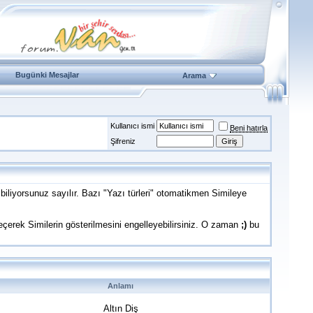
Bugünki Mesajlar
Arama
Kullanıcı ismi
Beni hatırla
Şifreniz
biliyorsunuz sayılır. Bazı "Yazı türleri" otomatikmen Simileye
çerek Similerin gösterilmesini engelleyebilirsiniz. O zaman
;)
bu
Anlamı
Altın Diş