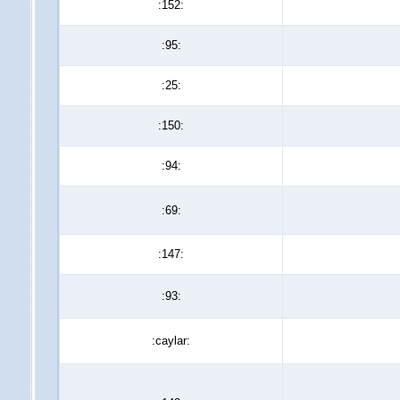
:152:
:95:
:25:
:150:
:94:
:69:
:147:
:93:
:caylar: