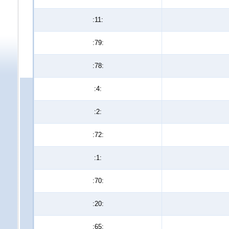
:11:
:79:
:78:
:4:
:2:
:72:
:1:
:70:
:20:
:65: