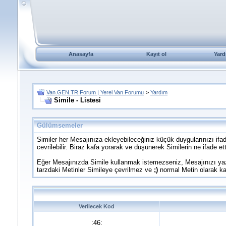
Anasayfa
Kayıt ol
Yard
Van.GEN.TR Forum | Yerel Van Forumu
>
Yardım
Simile - Listesi
Gülümsemeler
Similer her Mesajınıza ekleyebileceğiniz küçük duygularınızı ifad
cevrilebilir. Biraz kafa yorarak ve düşünerek Similerin ne ifade ettik
Eğer Mesajınızda Simile kullanmak istemezseniz, Mesajınızı yazd
tarzdaki Metinler Simileye çevrilmez ve
;)
normal Metin olarak kal
Verilecek Kod
:46: