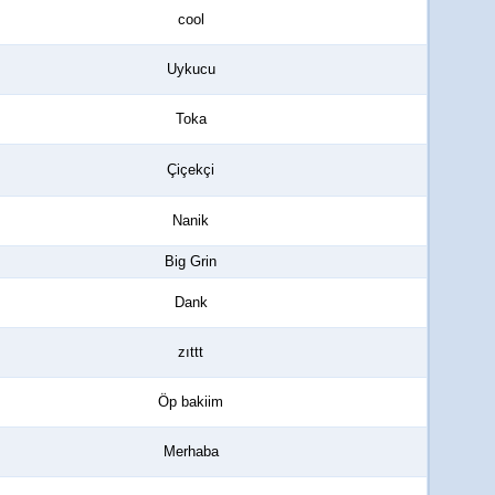
cool
Uykucu
Toka
Çiçekçi
Nanik
Big Grin
Dank
zıttt
Öp bakiim
Merhaba