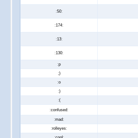
:50:
:174:
:13:
:130:
:p
;)
:o
:)
:(
:confused:
:mad:
:rolleyes:
:cool: