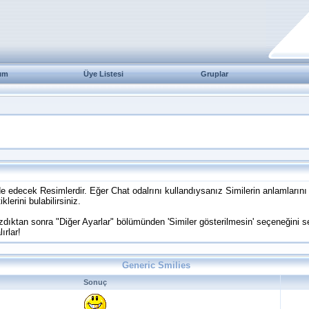
ım
Üye Listesi
Gruplar
e edecek Resimlerdir. Eğer Chat odalrını kullandıysanız Similerin anlamlarını 
lerini bulabilirsiniz.
ıktan sonra "Diğer Ayarlar" bölümünden 'Similer gösterilmesin' seçeneğini se
ırlar!
Generic Smilies
Sonuç