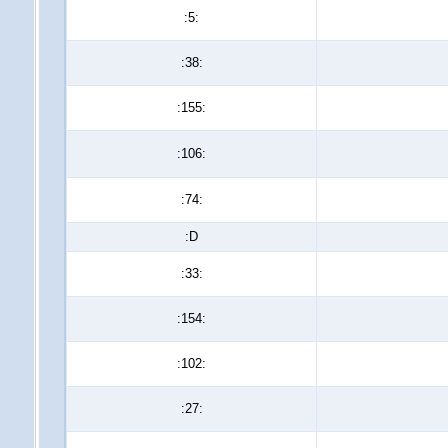
:5:
:38:
:155:
:106:
:74:
:D
:33:
:154:
:102:
:27: