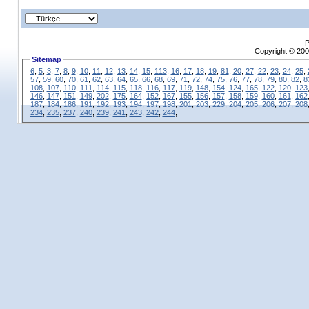
P
Copyright © 200
Sitemap
6
,
5
,
3
,
7
,
8
,
9
,
10
,
11
,
12
,
13
,
14
,
15
,
113
,
16
,
17
,
18
,
19
,
81
,
20
,
27
,
22
,
23
,
24
,
25
,
57
,
59
,
60
,
70
,
61
,
62
,
63
,
64
,
65
,
66
,
68
,
69
,
71
,
72
,
74
,
75
,
76
,
77
,
78
,
79
,
80
,
82
,
8
108
,
107
,
110
,
111
,
114
,
115
,
118
,
116
,
117
,
119
,
148
,
154
,
124
,
165
,
122
,
120
,
123
146
,
147
,
151
,
149
,
202
,
175
,
164
,
152
,
167
,
155
,
156
,
157
,
158
,
159
,
160
,
161
,
162
187
,
184
,
186
,
191
,
192
,
193
,
194
,
197
,
198
,
201
,
203
,
229
,
204
,
205
,
206
,
207
,
208
234
,
235
,
237
,
240
,
239
,
241
,
243
,
242
,
244
,