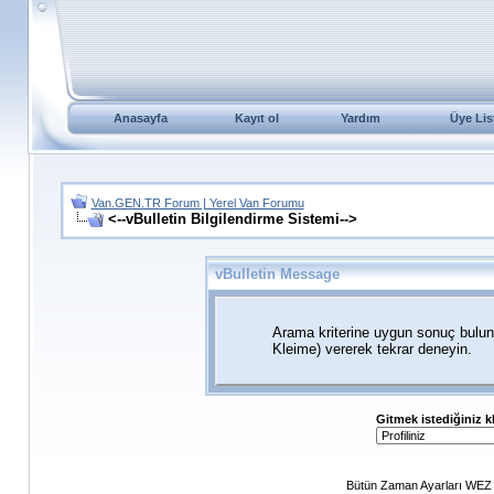
Anasayfa
Kayıt ol
Yardım
Üye Lis
Van.GEN.TR Forum | Yerel Van Forumu
<--vBulletin Bilgilendirme Sistemi-->
vBulletin Message
Arama kriterine uygun sonuç bulun
Kleime) vererek tekrar deneyin.
Gitmek istediğiniz k
Bütün Zaman Ayarları WEZ +