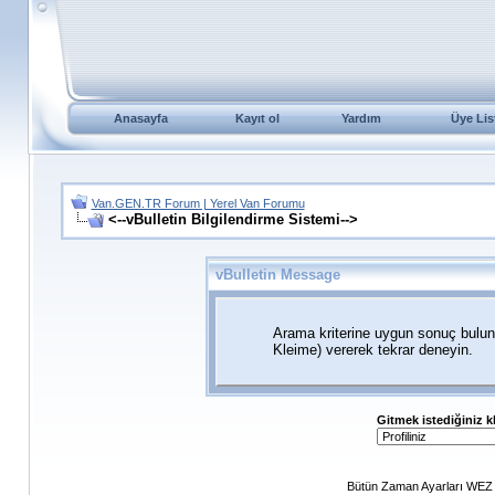
Anasayfa
Kayıt ol
Yardım
Üye Lis
Van.GEN.TR Forum | Yerel Van Forumu
<--vBulletin Bilgilendirme Sistemi-->
vBulletin Message
Arama kriterine uygun sonuç bulun
Kleime) vererek tekrar deneyin.
Gitmek istediğiniz k
Bütün Zaman Ayarları WEZ +