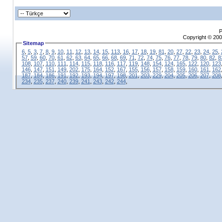
P
Copyright © 200
Sitemap
6
,
5
,
3
,
7
,
8
,
9
,
10
,
11
,
12
,
13
,
14
,
15
,
113
,
16
,
17
,
18
,
19
,
81
,
20
,
27
,
22
,
23
,
24
,
25
,
57
,
59
,
60
,
70
,
61
,
62
,
63
,
64
,
65
,
66
,
68
,
69
,
71
,
72
,
74
,
75
,
76
,
77
,
78
,
79
,
80
,
82
,
8
108
,
107
,
110
,
111
,
114
,
115
,
118
,
116
,
117
,
119
,
148
,
154
,
124
,
165
,
122
,
120
,
123
146
,
147
,
151
,
149
,
202
,
175
,
164
,
152
,
167
,
155
,
156
,
157
,
158
,
159
,
160
,
161
,
162
187
,
184
,
186
,
191
,
192
,
193
,
194
,
197
,
198
,
201
,
203
,
229
,
204
,
205
,
206
,
207
,
208
234
,
235
,
237
,
240
,
239
,
241
,
243
,
242
,
244
,