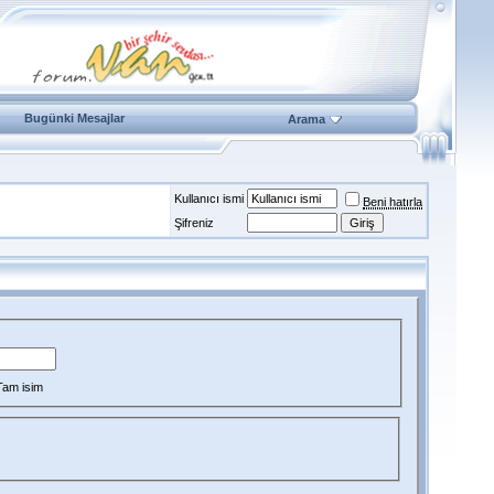
Bugünki Mesajlar
Arama
Kullanıcı ismi
Beni hatırla
Şifreniz
Tam isim