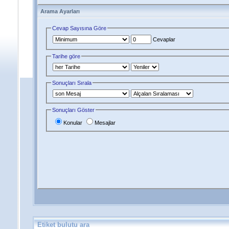
Arama Ayarları
Cevap Sayısına Göre
Cevaplar
Tarihe göre
Sonuçları Sırala
Sonuçları Göster
Konular
Mesajlar
Etiket bulutu ara