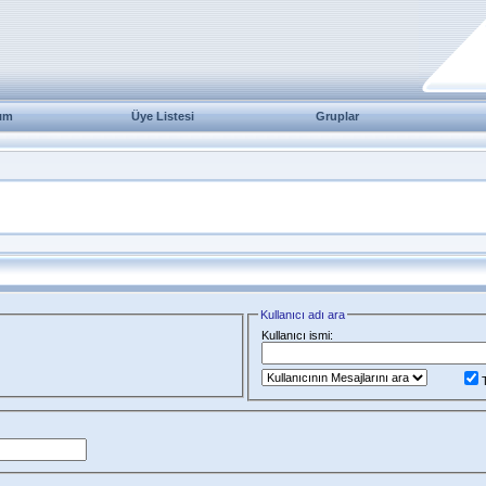
ım
Üye Listesi
Gruplar
Kullanıcı adı ara
Kullanıcı ismi: