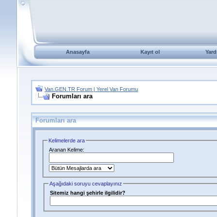
Anasayfa
Kayıt ol
Yard
Van.GEN.TR Forum | Yerel Van Forumu
Forumları ara
Forumları ara
Kelimelerde ara
Aranan Kelime:
Aşağıdaki soruyu cevaplayınız
Sitemiz hangi şehirle ilgilidir?