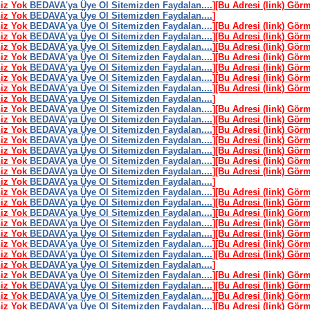
niz Yok
BEDAVA'ya Üye Ol Sitemizden Faydalan....
]
[Bu Adresi (link) Gör
niz Yok
BEDAVA'ya Üye Ol Sitemizden Faydalan....
]
niz Yok
BEDAVA'ya Üye Ol Sitemizden Faydalan....
]
[Bu Adresi (link) Gör
niz Yok
BEDAVA'ya Üye Ol Sitemizden Faydalan....
]
[Bu Adresi (link) Gör
niz Yok
BEDAVA'ya Üye Ol Sitemizden Faydalan....
]
[Bu Adresi (link) Gör
niz Yok
BEDAVA'ya Üye Ol Sitemizden Faydalan....
]
[Bu Adresi (link) Gör
niz Yok
BEDAVA'ya Üye Ol Sitemizden Faydalan....
]
[Bu Adresi (link) Gör
niz Yok
BEDAVA'ya Üye Ol Sitemizden Faydalan....
]
[Bu Adresi (link) Gör
niz Yok
BEDAVA'ya Üye Ol Sitemizden Faydalan....
]
[Bu Adresi (link) Gör
niz Yok
BEDAVA'ya Üye Ol Sitemizden Faydalan....
]
niz Yok
BEDAVA'ya Üye Ol Sitemizden Faydalan....
]
[Bu Adresi (link) Gör
niz Yok
BEDAVA'ya Üye Ol Sitemizden Faydalan....
]
[Bu Adresi (link) Gör
niz Yok
BEDAVA'ya Üye Ol Sitemizden Faydalan....
]
[Bu Adresi (link) Gör
niz Yok
BEDAVA'ya Üye Ol Sitemizden Faydalan....
]
[Bu Adresi (link) Gör
niz Yok
BEDAVA'ya Üye Ol Sitemizden Faydalan....
]
[Bu Adresi (link) Gör
niz Yok
BEDAVA'ya Üye Ol Sitemizden Faydalan....
]
[Bu Adresi (link) Gör
niz Yok
BEDAVA'ya Üye Ol Sitemizden Faydalan....
]
[Bu Adresi (link) Gör
niz Yok
BEDAVA'ya Üye Ol Sitemizden Faydalan....
]
niz Yok
BEDAVA'ya Üye Ol Sitemizden Faydalan....
]
[Bu Adresi (link) Gör
niz Yok
BEDAVA'ya Üye Ol Sitemizden Faydalan....
]
[Bu Adresi (link) Gör
niz Yok
BEDAVA'ya Üye Ol Sitemizden Faydalan....
]
[Bu Adresi (link) Gör
niz Yok
BEDAVA'ya Üye Ol Sitemizden Faydalan....
]
[Bu Adresi (link) Gör
niz Yok
BEDAVA'ya Üye Ol Sitemizden Faydalan....
]
[Bu Adresi (link) Gör
niz Yok
BEDAVA'ya Üye Ol Sitemizden Faydalan....
]
[Bu Adresi (link) Gör
niz Yok
BEDAVA'ya Üye Ol Sitemizden Faydalan....
]
[Bu Adresi (link) Gör
niz Yok
BEDAVA'ya Üye Ol Sitemizden Faydalan....
]
niz Yok
BEDAVA'ya Üye Ol Sitemizden Faydalan....
]
[Bu Adresi (link) Gör
niz Yok
BEDAVA'ya Üye Ol Sitemizden Faydalan....
]
[Bu Adresi (link) Gör
niz Yok
BEDAVA'ya Üye Ol Sitemizden Faydalan....
]
[Bu Adresi (link) Gör
niz Yok
BEDAVA'ya Üye Ol Sitemizden Faydalan....
]
[Bu Adresi (link) Gör