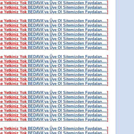
me Yetkiniz Yok
BEDAVA'ya Üye Ol Sitemizden Faydalan....
]
me Yetkiniz Yok
BEDAVA'ya Üye Ol Sitemizden Faydalan....
]
me Yetkiniz Yok
BEDAVA'ya Üye Ol Sitemizden Faydalan....
]
me Yetkiniz Yok
BEDAVA'ya Üye Ol Sitemizden Faydalan....
]
me Yetkiniz Yok
BEDAVA'ya Üye Ol Sitemizden Faydalan....
]
me Yetkiniz Yok
BEDAVA'ya Üye Ol Sitemizden Faydalan....
]
me Yetkiniz Yok
BEDAVA'ya Üye Ol Sitemizden Faydalan....
]
me Yetkiniz Yok
BEDAVA'ya Üye Ol Sitemizden Faydalan....
]
me Yetkiniz Yok
BEDAVA'ya Üye Ol Sitemizden Faydalan....
]
me Yetkiniz Yok
BEDAVA'ya Üye Ol Sitemizden Faydalan....
]
me Yetkiniz Yok
BEDAVA'ya Üye Ol Sitemizden Faydalan....
]
me Yetkiniz Yok
BEDAVA'ya Üye Ol Sitemizden Faydalan....
]
me Yetkiniz Yok
BEDAVA'ya Üye Ol Sitemizden Faydalan....
]
me Yetkiniz Yok
BEDAVA'ya Üye Ol Sitemizden Faydalan....
]
me Yetkiniz Yok
BEDAVA'ya Üye Ol Sitemizden Faydalan....
]
me Yetkiniz Yok
BEDAVA'ya Üye Ol Sitemizden Faydalan....
]
me Yetkiniz Yok
BEDAVA'ya Üye Ol Sitemizden Faydalan....
]
me Yetkiniz Yok
BEDAVA'ya Üye Ol Sitemizden Faydalan....
]
me Yetkiniz Yok
BEDAVA'ya Üye Ol Sitemizden Faydalan....
]
me Yetkiniz Yok
BEDAVA'ya Üye Ol Sitemizden Faydalan....
]
me Yetkiniz Yok
BEDAVA'ya Üye Ol Sitemizden Faydalan....
]
me Yetkiniz Yok
BEDAVA'ya Üye Ol Sitemizden Faydalan....
]
me Yetkiniz Yok
BEDAVA'ya Üye Ol Sitemizden Faydalan....
]
me Yetkiniz Yok
BEDAVA'ya Üye Ol Sitemizden Faydalan....
]
me Yetkiniz Yok
BEDAVA'ya Üye Ol Sitemizden Faydalan....
]
me Yetkiniz Yok
BEDAVA'ya Üye Ol Sitemizden Faydalan....
]