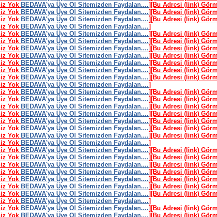
niz Yok
BEDAVA'ya Üye Ol Sitemizden Faydalan....
]
[Bu Adresi (link) Gör
niz Yok
BEDAVA'ya Üye Ol Sitemizden Faydalan....
]
[Bu Adresi (link) Gör
niz Yok
BEDAVA'ya Üye Ol Sitemizden Faydalan....
]
[Bu Adresi (link) Gör
niz Yok
BEDAVA'ya Üye Ol Sitemizden Faydalan....
]
niz Yok
BEDAVA'ya Üye Ol Sitemizden Faydalan....
]
[Bu Adresi (link) Gör
niz Yok
BEDAVA'ya Üye Ol Sitemizden Faydalan....
]
[Bu Adresi (link) Gör
niz Yok
BEDAVA'ya Üye Ol Sitemizden Faydalan....
]
[Bu Adresi (link) Gör
niz Yok
BEDAVA'ya Üye Ol Sitemizden Faydalan....
]
[Bu Adresi (link) Gör
niz Yok
BEDAVA'ya Üye Ol Sitemizden Faydalan....
]
[Bu Adresi (link) Gör
niz Yok
BEDAVA'ya Üye Ol Sitemizden Faydalan....
]
[Bu Adresi (link) Gör
niz Yok
BEDAVA'ya Üye Ol Sitemizden Faydalan....
]
[Bu Adresi (link) Gör
niz Yok
BEDAVA'ya Üye Ol Sitemizden Faydalan....
]
niz Yok
BEDAVA'ya Üye Ol Sitemizden Faydalan....
]
[Bu Adresi (link) Gör
niz Yok
BEDAVA'ya Üye Ol Sitemizden Faydalan....
]
[Bu Adresi (link) Gör
niz Yok
BEDAVA'ya Üye Ol Sitemizden Faydalan....
]
[Bu Adresi (link) Gör
niz Yok
BEDAVA'ya Üye Ol Sitemizden Faydalan....
]
[Bu Adresi (link) Gör
niz Yok
BEDAVA'ya Üye Ol Sitemizden Faydalan....
]
[Bu Adresi (link) Gör
niz Yok
BEDAVA'ya Üye Ol Sitemizden Faydalan....
]
[Bu Adresi (link) Gör
niz Yok
BEDAVA'ya Üye Ol Sitemizden Faydalan....
]
[Bu Adresi (link) Gör
niz Yok
BEDAVA'ya Üye Ol Sitemizden Faydalan....
]
niz Yok
BEDAVA'ya Üye Ol Sitemizden Faydalan....
]
[Bu Adresi (link) Gör
niz Yok
BEDAVA'ya Üye Ol Sitemizden Faydalan....
]
[Bu Adresi (link) Gör
niz Yok
BEDAVA'ya Üye Ol Sitemizden Faydalan....
]
[Bu Adresi (link) Gör
niz Yok
BEDAVA'ya Üye Ol Sitemizden Faydalan....
]
[Bu Adresi (link) Gör
niz Yok
BEDAVA'ya Üye Ol Sitemizden Faydalan....
]
[Bu Adresi (link) Gör
niz Yok
BEDAVA'ya Üye Ol Sitemizden Faydalan....
]
[Bu Adresi (link) Gör
niz Yok
BEDAVA'ya Üye Ol Sitemizden Faydalan....
]
[Bu Adresi (link) Gör
niz Yok
BEDAVA'ya Üye Ol Sitemizden Faydalan....
]
niz Yok
BEDAVA'ya Üye Ol Sitemizden Faydalan....
]
[Bu Adresi (link) Gör
niz Yok
BEDAVA'ya Üye Ol Sitemizden Faydalan....
]
[Bu Adresi (link) Gör