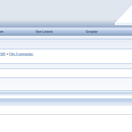
ım
Üye Listesi
Gruplar
yon
>
Film Fragmanları