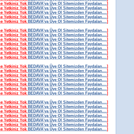
me Yetkiniz Yok
BEDAVA'ya Üye Ol Sitemizden Faydalan....
]
me Yetkiniz Yok
BEDAVA'ya Üye Ol Sitemizden Faydalan....
]
me Yetkiniz Yok
BEDAVA'ya Üye Ol Sitemizden Faydalan....
]
me Yetkiniz Yok
BEDAVA'ya Üye Ol Sitemizden Faydalan....
]
me Yetkiniz Yok
BEDAVA'ya Üye Ol Sitemizden Faydalan....
]
me Yetkiniz Yok
BEDAVA'ya Üye Ol Sitemizden Faydalan....
]
me Yetkiniz Yok
BEDAVA'ya Üye Ol Sitemizden Faydalan....
]
me Yetkiniz Yok
BEDAVA'ya Üye Ol Sitemizden Faydalan....
]
me Yetkiniz Yok
BEDAVA'ya Üye Ol Sitemizden Faydalan....
]
me Yetkiniz Yok
BEDAVA'ya Üye Ol Sitemizden Faydalan....
]
me Yetkiniz Yok
BEDAVA'ya Üye Ol Sitemizden Faydalan....
]
me Yetkiniz Yok
BEDAVA'ya Üye Ol Sitemizden Faydalan....
]
me Yetkiniz Yok
BEDAVA'ya Üye Ol Sitemizden Faydalan....
]
me Yetkiniz Yok
BEDAVA'ya Üye Ol Sitemizden Faydalan....
]
me Yetkiniz Yok
BEDAVA'ya Üye Ol Sitemizden Faydalan....
]
me Yetkiniz Yok
BEDAVA'ya Üye Ol Sitemizden Faydalan....
]
me Yetkiniz Yok
BEDAVA'ya Üye Ol Sitemizden Faydalan....
]
me Yetkiniz Yok
BEDAVA'ya Üye Ol Sitemizden Faydalan....
]
me Yetkiniz Yok
BEDAVA'ya Üye Ol Sitemizden Faydalan....
]
me Yetkiniz Yok
BEDAVA'ya Üye Ol Sitemizden Faydalan....
]
me Yetkiniz Yok
BEDAVA'ya Üye Ol Sitemizden Faydalan....
]
me Yetkiniz Yok
BEDAVA'ya Üye Ol Sitemizden Faydalan....
]
me Yetkiniz Yok
BEDAVA'ya Üye Ol Sitemizden Faydalan....
]
me Yetkiniz Yok
BEDAVA'ya Üye Ol Sitemizden Faydalan....
]
me Yetkiniz Yok
BEDAVA'ya Üye Ol Sitemizden Faydalan....
]
me Yetkiniz Yok
BEDAVA'ya Üye Ol Sitemizden Faydalan....
]