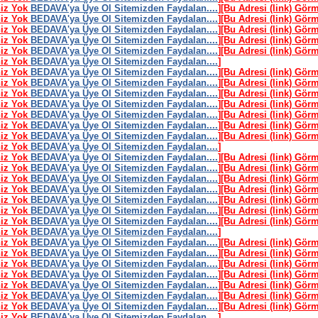
niz Yok
BEDAVA'ya Üye Ol Sitemizden Faydalan....
]
[Bu Adresi (link) Gör
niz Yok
BEDAVA'ya Üye Ol Sitemizden Faydalan....
]
[Bu Adresi (link) Gör
niz Yok
BEDAVA'ya Üye Ol Sitemizden Faydalan....
]
[Bu Adresi (link) Gör
niz Yok
BEDAVA'ya Üye Ol Sitemizden Faydalan....
]
[Bu Adresi (link) Gör
niz Yok
BEDAVA'ya Üye Ol Sitemizden Faydalan....
]
[Bu Adresi (link) Gör
niz Yok
BEDAVA'ya Üye Ol Sitemizden Faydalan....
]
niz Yok
BEDAVA'ya Üye Ol Sitemizden Faydalan....
]
[Bu Adresi (link) Gör
niz Yok
BEDAVA'ya Üye Ol Sitemizden Faydalan....
]
[Bu Adresi (link) Gör
niz Yok
BEDAVA'ya Üye Ol Sitemizden Faydalan....
]
[Bu Adresi (link) Gör
niz Yok
BEDAVA'ya Üye Ol Sitemizden Faydalan....
]
[Bu Adresi (link) Gör
niz Yok
BEDAVA'ya Üye Ol Sitemizden Faydalan....
]
[Bu Adresi (link) Gör
niz Yok
BEDAVA'ya Üye Ol Sitemizden Faydalan....
]
[Bu Adresi (link) Gör
niz Yok
BEDAVA'ya Üye Ol Sitemizden Faydalan....
]
[Bu Adresi (link) Gör
niz Yok
BEDAVA'ya Üye Ol Sitemizden Faydalan....
]
niz Yok
BEDAVA'ya Üye Ol Sitemizden Faydalan....
]
[Bu Adresi (link) Gör
niz Yok
BEDAVA'ya Üye Ol Sitemizden Faydalan....
]
[Bu Adresi (link) Gör
niz Yok
BEDAVA'ya Üye Ol Sitemizden Faydalan....
]
[Bu Adresi (link) Gör
niz Yok
BEDAVA'ya Üye Ol Sitemizden Faydalan....
]
[Bu Adresi (link) Gör
niz Yok
BEDAVA'ya Üye Ol Sitemizden Faydalan....
]
[Bu Adresi (link) Gör
niz Yok
BEDAVA'ya Üye Ol Sitemizden Faydalan....
]
[Bu Adresi (link) Gör
niz Yok
BEDAVA'ya Üye Ol Sitemizden Faydalan....
]
[Bu Adresi (link) Gör
niz Yok
BEDAVA'ya Üye Ol Sitemizden Faydalan....
]
niz Yok
BEDAVA'ya Üye Ol Sitemizden Faydalan....
]
[Bu Adresi (link) Gör
niz Yok
BEDAVA'ya Üye Ol Sitemizden Faydalan....
]
[Bu Adresi (link) Gör
niz Yok
BEDAVA'ya Üye Ol Sitemizden Faydalan....
]
[Bu Adresi (link) Gör
niz Yok
BEDAVA'ya Üye Ol Sitemizden Faydalan....
]
[Bu Adresi (link) Gör
niz Yok
BEDAVA'ya Üye Ol Sitemizden Faydalan....
]
[Bu Adresi (link) Gör
niz Yok
BEDAVA'ya Üye Ol Sitemizden Faydalan....
]
[Bu Adresi (link) Gör
niz Yok
BEDAVA'ya Üye Ol Sitemizden Faydalan....
]
[Bu Adresi (link) Gör
niz Yok
BEDAVA'ya Üye Ol Sitemizden Faydalan....
]