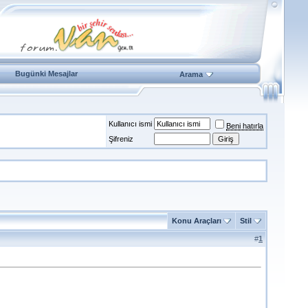
Bugünki Mesajlar
Arama
Kullanıcı ismi
Beni hatırla
Şifreniz
Konu Araçları
Stil
#
1