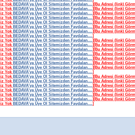
niz Yok
BEDAVA'ya Üye Ol Sitemizden Faydalan....
]
[Bu Adresi (link) Gör
niz Yok
BEDAVA'ya Üye Ol Sitemizden Faydalan....
]
[Bu Adresi (link) Gör
niz Yok
BEDAVA'ya Üye Ol Sitemizden Faydalan....
]
[Bu Adresi (link) Gör
niz Yok
BEDAVA'ya Üye Ol Sitemizden Faydalan....
]
[Bu Adresi (link) Gör
niz Yok
BEDAVA'ya Üye Ol Sitemizden Faydalan....
]
[Bu Adresi (link) Gör
niz Yok
BEDAVA'ya Üye Ol Sitemizden Faydalan....
]
[Bu Adresi (link) Gör
niz Yok
BEDAVA'ya Üye Ol Sitemizden Faydalan....
]
[Bu Adresi (link) Gör
niz Yok
BEDAVA'ya Üye Ol Sitemizden Faydalan....
]
niz Yok
BEDAVA'ya Üye Ol Sitemizden Faydalan....
]
[Bu Adresi (link) Gör
niz Yok
BEDAVA'ya Üye Ol Sitemizden Faydalan....
]
[Bu Adresi (link) Gör
niz Yok
BEDAVA'ya Üye Ol Sitemizden Faydalan....
]
[Bu Adresi (link) Gör
niz Yok
BEDAVA'ya Üye Ol Sitemizden Faydalan....
]
[Bu Adresi (link) Gör
niz Yok
BEDAVA'ya Üye Ol Sitemizden Faydalan....
]
[Bu Adresi (link) Gör
niz Yok
BEDAVA'ya Üye Ol Sitemizden Faydalan....
]
[Bu Adresi (link) Gör
niz Yok
BEDAVA'ya Üye Ol Sitemizden Faydalan....
]
[Bu Adresi (link) Gör
niz Yok
BEDAVA'ya Üye Ol Sitemizden Faydalan....
]
niz Yok
BEDAVA'ya Üye Ol Sitemizden Faydalan....
]
[Bu Adresi (link) Gör
niz Yok
BEDAVA'ya Üye Ol Sitemizden Faydalan....
]
[Bu Adresi (link) Gör
niz Yok
BEDAVA'ya Üye Ol Sitemizden Faydalan....
]
[Bu Adresi (link) Gör
niz Yok
BEDAVA'ya Üye Ol Sitemizden Faydalan....
]
[Bu Adresi (link) Gör
niz Yok
BEDAVA'ya Üye Ol Sitemizden Faydalan....
]
[Bu Adresi (link) Gör
niz Yok
BEDAVA'ya Üye Ol Sitemizden Faydalan....
]
[Bu Adresi (link) Gör
niz Yok
BEDAVA'ya Üye Ol Sitemizden Faydalan....
]