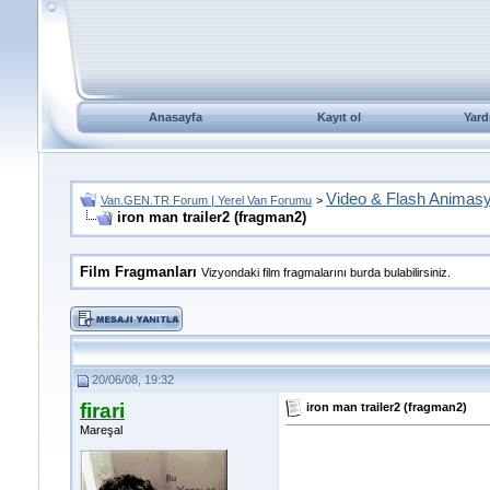
Anasayfa
Kayıt ol
Yard
Video & Flash Animas
Van.GEN.TR Forum | Yerel Van Forumu
>
iron man trailer2 (fragman2)
Film Fragmanları
Vizyondaki film fragmalarını burda bulabilirsiniz.
20/06/08, 19:32
firari
iron man trailer2 (fragman2)
Mareşal