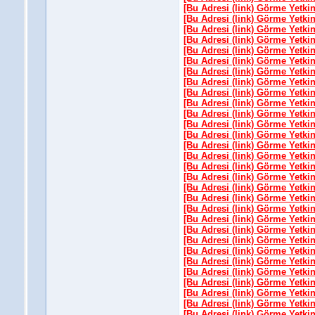
[Bu Adresi (link) Görme Yetki
[Bu Adresi (link) Görme Yetki
[Bu Adresi (link) Görme Yetki
[Bu Adresi (link) Görme Yetki
[Bu Adresi (link) Görme Yetki
[Bu Adresi (link) Görme Yetki
[Bu Adresi (link) Görme Yetki
[Bu Adresi (link) Görme Yetki
[Bu Adresi (link) Görme Yetki
[Bu Adresi (link) Görme Yetki
[Bu Adresi (link) Görme Yetki
[Bu Adresi (link) Görme Yetki
[Bu Adresi (link) Görme Yetki
[Bu Adresi (link) Görme Yetki
[Bu Adresi (link) Görme Yetki
[Bu Adresi (link) Görme Yetki
[Bu Adresi (link) Görme Yetki
[Bu Adresi (link) Görme Yetki
[Bu Adresi (link) Görme Yetki
[Bu Adresi (link) Görme Yetki
[Bu Adresi (link) Görme Yetki
[Bu Adresi (link) Görme Yetki
[Bu Adresi (link) Görme Yetki
[Bu Adresi (link) Görme Yetki
[Bu Adresi (link) Görme Yetki
[Bu Adresi (link) Görme Yetki
[Bu Adresi (link) Görme Yetki
[Bu Adresi (link) Görme Yetki
[Bu Adresi (link) Görme Yetki
[Bu Adresi (link) Görme Yetki