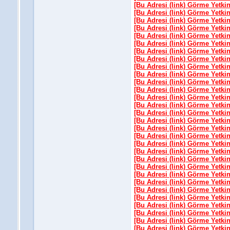
[Bu Adresi (link) Görme Yetki
[Bu Adresi (link) Görme Yetki
[Bu Adresi (link) Görme Yetki
[Bu Adresi (link) Görme Yetki
[Bu Adresi (link) Görme Yetki
[Bu Adresi (link) Görme Yetki
[Bu Adresi (link) Görme Yetki
[Bu Adresi (link) Görme Yetki
[Bu Adresi (link) Görme Yetki
[Bu Adresi (link) Görme Yetki
[Bu Adresi (link) Görme Yetki
[Bu Adresi (link) Görme Yetki
[Bu Adresi (link) Görme Yetki
[Bu Adresi (link) Görme Yetki
[Bu Adresi (link) Görme Yetki
[Bu Adresi (link) Görme Yetki
[Bu Adresi (link) Görme Yetki
[Bu Adresi (link) Görme Yetki
[Bu Adresi (link) Görme Yetki
[Bu Adresi (link) Görme Yetki
[Bu Adresi (link) Görme Yetki
[Bu Adresi (link) Görme Yetki
[Bu Adresi (link) Görme Yetki
[Bu Adresi (link) Görme Yetki
[Bu Adresi (link) Görme Yetki
[Bu Adresi (link) Görme Yetki
[Bu Adresi (link) Görme Yetki
[Bu Adresi (link) Görme Yetki
[Bu Adresi (link) Görme Yetki
[Bu Adresi (link) Görme Yetki