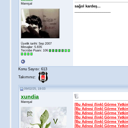
Mareşal
sağol kardeş...
__________________
Üyelik tarihi: Sep 2007
Mesajlar: 5.835
Tecrübe Puanı:
106
Konu Sayısı: 613
Takımınız:
09/02/25, 19:03
xundia
Mareşal
[Bu Adresi (link) Görme Yetki
[Bu Adresi (link) Görme Yetki
[Bu Adresi (link) Görme Yetki
[Bu Adresi (link) Görme Yetki
[Bu Adresi (link) Görme Yetki
[Bu Adresi (link) Görme Yetki