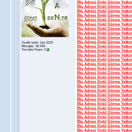
[Bu Adresi (link) Görme Yetki
[Bu Adresi (link) Görme Yetki
[Bu Adresi (link) Görme Yetki
[Bu Adresi (link) Görme Yetki
[Bu Adresi (link) Görme Yetki
[Bu Adresi (link) Görme Yetki
[Bu Adresi (link) Görme Yetki
[Bu Adresi (link) Görme Yetki
[Bu Adresi (link) Görme Yetki
[Bu Adresi (link) Görme Yetki
Üyelik tarihi: Jan 2025
Mesajlar: 39.349
[Bu Adresi (link) Görme Yetki
Tecrübe Puanı:
0
[Bu Adresi (link) Görme Yetki
[Bu Adresi (link) Görme Yetki
[Bu Adresi (link) Görme Yetki
[Bu Adresi (link) Görme Yetki
[Bu Adresi (link) Görme Yetki
[Bu Adresi (link) Görme Yetki
[Bu Adresi (link) Görme Yetki
[Bu Adresi (link) Görme Yetki
[Bu Adresi (link) Görme Yetki
[Bu Adresi (link) Görme Yetki
[Bu Adresi (link) Görme Yetki
[Bu Adresi (link) Görme Yetki
[Bu Adresi (link) Görme Yetki
[Bu Adresi (link) Görme Yetki
[Bu Adresi (link) Görme Yetki
[Bu Adresi (link) Görme Yetki
[Bu Adresi (link) Görme Yetki
[Bu Adresi (link) Görme Yetki
[Bu Adresi (link) Görme Yetki