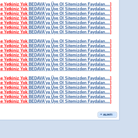
me Yetkiniz Yok
BEDAVA'ya Üye Ol Sitemizden Faydalan....
]
me Yetkiniz Yok
BEDAVA'ya Üye Ol Sitemizden Faydalan....
]
me Yetkiniz Yok
BEDAVA'ya Üye Ol Sitemizden Faydalan....
]
me Yetkiniz Yok
BEDAVA'ya Üye Ol Sitemizden Faydalan....
]
me Yetkiniz Yok
BEDAVA'ya Üye Ol Sitemizden Faydalan....
]
me Yetkiniz Yok
BEDAVA'ya Üye Ol Sitemizden Faydalan....
]
me Yetkiniz Yok
BEDAVA'ya Üye Ol Sitemizden Faydalan....
]
me Yetkiniz Yok
BEDAVA'ya Üye Ol Sitemizden Faydalan....
]
me Yetkiniz Yok
BEDAVA'ya Üye Ol Sitemizden Faydalan....
]
me Yetkiniz Yok
BEDAVA'ya Üye Ol Sitemizden Faydalan....
]
me Yetkiniz Yok
BEDAVA'ya Üye Ol Sitemizden Faydalan....
]
me Yetkiniz Yok
BEDAVA'ya Üye Ol Sitemizden Faydalan....
]
me Yetkiniz Yok
BEDAVA'ya Üye Ol Sitemizden Faydalan....
]
me Yetkiniz Yok
BEDAVA'ya Üye Ol Sitemizden Faydalan....
]
me Yetkiniz Yok
BEDAVA'ya Üye Ol Sitemizden Faydalan....
]
me Yetkiniz Yok
BEDAVA'ya Üye Ol Sitemizden Faydalan....
]
me Yetkiniz Yok
BEDAVA'ya Üye Ol Sitemizden Faydalan....
]
me Yetkiniz Yok
BEDAVA'ya Üye Ol Sitemizden Faydalan....
]
me Yetkiniz Yok
BEDAVA'ya Üye Ol Sitemizden Faydalan....
]
me Yetkiniz Yok
BEDAVA'ya Üye Ol Sitemizden Faydalan....
]