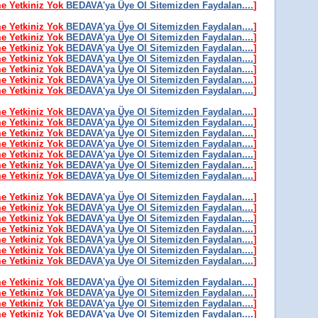
me Yetkiniz Yok
BEDAVA'ya Üye Ol Sitemizden Faydalan....
]
me Yetkiniz Yok
BEDAVA'ya Üye Ol Sitemizden Faydalan....
]
me Yetkiniz Yok
BEDAVA'ya Üye Ol Sitemizden Faydalan....
]
me Yetkiniz Yok
BEDAVA'ya Üye Ol Sitemizden Faydalan....
]
me Yetkiniz Yok
BEDAVA'ya Üye Ol Sitemizden Faydalan....
]
me Yetkiniz Yok
BEDAVA'ya Üye Ol Sitemizden Faydalan....
]
me Yetkiniz Yok
BEDAVA'ya Üye Ol Sitemizden Faydalan....
]
me Yetkiniz Yok
BEDAVA'ya Üye Ol Sitemizden Faydalan....
]
me Yetkiniz Yok
BEDAVA'ya Üye Ol Sitemizden Faydalan....
]
me Yetkiniz Yok
BEDAVA'ya Üye Ol Sitemizden Faydalan....
]
me Yetkiniz Yok
BEDAVA'ya Üye Ol Sitemizden Faydalan....
]
me Yetkiniz Yok
BEDAVA'ya Üye Ol Sitemizden Faydalan....
]
me Yetkiniz Yok
BEDAVA'ya Üye Ol Sitemizden Faydalan....
]
me Yetkiniz Yok
BEDAVA'ya Üye Ol Sitemizden Faydalan....
]
me Yetkiniz Yok
BEDAVA'ya Üye Ol Sitemizden Faydalan....
]
me Yetkiniz Yok
BEDAVA'ya Üye Ol Sitemizden Faydalan....
]
me Yetkiniz Yok
BEDAVA'ya Üye Ol Sitemizden Faydalan....
]
me Yetkiniz Yok
BEDAVA'ya Üye Ol Sitemizden Faydalan....
]
me Yetkiniz Yok
BEDAVA'ya Üye Ol Sitemizden Faydalan....
]
me Yetkiniz Yok
BEDAVA'ya Üye Ol Sitemizden Faydalan....
]
me Yetkiniz Yok
BEDAVA'ya Üye Ol Sitemizden Faydalan....
]
me Yetkiniz Yok
BEDAVA'ya Üye Ol Sitemizden Faydalan....
]
me Yetkiniz Yok
BEDAVA'ya Üye Ol Sitemizden Faydalan....
]
me Yetkiniz Yok
BEDAVA'ya Üye Ol Sitemizden Faydalan....
]
me Yetkiniz Yok
BEDAVA'ya Üye Ol Sitemizden Faydalan....
]
me Yetkiniz Yok
BEDAVA'ya Üye Ol Sitemizden Faydalan....
]