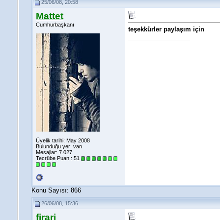
25/06/08, 20:58
Mattet
Cumhurbaşkanı
teşekkürler paylaşım için
__________________
Üyelik tarihi: May 2008
Bulunduğu yer: van
Mesajlar: 7.027
Tecrübe Puanı:
51
Konu Sayısı: 866
26/06/08, 15:36
firari