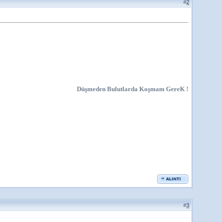
#
2
Düşmeden Bulutlarda Koşmam GereK !
#
3