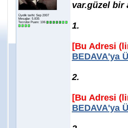
var.güzel bir 
Üyelik tarihi: Sep 2007
Mesajlar: 5.835
Tecrübe Puanı:
106
1.
[Bu Adresi (l
BEDAVA'ya Üy
2.
[Bu Adresi (l
BEDAVA'ya Üy