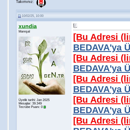
Takımınız:
10/02/25, 10:00
xundia
Mareşal
[Bu Adresi (l
BEDAVA'ya Üy
[Bu Adresi (l
BEDAVA'ya Üy
[Bu Adresi (l
BEDAVA'ya Üy
[Bu Adresi (l
Üyelik tarihi: Jan 2025
Mesajlar: 39.349
Tecrübe Puanı:
0
BEDAVA'ya Üy
[Bu Adresi (l