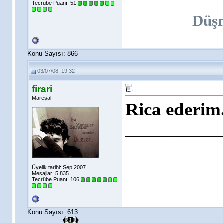
Tecrübe Puanı:
51
Düş
Konu Sayısı: 866
03/07/08, 19:32
firari
Mareşal
Rica ederim.
___________
Üyelik tarihi: Sep 2007
Mesajlar: 5.835
Tecrübe Puanı:
106
Konu Sayısı: 613