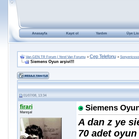
Anasayfa
Kayıt ol
Yardım
Üye Lis
Cep Telefonu
Van.GEN.TR Forum | Yerel Van Forumu
>
>
Sonyericsso
Siemens Oyun arşivi!!!
01/07/08, 13:34
firari
Siemens Oyun 
Mareşal
A dan z ye si
70 adet oyun 