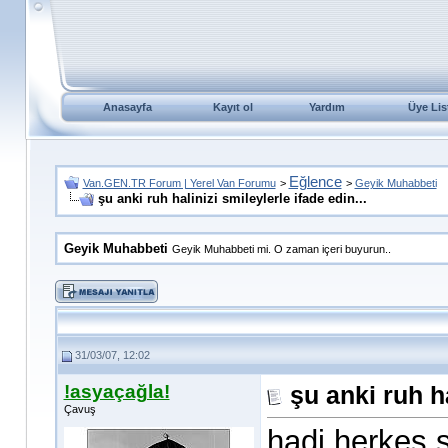
Anasayfa
Kayıt ol
Yardım
Üye Lis
Eğlence
Van.GEN.TR Forum | Yerel Van Forumu
>
>
Geyik Muhabbeti
şu anki ruh halinizi smileylerle ifade edin...
Geyik Muhabbeti
Geyik Muhabbeti mi. O zaman içeri buyurun..
31/03/07, 12:02
!asyaçağla!
şu anki ruh ha
Çavuş
hadi herkes ş