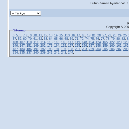
Bütün Zaman Ayarları WEZ +
P
Copyright © 200
Sitemap
6
,
5
,
3
,
7
,
8
,
9
,
10
,
11
,
12
,
13
,
14
,
15
,
113
,
16
,
17
,
18
,
19
,
81
,
20
,
27
,
22
,
23
,
24
,
25
,
57
,
59
,
60
,
70
,
61
,
62
,
63
,
64
,
65
,
66
,
68
,
69
,
71
,
72
,
74
,
75
,
76
,
77
,
78
,
79
,
80
,
82
,
8
108
,
107
,
110
,
111
,
114
,
115
,
118
,
116
,
117
,
119
,
148
,
154
,
124
,
165
,
122
,
120
,
123
146
,
147
,
151
,
149
,
202
,
175
,
164
,
152
,
167
,
155
,
156
,
157
,
158
,
159
,
160
,
161
,
162
187
,
184
,
186
,
191
,
192
,
193
,
194
,
197
,
198
,
201
,
203
,
229
,
204
,
205
,
206
,
207
,
208
234
,
235
,
237
,
240
,
239
,
241
,
243
,
242
,
244
,