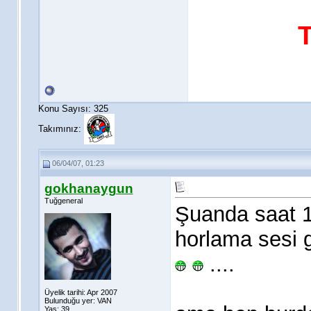
Konu Sayısı: 325
Takımınız:
06/04/07, 01:23
gokhanaygun
Tuğgeneral
Şuanda saat 1
horlama sesi g
....
Üyelik tarihi: Apr 2007
Bulunduğu yer: VAN
Yaş: 39