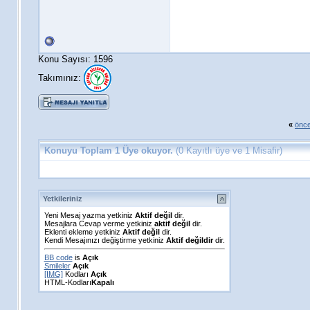
Konu Sayısı: 1596
Takımınız:
«
önce
Konuyu Toplam 1 Üye okuyor.
(0 Kayıtlı üye ve 1 Misafir)
Yetkileriniz
Yeni Mesaj yazma yetkiniz
Aktif değil
dir.
Mesajlara Cevap verme yetkiniz
aktif değil
dir.
Eklenti ekleme yetkiniz
Aktif değil
dir.
Kendi Mesajınızı değiştirme yetkiniz
Aktif değildir
dir.
BB code
is
Açık
Smileler
Açık
[IMG]
Kodları
Açık
HTML-Kodları
Kapalı