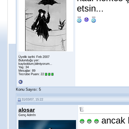
etsin...
Üyelik tarihi: Feb 2007
Bulunduğu yer:
kayboldum,bilmiyorum...
Yaş: 34
Mesajlar: 89
Tecrübe Puanı:
22
Konu Sayısı: 5
31/03/07, 15:22
alosar
Genç Adm!n
ancak b