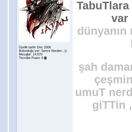
TabuTlara
var 
dünyanın n
Üyelik tarihi: Dec 2006
Bulunduğu yer: Sence Nerden..:))
Mesajlar: 14.070
Tecrübe Puanı:
0
şah damar
çeşmin
umuT nerde
giTTin 