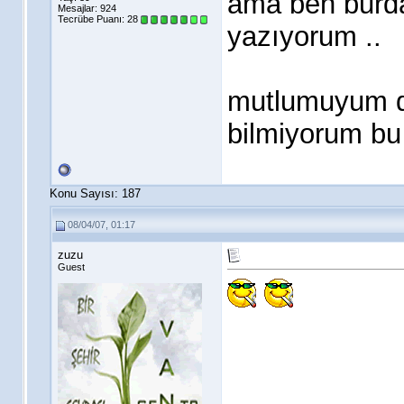
ama ben burda
Mesajlar: 924
Tecrübe Puanı:
28
yazıyorum ..
mutlumuyum d
bilmiyorum bu
Konu Sayısı: 187
08/04/07, 01:17
zuzu
Guest