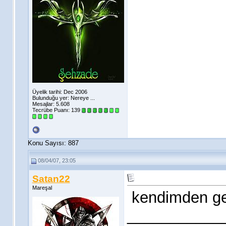
Üyelik tarihi: Dec 2006
Bulunduğu yer: Nereye ...
Mesajlar: 5.608
Tecrübe Puanı:
139
Konu Sayısı: 887
08/04/07, 23:05
Satan22
Mareşal
kendimden geç
___________