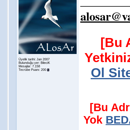
__________
alosar@va
[Bu 
Yetkin
Üyelik tarihi: Jan 2007
Bulunduğu yer: BileciK
Mesajlar: 7.158
Ol Sit
Tecrübe Puanı:
200
[Bu Adr
Yok
BEDA