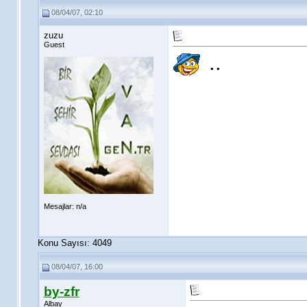
08/04/07, 02:10
zuzu
Guest
..
Mesajlar: n/a
Konu Sayısı: 4049
08/04/07, 16:00
by-zfr
Albay