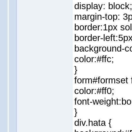
display: block
margin-top: 3p
border:1px sol
border-left:5px
background-co
color:#ffc;
}
form#formset f
color:#ff0;
font-weight:bo
}
div.hata {