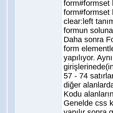
form#formset l
form#formset l
clear:left tanı
formun soluna 
Daha sonra Fo
form elementle
yapılıyor. Aynı
girişlerinede(i
57 - 74 satırl
diğer alanlard
Kodu alanların
Genelde css k
yapılır sonra 