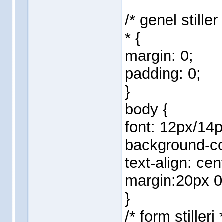
/* genel stiller 
* {
margin: 0;
padding: 0;
}
body {
font: 12px/14p
background-co
text-align: cen
margin:20px 0
}
/* form stilleri 