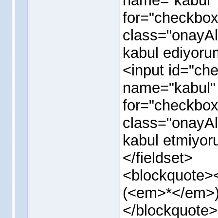
name="kabul" 
for="checkbo
class="onayAla
kabul ediyoru
<input id="ch
name="kabul" 
for="checkbo
class="onayAla
kabul etmiyor
</fieldset>
<blockquote><
(<em>*</em>) i
</blockquote>