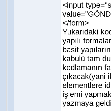
<input type="
value="GÖNDE
</form>
Yukarıdaki kod
yapılı formala
basit yapıları
kabulü tam d
kodlamanın fa
çıkacak(yani i
elementlere i
işlemi yapmak
yazmaya geldi