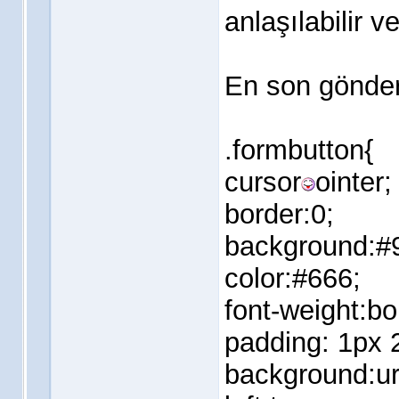
anlaşılabilir v
En son gönder
.formbutton{
cursor
ointer;
border:0;
background:#
color:#666;
font-weight:bo
padding: 1px 
background:ur