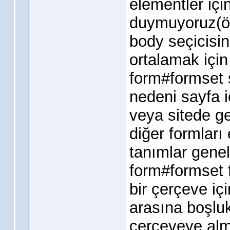
elementler iç
duymuyoruz(öz
body seçicisin
ortalamak için 
form#formset 
nedeni sayfa i
veya sitede ge
diğer formlar
tanımlar genel
form#formset f
bir çerçeve içi
arasına boşlu
çerçeveye alm