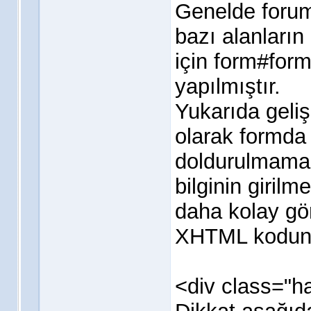
Genelde foruml
bazı alanların
için form#for
yapılmıştır.
Yukarıda geli
olarak formda 
doldurulmamas
bilginin girilm
daha kolay gör
XHTML kodun
<div class="h