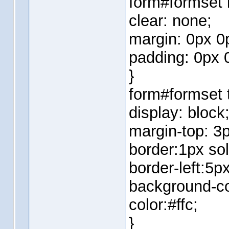
form#formset 
clear: none;
margin: 0px 0
padding: 0px 
}
form#formset 
display: block
margin-top: 3p
border:1px soli
border-left:5px
background-co
color:#ffc;
}