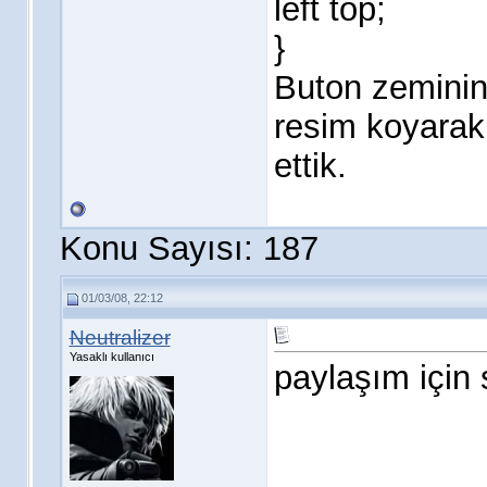
left top;
}
Buton zeminin
resim koyarak
ettik.
Konu Sayısı: 187
01/03/08, 22:12
Neutralizer
Yasaklı kullanıcı
paylaşım için 