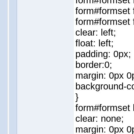
form#formset f
form#formset f
form#formset f
clear: left;
float: left;
padding: 0px;
border:0;
margin: 0px 0
background-co
}
form#formset 
clear: none;
margin: 0px 0