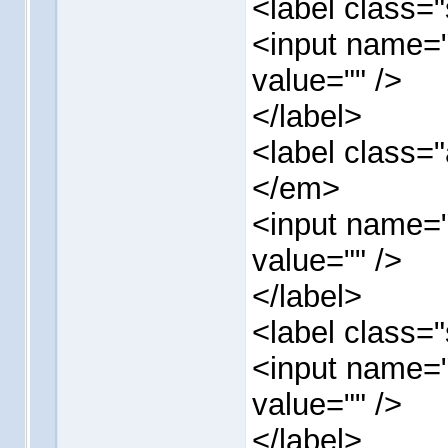
<label class
<input name="
value="" />
</label>
<label class=
</em>
<input name="
value="" />
</label>
<label class=
<input name="s
value="" />
</label>