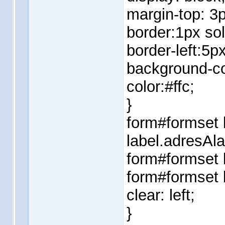
margin-top: 3p
border:1px soli
border-left:5px
background-co
color:#ffc;
}
form#formset 
label.adresAla
form#formset l
form#formset l
clear: left;
}