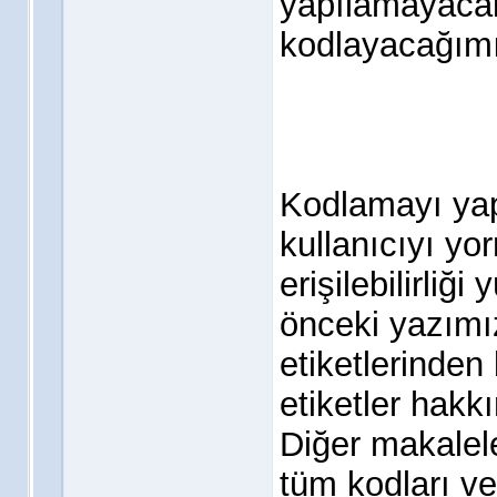
yapılamayacak
kodlayacağımı
Kodlamayı yap
kullanıcıyı y
erişilebilirliğ
önceki yazımız
etiketlerinden
etiketler hakk
Diğer makalel
tüm kodları ve