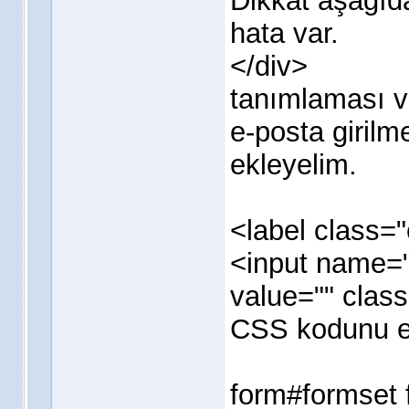
Dikkat aşağıda 
hata var.
</div>
tanımlaması v
e-posta girilm
ekleyelim.
<label class=
<input name="
value="" class
CSS kodunu e
form#formset f