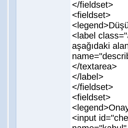
</fieldset>
<fieldset>
<legend>Düşün
<label class=
aşağıdaki alan
name="describ
</textarea>
</label>
</fieldset>
<fieldset>
<legend>Onay
<input id="ch