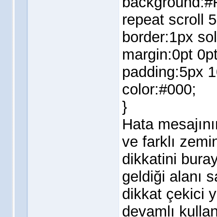
background:#
repeat scroll 
border:1px so
margin:0pt 0p
padding:5px 1
color:#000;
}
Hata mesajını
ve farklı zemin
dikkatini bura
geldiği alanı 
dikkat çekici 
devamlı kulla