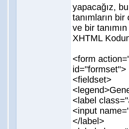
yapacağız, bun
tanımların bi
ve bir tanımın 
XHTML Kodum
<form action=
id="formset">
<fieldset>
<legend>Genel
<label class
<input name="a
</label>