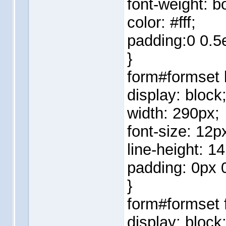
font-weight: b
color: #fff;
padding:0 0.5
}
form#formset l
display: block
width: 290px;
font-size: 12p
line-height: 1
padding: 0px 
}
form#formset f
display: block