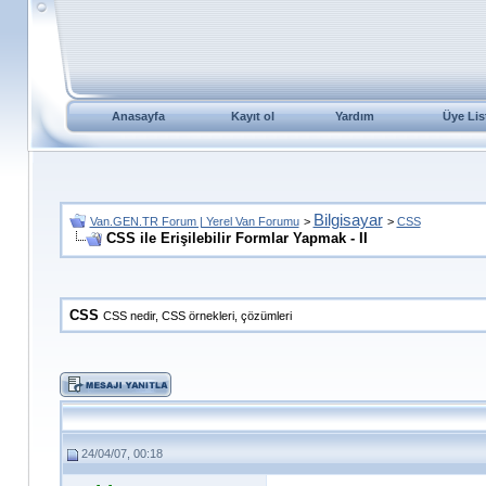
Anasayfa
Kayıt ol
Yardım
Üye Lis
Bilgisayar
Van.GEN.TR Forum | Yerel Van Forumu
>
>
CSS
CSS ile Erişilebilir Formlar Yapmak - II
CSS
CSS nedir, CSS örnekleri, çözümleri
24/04/07, 00:18