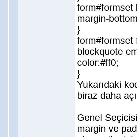
form#formset 
margin-bottom
}
form#formset 
blockquote e
color:#ff0;
}
Yukarıdaki ko
biraz daha aç
Genel Seçicisi
margin ve padd