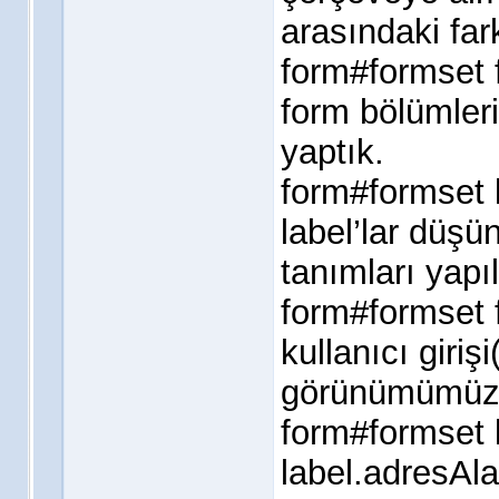
arasındaki far
form#formset f
form bölümleri
yaptık.
form#formset 
label’lar düşü
tanımları yapıl
form#formset f
kullanıcı giri
görünümümüze 
form#formset 
label.adresAla