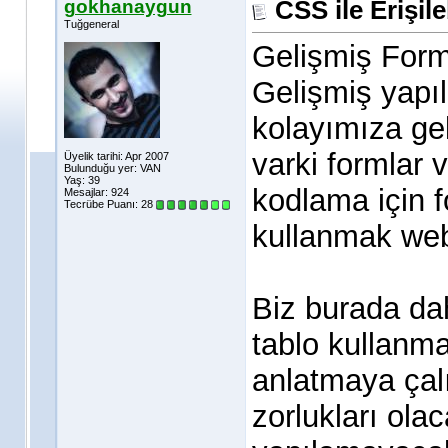
gokhanaygun
CSS ile Erişile
Tuğgeneral
Gelişmiş Form
Gelişmiş yapıl
kolayımıza ge
varki formlar v
Üyelik tarihi: Apr 2007
Bulunduğu yer: VAN
Yaş: 39
kodlama için f
Mesajlar: 924
Tecrübe Puanı:
28
kullanmak web 
Biz burada dah
tablo kullanma
anlatmaya çal
zorlukları ola