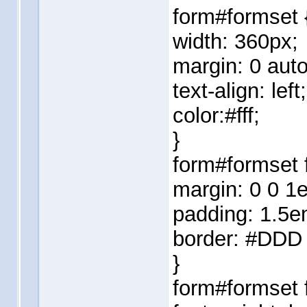
form#formset 
width: 360px;
margin: 0 auto
text-align: left;
color:#fff;
}
form#formset f
margin: 0 0 1
padding: 1.5e
border: #DDD 
}
form#formset f