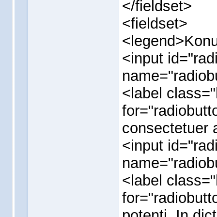
</fieldset>
<fieldset>
<legend>Kon
<input id="rad
name="radiobu
<label class
for="radiobut
consectetuer a
<input id="rad
name="radiobu
<label class
for="radiobut
potenti. In di