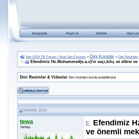
Anasayfa
Kayıt ol
Yardım
Üye Lis
Dini Konular
Van.GEN.TR Forum | Yerel Van Forumu
>
>
Dini Resimler
Efendimiz Hz.Muhammed(s.a.v)'in saçı,kılıç ve elbisi ve
Dini Resimler & Videolar
Dini resimleri burda bulabilirsiniz
04/03/09, 16:53
tewa
Efendimiz Hz
Yarbay
ve önemli meka