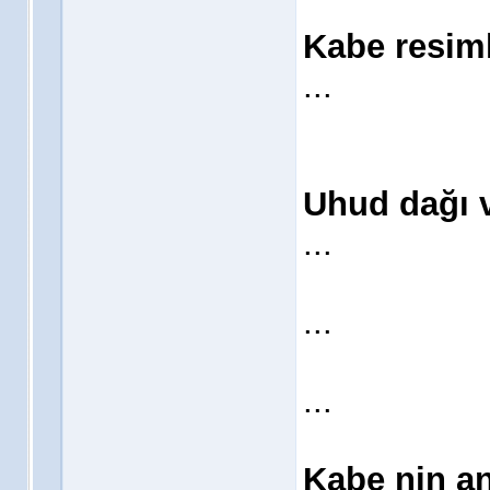
Kabe resiml
...
Uhud dağı 
...
...
...
Kabe nin an