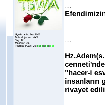
...
Efendimizin 
Üyelik tarihi: Sep 2008
...
Bulunduğu yer: VAN
Yaş: 42
Mesajlar: 305
Tecrübe Puanı:
26
Hz.Adem(s.
cenneti'nde
"hacer-i es
insanların 
rivayet edili