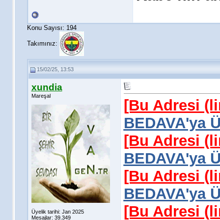
Konu Sayısı: 194
Takımınız:
15/02/25, 13:53
xundia
Mareşal
[Bu Adresi (l
BEDAVA'ya Üy
[Bu Adresi (l
BEDAVA'ya Üy
[Bu Adresi (l
BEDAVA'ya Üy
[Bu Adresi (l
Üyelik tarihi: Jan 2025
Mesajlar: 39.349