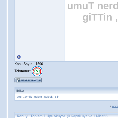
umuT nerde
giTTin 
Konu Sayısı: 1596
Takımınız:
Etiket
avci
,
ayrilik
,
ozlem
,
selcuk
,
siir
«
önce
Konuyu Toplam 1 Üye okuyor.
(0 Kayıtlı üye ve 1 Misafir)