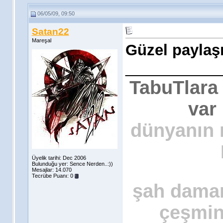
06/05/09, 09:50
Satan22
Mareşal
Güzel paylaşı
___________
TabuTlara
var 
dünyanın n
Üyelik tarihi: Dec 2006
Bulunduğu yer: Sence Nerden..:))
Mesajlar: 14.070
Tecrübe Puanı:
0
şah damar
çeşmin