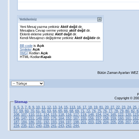
Yetkileriniz
Yeni Mesaj yazma yetkiniz
Aktif değil
dir.
Mesajlara Cevap verme yetkiniz
aktif değil
dir.
Eklenti ekleme yetkiniz
Aktif değil
dir.
Kendi Mesajınızı değiştirme yetkiniz
Aktif değildir
dir.
BB code
is
Açık
Smileler
Açık
[IMG]
Kodları
Açık
HTML-Kodları
Kapalı
Bütün Zaman Ayarları WEZ +
P
Copyright © 200
Sitemap
6
,
5
,
3
,
7
,
8
,
9
,
10
,
11
,
12
,
13
,
14
,
15
,
113
,
16
,
17
,
18
,
19
,
81
,
20
,
27
,
22
,
23
,
24
,
25
,
57
,
59
,
60
,
70
,
61
,
62
,
63
,
64
,
65
,
66
,
68
,
69
,
71
,
72
,
74
,
75
,
76
,
77
,
78
,
79
,
80
,
82
,
8
108
,
107
,
110
,
111
,
114
,
115
,
118
,
116
,
117
,
119
,
148
,
154
,
124
,
165
,
122
,
120
,
123
146
,
147
,
151
,
149
,
202
,
175
,
164
,
152
,
167
,
155
,
156
,
157
,
158
,
159
,
160
,
161
,
162
187
,
184
,
186
,
191
,
192
,
193
,
194
,
197
,
198
,
201
,
203
,
229
,
204
,
205
,
206
,
207
,
208
234
,
235
,
237
,
240
,
239
,
241
,
243
,
242
,
244
,