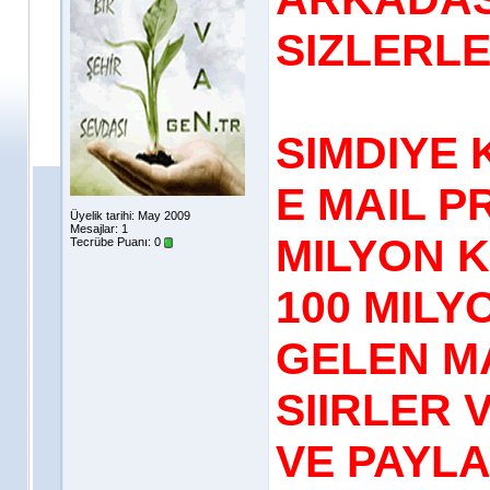
SIZLERLE
SIMDIYE
E MAIL P
Üyelik tarihi: May 2009
Mesajlar: 1
MILYON K
Tecrübe Puanı:
0
100 MILY
GELEN MA
SIIRLER 
VE PAYLA