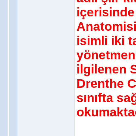
içerisinde
Anatomisi`
isimli iki 
yönetmenli
ilgilenen 
Drenthe C
sınıfta s
okumaktad