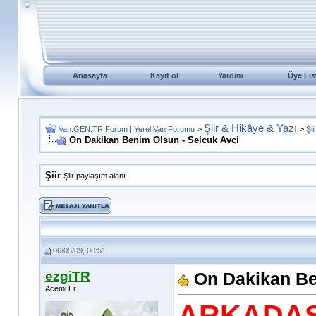
Anasayfa
Kayıt ol
Yardım
Üye Lis
Şiir & Hikâye & Yazı
Van.GEN.TR Forum | Yerel Van Forumu
>
>
Şii
On Dakikan Benim Olsun - Selcuk Avci
Şiir
Şiir paylaşım alanı
06/05/09, 00:51
ezgiTR
On Dakikan Be
Acemi Er
ARKADAS