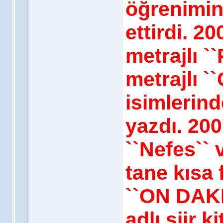
öğrenimin
ettirdi. 2
metrajlı `
metrajlı `
isimlerind
yazdı. 200
``Nefes`` 
tane kısa 
``ON DAK
adlı şiir ki