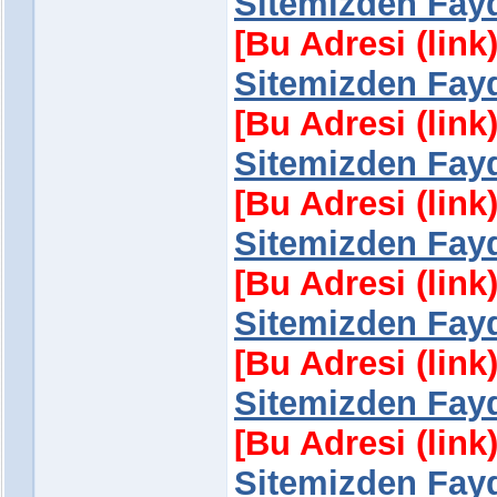
Sitemizden Fayd
[Bu Adresi (lin
Sitemizden Fayd
[Bu Adresi (lin
Sitemizden Fayd
[Bu Adresi (lin
Sitemizden Fayd
[Bu Adresi (lin
Sitemizden Fayd
[Bu Adresi (lin
Sitemizden Fayd
[Bu Adresi (lin
Sitemizden Fayd