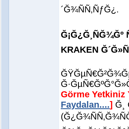
´Ğ¾ÑÑ‚ÑƒĞ¿.
Ğ¡Ğ¿Ğ¸ÑĞ¾Ğº
KRAKEN Ğ´Ğ»Ñ
ĞŸĞµÑ€Ğ²Ğ¾Ğ
Ğ·ĞµÑ€ĞºĞ°Ğ
Görme Yetkiniz
Faydalan....
]
Ğ¸ 
(Ğ¿Ğ¾ÑÑ‚Ğ¾Ñ