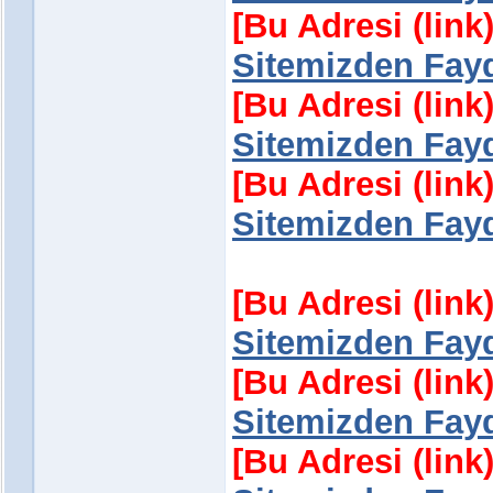
[Bu Adresi (lin
Sitemizden Fayd
[Bu Adresi (lin
Sitemizden Fayd
[Bu Adresi (lin
Sitemizden Fayd
[Bu Adresi (lin
Sitemizden Fayd
[Bu Adresi (lin
Sitemizden Fayd
[Bu Adresi (lin