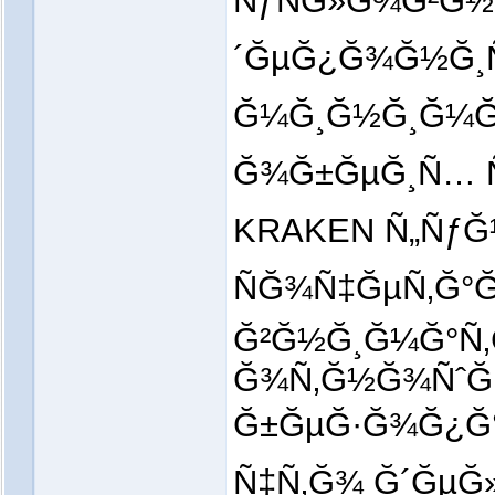
ÑƒÑĞ»Ğ¾Ğ²Ğ
´ĞµĞ¿Ğ¾Ğ½Ğ¸Ñ
Ğ¼Ğ¸Ğ½Ğ¸Ğ¼Ğ¸Ğ
Ğ¾Ğ±ĞµĞ¸Ñ… Ñ
KRAKEN Ñ„Ñƒ
ÑĞ¾Ñ‡ĞµÑ‚Ğ°Ğµ
Ğ²Ğ½Ğ¸Ğ¼Ğ°Ñ
Ğ¾Ñ‚Ğ½Ğ¾ÑˆĞ
Ğ±ĞµĞ·Ğ¾Ğ¿Ğ°
Ñ‡Ñ‚Ğ¾ Ğ´ĞµĞ»