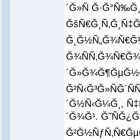
´Ğ»Ñ Ğ·Ğ°Ñ‰Ğ
ĞšÑ€Ğ¸Ñ‚Ğ¸Ñ‡Ğ
Ğ¸Ğ½Ñ„Ğ¾Ñ€Ğ¼
Ğ¾ÑÑ‚Ğ¾Ñ€Ğ¾
´Ğ»Ğ¾Ğ¶ĞµĞ½Ğ
Ğ²Ñ‹Ğ³Ğ»ÑĞ´Ñ
´Ğ½Ñ‹Ğ¼Ğ¸, Ñ
´Ğ¾Ğ¹. Ğ˜ÑĞ
Ğ²Ğ½ÑƒÑ‚Ñ€ĞµĞ