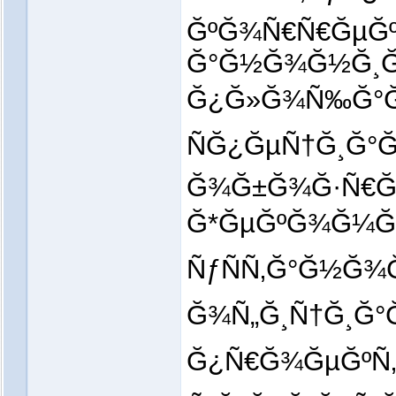
ĞºĞ¾Ñ€Ñ€ĞµĞº
Ğ°Ğ½Ğ¾Ğ½Ğ¸Ğ
Ğ¿Ğ»Ğ¾Ñ‰Ğ°Ğ´
ÑĞ¿ĞµÑ†Ğ¸Ğ°
Ğ¾Ğ±Ğ¾Ğ·Ñ€Ğ
Ğ*ĞµĞºĞ¾Ğ¼Ğµ
ÑƒÑÑ‚Ğ°Ğ½Ğ¾Ğ²
Ğ¾Ñ„Ğ¸Ñ†Ğ¸Ğ°
Ğ¿Ñ€Ğ¾ĞµĞºÑ‚Ğ