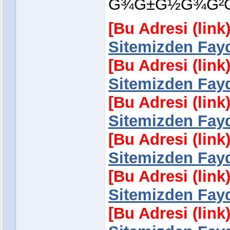
Ğ¾Ğ±Ğ½Ğ¾Ğ²Ğ»
[Bu Adresi (lin
Sitemizden Fayd
[Bu Adresi (lin
Sitemizden Fayd
[Bu Adresi (lin
Sitemizden Fayd
[Bu Adresi (lin
Sitemizden Fayd
[Bu Adresi (lin
Sitemizden Fayd
[Bu Adresi (lin