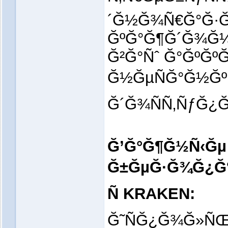
´Ğ½Ğ¾Ñ€Ğ°Ğ·Ğ
ĞºĞ°Ğ¶Ğ´Ğ¾Ğ¼
Ğ²Ğ°Ñˆ Ğ°ĞºĞº
Ğ½ĞµÑĞ°Ğ½Ğ
Ğ´Ğ¾ÑÑ‚ÑƒĞ¿Ğ
Ğ’Ğ°Ğ¶Ğ½Ñ‹Ğµ
Ğ±ĞµĞ·Ğ¾Ğ¿Ğ°
Ñ KRAKEN:
Ğ˜ÑĞ¿Ğ¾Ğ»ÑŒ