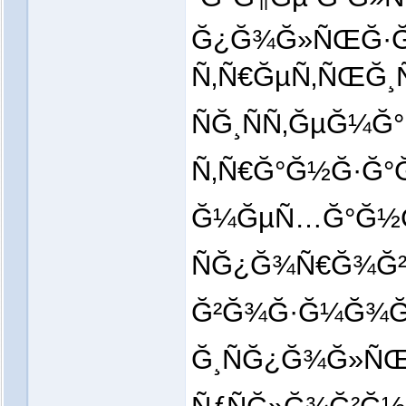
Ğ¿Ğ¾Ğ»ÑŒĞ·Ğ¾
Ñ‚Ñ€ĞµÑ‚ÑŒĞ¸
ÑĞ¸ÑÑ‚ĞµĞ¼
Ñ‚Ñ€Ğ°Ğ½Ğ·Ğ°Ğ
Ğ¼ĞµÑ…Ğ°Ğ½Ğ¸
ÑĞ¿Ğ¾Ñ€Ğ¾Ğ² 
Ğ²Ğ¾Ğ·Ğ¼Ğ¾Ğ
Ğ¸ÑĞ¿Ğ¾Ğ»ÑŒ