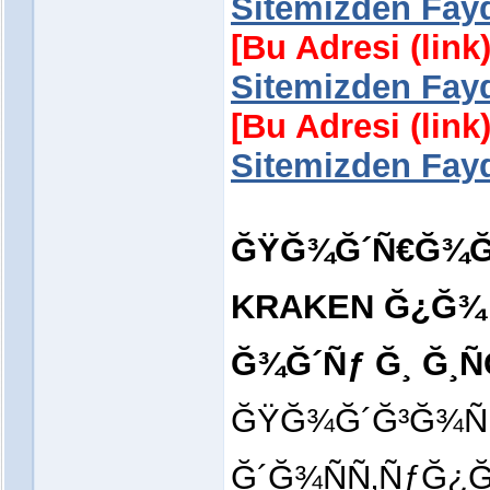
Sitemizden Fayd
[Bu Adresi (lin
Sitemizden Fayd
[Bu Adresi (lin
Sitemizden Fayd
ĞŸĞ¾Ğ´Ñ€Ğ¾Ğ±
KRAKEN Ğ¿Ğ¾
Ğ¾Ğ´Ñƒ Ğ¸ Ğ¸
ĞŸĞ¾Ğ´Ğ³Ğ¾Ñ‚
Ğ´Ğ¾ÑÑ‚ÑƒĞ¿Ğ