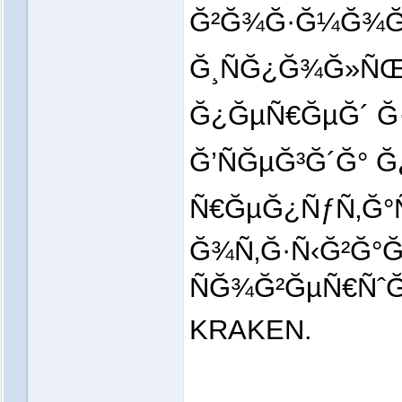
Ğ²Ğ¾Ğ·Ğ¼Ğ¾Ğ
Ğ¸ÑĞ¿Ğ¾Ğ»ÑŒĞ
Ğ¿ĞµÑ€ĞµĞ´ Ğ·
Ğ’ÑĞµĞ³Ğ´Ğ° 
Ñ€ĞµĞ¿ÑƒÑ‚Ğ°
Ğ¾Ñ‚Ğ·Ñ‹Ğ²Ğ°
ÑĞ¾Ğ²ĞµÑ€Ñˆ
KRAKEN.