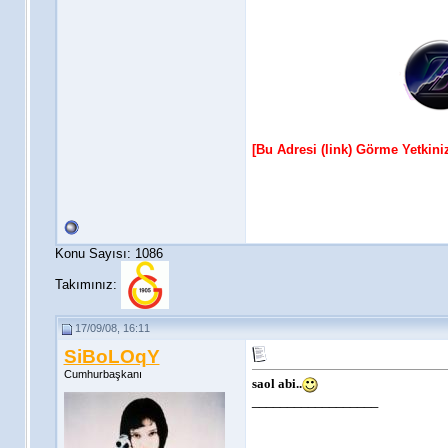
[Bu Adresi (link) Görme Yetkin
Konu Sayısı: 1086
Takımınız:
17/09/08, 16:11
SiBoLOqY
Cumhurbaşkanı
saol abi..
__________________