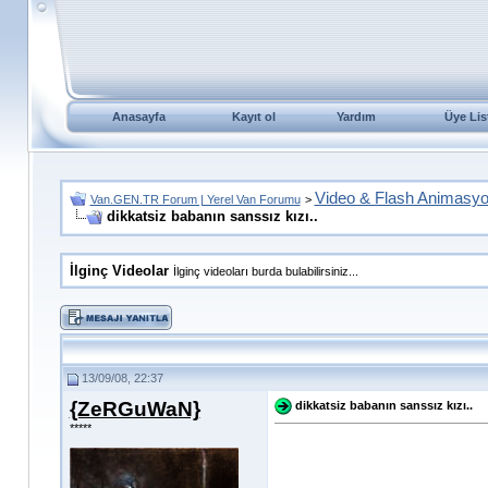
Anasayfa
Kayıt ol
Yardım
Üye Lis
Video & Flash Animasy
Van.GEN.TR Forum | Yerel Van Forumu
>
dikkatsiz babanın sanssız kızı..
İlginç Videolar
İlginç videoları burda bulabilirsiniz...
13/09/08, 22:37
{ZeRGuWaN}
dikkatsiz babanın sanssız kızı..
*****