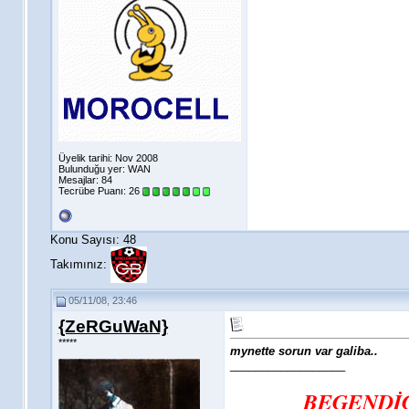
Üyelik tarihi: Nov 2008
Bulunduğu yer: WAN
Mesajlar: 84
Tecrübe Puanı:
26
Konu Sayısı: 48
Takımınız:
05/11/08, 23:46
{ZeRGuWaN}
*****
mynette sorun var galiba..
__________________
BEGENDİG