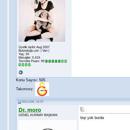
Üyelik tarihi: Aug 2007
Bulunduğu yer: | Van |
Yaş: 34
Mesajlar: 5.419
Tecrübe Puanı:
99
Konu Sayısı: 505
Takımınız:
05/11/08, 16:07
Dr. moro
GENEL KURMAY BAŞKANI
bişi yok burda