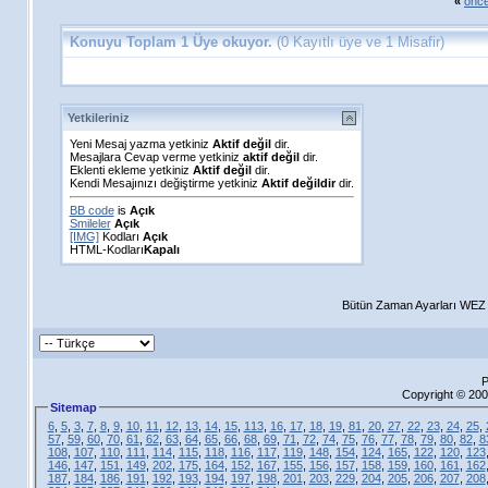
«
önce
Konuyu Toplam 1 Üye okuyor.
(0 Kayıtlı üye ve 1 Misafir)
Yetkileriniz
Yeni Mesaj yazma yetkiniz
Aktif değil
dir.
Mesajlara Cevap verme yetkiniz
aktif değil
dir.
Eklenti ekleme yetkiniz
Aktif değil
dir.
Kendi Mesajınızı değiştirme yetkiniz
Aktif değildir
dir.
BB code
is
Açık
Smileler
Açık
[IMG]
Kodları
Açık
HTML-Kodları
Kapalı
Bütün Zaman Ayarları WEZ +
P
Copyright © 200
Sitemap
6
,
5
,
3
,
7
,
8
,
9
,
10
,
11
,
12
,
13
,
14
,
15
,
113
,
16
,
17
,
18
,
19
,
81
,
20
,
27
,
22
,
23
,
24
,
25
,
57
,
59
,
60
,
70
,
61
,
62
,
63
,
64
,
65
,
66
,
68
,
69
,
71
,
72
,
74
,
75
,
76
,
77
,
78
,
79
,
80
,
82
,
8
108
,
107
,
110
,
111
,
114
,
115
,
118
,
116
,
117
,
119
,
148
,
154
,
124
,
165
,
122
,
120
,
123
146
,
147
,
151
,
149
,
202
,
175
,
164
,
152
,
167
,
155
,
156
,
157
,
158
,
159
,
160
,
161
,
162
187
,
184
,
186
,
191
,
192
,
193
,
194
,
197
,
198
,
201
,
203
,
229
,
204
,
205
,
206
,
207
,
208