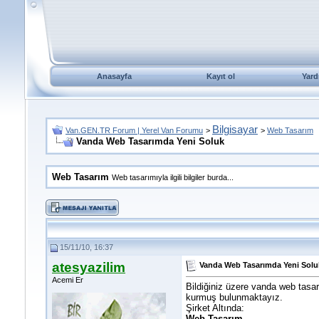
Anasayfa
Kayıt ol
Yard
Bilgisayar
Van.GEN.TR Forum | Yerel Van Forumu
>
>
Web Tasarım
Vanda Web Tasarımda Yeni Soluk
Web Tasarım
Web tasarımıyla ilgili bilgiler burda...
15/11/10, 16:37
atesyazilim
Vanda Web Tasarımda Yeni Solu
Acemi Er
Bildiğiniz üzere vanda web tasar
kurmuş bulunmaktayız.
Şirket Altında:
Web Tasarım