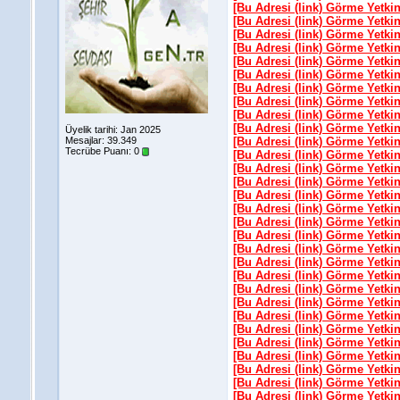
[Bu Adresi (link) Görme Yetki
[Bu Adresi (link) Görme Yetki
[Bu Adresi (link) Görme Yetki
[Bu Adresi (link) Görme Yetki
[Bu Adresi (link) Görme Yetki
[Bu Adresi (link) Görme Yetki
[Bu Adresi (link) Görme Yetki
[Bu Adresi (link) Görme Yetki
[Bu Adresi (link) Görme Yetki
[Bu Adresi (link) Görme Yetki
Üyelik tarihi: Jan 2025
Mesajlar: 39.349
[Bu Adresi (link) Görme Yetki
Tecrübe Puanı:
0
[Bu Adresi (link) Görme Yetki
[Bu Adresi (link) Görme Yetki
[Bu Adresi (link) Görme Yetki
[Bu Adresi (link) Görme Yetki
[Bu Adresi (link) Görme Yetki
[Bu Adresi (link) Görme Yetki
[Bu Adresi (link) Görme Yetki
[Bu Adresi (link) Görme Yetki
[Bu Adresi (link) Görme Yetki
[Bu Adresi (link) Görme Yetki
[Bu Adresi (link) Görme Yetki
[Bu Adresi (link) Görme Yetki
[Bu Adresi (link) Görme Yetki
[Bu Adresi (link) Görme Yetki
[Bu Adresi (link) Görme Yetki
[Bu Adresi (link) Görme Yetki
[Bu Adresi (link) Görme Yetki
[Bu Adresi (link) Görme Yetki
[Bu Adresi (link) Görme Yetki