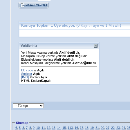
Konuyu Toplam 1 Üye okuyor.
(0 Kayıtlı üye ve 1 Misafir)
Yetkileriniz
Yeni Mesaj yazma yetkiniz
Aktif değil
dir.
Mesajlara Cevap verme yetkiniz
aktif değil
dir.
Eklenti ekleme yetkiniz
Aktif değil
dir.
Kendi Mesajınızı değiştirme yetkiniz
Aktif değildir
dir.
BB code
is
Açık
Smileler
Açık
[IMG]
Kodları
Açık
HTML-Kodları
Kapalı
Sitemap
6
,
5
,
3
,
7
,
8
,
9
,
10
,
11
,
12
,
13
,
14
,
15
,
113
,
16
,
17
,
18
,
19
,
81
,
20
,
27
,
22
,
23
,
24
,
2