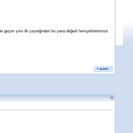
 ile geçen yılın ilk çeyreğinden bu yana değerli hemşehrilerimize
#
2