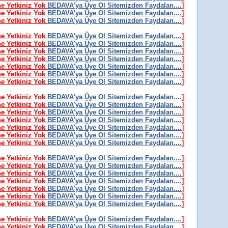
me Yetkiniz Yok
BEDAVA'ya Üye Ol Sitemizden Faydalan....
]
me Yetkiniz Yok
BEDAVA'ya Üye Ol Sitemizden Faydalan....
]
me Yetkiniz Yok
BEDAVA'ya Üye Ol Sitemizden Faydalan....
]
me Yetkiniz Yok
BEDAVA'ya Üye Ol Sitemizden Faydalan....
]
me Yetkiniz Yok
BEDAVA'ya Üye Ol Sitemizden Faydalan....
]
me Yetkiniz Yok
BEDAVA'ya Üye Ol Sitemizden Faydalan....
]
me Yetkiniz Yok
BEDAVA'ya Üye Ol Sitemizden Faydalan....
]
me Yetkiniz Yok
BEDAVA'ya Üye Ol Sitemizden Faydalan....
]
me Yetkiniz Yok
BEDAVA'ya Üye Ol Sitemizden Faydalan....
]
me Yetkiniz Yok
BEDAVA'ya Üye Ol Sitemizden Faydalan....
]
me Yetkiniz Yok
BEDAVA'ya Üye Ol Sitemizden Faydalan....
]
me Yetkiniz Yok
BEDAVA'ya Üye Ol Sitemizden Faydalan....
]
me Yetkiniz Yok
BEDAVA'ya Üye Ol Sitemizden Faydalan....
]
me Yetkiniz Yok
BEDAVA'ya Üye Ol Sitemizden Faydalan....
]
me Yetkiniz Yok
BEDAVA'ya Üye Ol Sitemizden Faydalan....
]
me Yetkiniz Yok
BEDAVA'ya Üye Ol Sitemizden Faydalan....
]
me Yetkiniz Yok
BEDAVA'ya Üye Ol Sitemizden Faydalan....
]
me Yetkiniz Yok
BEDAVA'ya Üye Ol Sitemizden Faydalan....
]
me Yetkiniz Yok
BEDAVA'ya Üye Ol Sitemizden Faydalan....
]
me Yetkiniz Yok
BEDAVA'ya Üye Ol Sitemizden Faydalan....
]
me Yetkiniz Yok
BEDAVA'ya Üye Ol Sitemizden Faydalan....
]
me Yetkiniz Yok
BEDAVA'ya Üye Ol Sitemizden Faydalan....
]
me Yetkiniz Yok
BEDAVA'ya Üye Ol Sitemizden Faydalan....
]
me Yetkiniz Yok
BEDAVA'ya Üye Ol Sitemizden Faydalan....
]
me Yetkiniz Yok
BEDAVA'ya Üye Ol Sitemizden Faydalan....
]
me Yetkiniz Yok
BEDAVA'ya Üye Ol Sitemizden Faydalan....
]