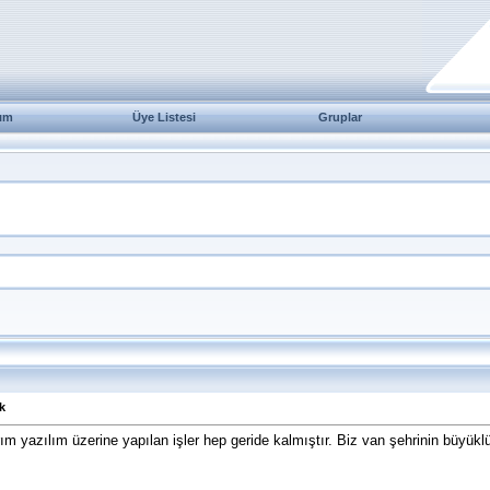
ım
Üye Listesi
Gruplar
k
ım yazılım üzerine yapılan işler hep geride kalmıştır. Biz van şehrinin büyükl