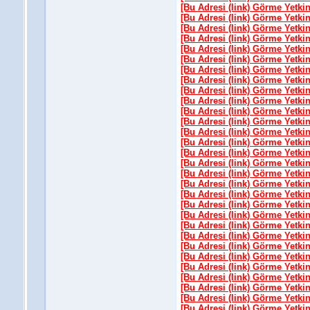
[Bu Adresi (link) Görme Yetki
[Bu Adresi (link) Görme Yetki
[Bu Adresi (link) Görme Yetki
[Bu Adresi (link) Görme Yetki
[Bu Adresi (link) Görme Yetki
[Bu Adresi (link) Görme Yetki
[Bu Adresi (link) Görme Yetki
[Bu Adresi (link) Görme Yetki
[Bu Adresi (link) Görme Yetki
[Bu Adresi (link) Görme Yetki
[Bu Adresi (link) Görme Yetki
[Bu Adresi (link) Görme Yetki
[Bu Adresi (link) Görme Yetki
[Bu Adresi (link) Görme Yetki
[Bu Adresi (link) Görme Yetki
[Bu Adresi (link) Görme Yetki
[Bu Adresi (link) Görme Yetki
[Bu Adresi (link) Görme Yetki
[Bu Adresi (link) Görme Yetki
[Bu Adresi (link) Görme Yetki
[Bu Adresi (link) Görme Yetki
[Bu Adresi (link) Görme Yetki
[Bu Adresi (link) Görme Yetki
[Bu Adresi (link) Görme Yetki
[Bu Adresi (link) Görme Yetki
[Bu Adresi (link) Görme Yetki
[Bu Adresi (link) Görme Yetki
[Bu Adresi (link) Görme Yetki
[Bu Adresi (link) Görme Yetki
[Bu Adresi (link) Görme Yetki