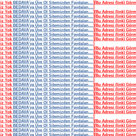
niz Yok
BEDAVA'ya Üye Ol Sitemizden Faydalan....
]
[Bu Adresi (link) Gör
niz Yok
BEDAVA'ya Üye Ol Sitemizden Faydalan....
]
niz Yok
BEDAVA'ya Üye Ol Sitemizden Faydalan....
]
[Bu Adresi (link) Gör
niz Yok
BEDAVA'ya Üye Ol Sitemizden Faydalan....
]
[Bu Adresi (link) Gör
niz Yok
BEDAVA'ya Üye Ol Sitemizden Faydalan....
]
[Bu Adresi (link) Gör
niz Yok
BEDAVA'ya Üye Ol Sitemizden Faydalan....
]
[Bu Adresi (link) Gör
niz Yok
BEDAVA'ya Üye Ol Sitemizden Faydalan....
]
[Bu Adresi (link) Gör
niz Yok
BEDAVA'ya Üye Ol Sitemizden Faydalan....
]
[Bu Adresi (link) Gör
niz Yok
BEDAVA'ya Üye Ol Sitemizden Faydalan....
]
[Bu Adresi (link) Gör
niz Yok
BEDAVA'ya Üye Ol Sitemizden Faydalan....
]
niz Yok
BEDAVA'ya Üye Ol Sitemizden Faydalan....
]
[Bu Adresi (link) Gör
niz Yok
BEDAVA'ya Üye Ol Sitemizden Faydalan....
]
[Bu Adresi (link) Gör
niz Yok
BEDAVA'ya Üye Ol Sitemizden Faydalan....
]
[Bu Adresi (link) Gör
niz Yok
BEDAVA'ya Üye Ol Sitemizden Faydalan....
]
[Bu Adresi (link) Gör
niz Yok
BEDAVA'ya Üye Ol Sitemizden Faydalan....
]
[Bu Adresi (link) Gör
niz Yok
BEDAVA'ya Üye Ol Sitemizden Faydalan....
]
[Bu Adresi (link) Gör
niz Yok
BEDAVA'ya Üye Ol Sitemizden Faydalan....
]
[Bu Adresi (link) Gör
niz Yok
BEDAVA'ya Üye Ol Sitemizden Faydalan....
]
niz Yok
BEDAVA'ya Üye Ol Sitemizden Faydalan....
]
[Bu Adresi (link) Gör
niz Yok
BEDAVA'ya Üye Ol Sitemizden Faydalan....
]
[Bu Adresi (link) Gör
niz Yok
BEDAVA'ya Üye Ol Sitemizden Faydalan....
]
[Bu Adresi (link) Gör
niz Yok
BEDAVA'ya Üye Ol Sitemizden Faydalan....
]
[Bu Adresi (link) Gör
niz Yok
BEDAVA'ya Üye Ol Sitemizden Faydalan....
]
[Bu Adresi (link) Gör
niz Yok
BEDAVA'ya Üye Ol Sitemizden Faydalan....
]
[Bu Adresi (link) Gör
niz Yok
BEDAVA'ya Üye Ol Sitemizden Faydalan....
]
[Bu Adresi (link) Gör
niz Yok
BEDAVA'ya Üye Ol Sitemizden Faydalan....
]
niz Yok
BEDAVA'ya Üye Ol Sitemizden Faydalan....
]
[Bu Adresi (link) Gör
niz Yok
BEDAVA'ya Üye Ol Sitemizden Faydalan....
]
[Bu Adresi (link) Gör
niz Yok
BEDAVA'ya Üye Ol Sitemizden Faydalan....
]
[Bu Adresi (link) Gör
niz Yok
BEDAVA'ya Üye Ol Sitemizden Faydalan....
]
[Bu Adresi (link) Gör