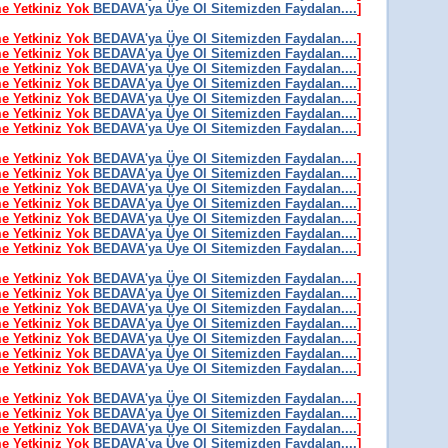
me Yetkiniz Yok
BEDAVA'ya Üye Ol Sitemizden Faydalan....
]
me Yetkiniz Yok
BEDAVA'ya Üye Ol Sitemizden Faydalan....
]
me Yetkiniz Yok
BEDAVA'ya Üye Ol Sitemizden Faydalan....
]
me Yetkiniz Yok
BEDAVA'ya Üye Ol Sitemizden Faydalan....
]
me Yetkiniz Yok
BEDAVA'ya Üye Ol Sitemizden Faydalan....
]
me Yetkiniz Yok
BEDAVA'ya Üye Ol Sitemizden Faydalan....
]
me Yetkiniz Yok
BEDAVA'ya Üye Ol Sitemizden Faydalan....
]
me Yetkiniz Yok
BEDAVA'ya Üye Ol Sitemizden Faydalan....
]
me Yetkiniz Yok
BEDAVA'ya Üye Ol Sitemizden Faydalan....
]
me Yetkiniz Yok
BEDAVA'ya Üye Ol Sitemizden Faydalan....
]
me Yetkiniz Yok
BEDAVA'ya Üye Ol Sitemizden Faydalan....
]
me Yetkiniz Yok
BEDAVA'ya Üye Ol Sitemizden Faydalan....
]
me Yetkiniz Yok
BEDAVA'ya Üye Ol Sitemizden Faydalan....
]
me Yetkiniz Yok
BEDAVA'ya Üye Ol Sitemizden Faydalan....
]
me Yetkiniz Yok
BEDAVA'ya Üye Ol Sitemizden Faydalan....
]
me Yetkiniz Yok
BEDAVA'ya Üye Ol Sitemizden Faydalan....
]
me Yetkiniz Yok
BEDAVA'ya Üye Ol Sitemizden Faydalan....
]
me Yetkiniz Yok
BEDAVA'ya Üye Ol Sitemizden Faydalan....
]
me Yetkiniz Yok
BEDAVA'ya Üye Ol Sitemizden Faydalan....
]
me Yetkiniz Yok
BEDAVA'ya Üye Ol Sitemizden Faydalan....
]
me Yetkiniz Yok
BEDAVA'ya Üye Ol Sitemizden Faydalan....
]
me Yetkiniz Yok
BEDAVA'ya Üye Ol Sitemizden Faydalan....
]
me Yetkiniz Yok
BEDAVA'ya Üye Ol Sitemizden Faydalan....
]
me Yetkiniz Yok
BEDAVA'ya Üye Ol Sitemizden Faydalan....
]
me Yetkiniz Yok
BEDAVA'ya Üye Ol Sitemizden Faydalan....
]
me Yetkiniz Yok
BEDAVA'ya Üye Ol Sitemizden Faydalan....
]