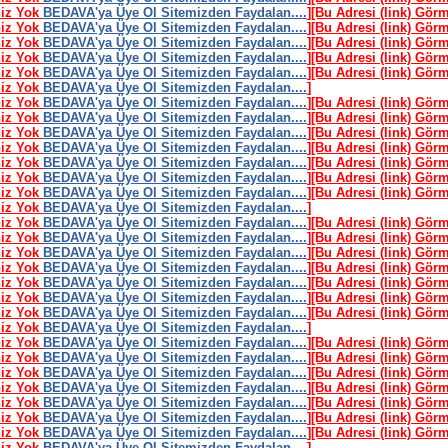
niz Yok
BEDAVA'ya Üye Ol Sitemizden Faydalan....
]
[Bu Adresi (link) Gör
niz Yok
BEDAVA'ya Üye Ol Sitemizden Faydalan....
]
[Bu Adresi (link) Gör
niz Yok
BEDAVA'ya Üye Ol Sitemizden Faydalan....
]
[Bu Adresi (link) Gör
niz Yok
BEDAVA'ya Üye Ol Sitemizden Faydalan....
]
[Bu Adresi (link) Gör
niz Yok
BEDAVA'ya Üye Ol Sitemizden Faydalan....
]
[Bu Adresi (link) Gör
niz Yok
BEDAVA'ya Üye Ol Sitemizden Faydalan....
]
niz Yok
BEDAVA'ya Üye Ol Sitemizden Faydalan....
]
[Bu Adresi (link) Gör
niz Yok
BEDAVA'ya Üye Ol Sitemizden Faydalan....
]
[Bu Adresi (link) Gör
niz Yok
BEDAVA'ya Üye Ol Sitemizden Faydalan....
]
[Bu Adresi (link) Gör
niz Yok
BEDAVA'ya Üye Ol Sitemizden Faydalan....
]
[Bu Adresi (link) Gör
niz Yok
BEDAVA'ya Üye Ol Sitemizden Faydalan....
]
[Bu Adresi (link) Gör
niz Yok
BEDAVA'ya Üye Ol Sitemizden Faydalan....
]
[Bu Adresi (link) Gör
niz Yok
BEDAVA'ya Üye Ol Sitemizden Faydalan....
]
[Bu Adresi (link) Gör
niz Yok
BEDAVA'ya Üye Ol Sitemizden Faydalan....
]
niz Yok
BEDAVA'ya Üye Ol Sitemizden Faydalan....
]
[Bu Adresi (link) Gör
niz Yok
BEDAVA'ya Üye Ol Sitemizden Faydalan....
]
[Bu Adresi (link) Gör
niz Yok
BEDAVA'ya Üye Ol Sitemizden Faydalan....
]
[Bu Adresi (link) Gör
niz Yok
BEDAVA'ya Üye Ol Sitemizden Faydalan....
]
[Bu Adresi (link) Gör
niz Yok
BEDAVA'ya Üye Ol Sitemizden Faydalan....
]
[Bu Adresi (link) Gör
niz Yok
BEDAVA'ya Üye Ol Sitemizden Faydalan....
]
[Bu Adresi (link) Gör
niz Yok
BEDAVA'ya Üye Ol Sitemizden Faydalan....
]
[Bu Adresi (link) Gör
niz Yok
BEDAVA'ya Üye Ol Sitemizden Faydalan....
]
niz Yok
BEDAVA'ya Üye Ol Sitemizden Faydalan....
]
[Bu Adresi (link) Gör
niz Yok
BEDAVA'ya Üye Ol Sitemizden Faydalan....
]
[Bu Adresi (link) Gör
niz Yok
BEDAVA'ya Üye Ol Sitemizden Faydalan....
]
[Bu Adresi (link) Gör
niz Yok
BEDAVA'ya Üye Ol Sitemizden Faydalan....
]
[Bu Adresi (link) Gör
niz Yok
BEDAVA'ya Üye Ol Sitemizden Faydalan....
]
[Bu Adresi (link) Gör
niz Yok
BEDAVA'ya Üye Ol Sitemizden Faydalan....
]
[Bu Adresi (link) Gör
niz Yok
BEDAVA'ya Üye Ol Sitemizden Faydalan....
]
[Bu Adresi (link) Gör
niz Yok
BEDAVA'ya Üye Ol Sitemizden Faydalan....
]