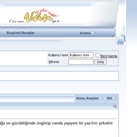
Bugünki Mesajlar
Arama
Kullanıcı ismi
Beni hatırla
Şifreniz
Konu Araçları
Stil
#
1
üğü ve güzideliğinide öngörüp vanda yepyeni bir yazılım şirketini