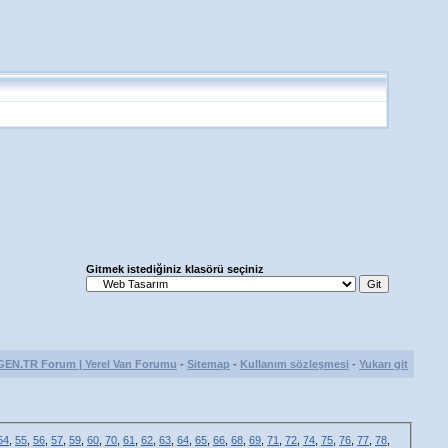
Gitmek istediğiniz klasörü seçiniz
GEN.TR Forum | Yerel Van Forumu
-
Sitemap
-
Kullanım sözleşmesi
-
Yukarı git
54
,
55
,
56
,
57
,
59
,
60
,
70
,
61
,
62
,
63
,
64
,
65
,
66
,
68
,
69
,
71
,
72
,
74
,
75
,
76
,
77
,
78
,