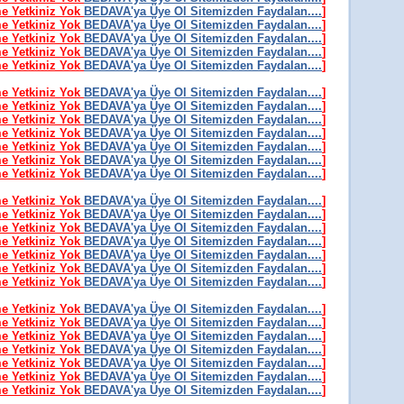
me Yetkiniz Yok
BEDAVA'ya Üye Ol Sitemizden Faydalan....
]
me Yetkiniz Yok
BEDAVA'ya Üye Ol Sitemizden Faydalan....
]
me Yetkiniz Yok
BEDAVA'ya Üye Ol Sitemizden Faydalan....
]
me Yetkiniz Yok
BEDAVA'ya Üye Ol Sitemizden Faydalan....
]
me Yetkiniz Yok
BEDAVA'ya Üye Ol Sitemizden Faydalan....
]
me Yetkiniz Yok
BEDAVA'ya Üye Ol Sitemizden Faydalan....
]
me Yetkiniz Yok
BEDAVA'ya Üye Ol Sitemizden Faydalan....
]
me Yetkiniz Yok
BEDAVA'ya Üye Ol Sitemizden Faydalan....
]
me Yetkiniz Yok
BEDAVA'ya Üye Ol Sitemizden Faydalan....
]
me Yetkiniz Yok
BEDAVA'ya Üye Ol Sitemizden Faydalan....
]
me Yetkiniz Yok
BEDAVA'ya Üye Ol Sitemizden Faydalan....
]
me Yetkiniz Yok
BEDAVA'ya Üye Ol Sitemizden Faydalan....
]
me Yetkiniz Yok
BEDAVA'ya Üye Ol Sitemizden Faydalan....
]
me Yetkiniz Yok
BEDAVA'ya Üye Ol Sitemizden Faydalan....
]
me Yetkiniz Yok
BEDAVA'ya Üye Ol Sitemizden Faydalan....
]
me Yetkiniz Yok
BEDAVA'ya Üye Ol Sitemizden Faydalan....
]
me Yetkiniz Yok
BEDAVA'ya Üye Ol Sitemizden Faydalan....
]
me Yetkiniz Yok
BEDAVA'ya Üye Ol Sitemizden Faydalan....
]
me Yetkiniz Yok
BEDAVA'ya Üye Ol Sitemizden Faydalan....
]
me Yetkiniz Yok
BEDAVA'ya Üye Ol Sitemizden Faydalan....
]
me Yetkiniz Yok
BEDAVA'ya Üye Ol Sitemizden Faydalan....
]
me Yetkiniz Yok
BEDAVA'ya Üye Ol Sitemizden Faydalan....
]
me Yetkiniz Yok
BEDAVA'ya Üye Ol Sitemizden Faydalan....
]
me Yetkiniz Yok
BEDAVA'ya Üye Ol Sitemizden Faydalan....
]
me Yetkiniz Yok
BEDAVA'ya Üye Ol Sitemizden Faydalan....
]
me Yetkiniz Yok
BEDAVA'ya Üye Ol Sitemizden Faydalan....
]