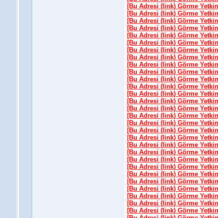
[Bu Adresi (link) Görme Yetki
[Bu Adresi (link) Görme Yetki
[Bu Adresi (link) Görme Yetki
[Bu Adresi (link) Görme Yetki
[Bu Adresi (link) Görme Yetki
[Bu Adresi (link) Görme Yetki
[Bu Adresi (link) Görme Yetki
[Bu Adresi (link) Görme Yetki
[Bu Adresi (link) Görme Yetki
[Bu Adresi (link) Görme Yetki
[Bu Adresi (link) Görme Yetki
[Bu Adresi (link) Görme Yetki
[Bu Adresi (link) Görme Yetki
[Bu Adresi (link) Görme Yetki
[Bu Adresi (link) Görme Yetki
[Bu Adresi (link) Görme Yetki
[Bu Adresi (link) Görme Yetki
[Bu Adresi (link) Görme Yetki
[Bu Adresi (link) Görme Yetki
[Bu Adresi (link) Görme Yetki
[Bu Adresi (link) Görme Yetki
[Bu Adresi (link) Görme Yetki
[Bu Adresi (link) Görme Yetki
[Bu Adresi (link) Görme Yetki
[Bu Adresi (link) Görme Yetki
[Bu Adresi (link) Görme Yetki
[Bu Adresi (link) Görme Yetki
[Bu Adresi (link) Görme Yetki
[Bu Adresi (link) Görme Yetki
[Bu Adresi (link) Görme Yetki