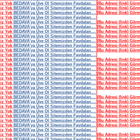
niz Yok
BEDAVA'ya Üye Ol Sitemizden Faydalan....
]
[Bu Adresi (link) Gör
niz Yok
BEDAVA'ya Üye Ol Sitemizden Faydalan....
]
[Bu Adresi (link) Gör
niz Yok
BEDAVA'ya Üye Ol Sitemizden Faydalan....
]
[Bu Adresi (link) Gör
niz Yok
BEDAVA'ya Üye Ol Sitemizden Faydalan....
]
niz Yok
BEDAVA'ya Üye Ol Sitemizden Faydalan....
]
[Bu Adresi (link) Gör
niz Yok
BEDAVA'ya Üye Ol Sitemizden Faydalan....
]
[Bu Adresi (link) Gör
niz Yok
BEDAVA'ya Üye Ol Sitemizden Faydalan....
]
[Bu Adresi (link) Gör
niz Yok
BEDAVA'ya Üye Ol Sitemizden Faydalan....
]
[Bu Adresi (link) Gör
niz Yok
BEDAVA'ya Üye Ol Sitemizden Faydalan....
]
[Bu Adresi (link) Gör
niz Yok
BEDAVA'ya Üye Ol Sitemizden Faydalan....
]
[Bu Adresi (link) Gör
niz Yok
BEDAVA'ya Üye Ol Sitemizden Faydalan....
]
[Bu Adresi (link) Gör
niz Yok
BEDAVA'ya Üye Ol Sitemizden Faydalan....
]
niz Yok
BEDAVA'ya Üye Ol Sitemizden Faydalan....
]
[Bu Adresi (link) Gör
niz Yok
BEDAVA'ya Üye Ol Sitemizden Faydalan....
]
[Bu Adresi (link) Gör
niz Yok
BEDAVA'ya Üye Ol Sitemizden Faydalan....
]
[Bu Adresi (link) Gör
niz Yok
BEDAVA'ya Üye Ol Sitemizden Faydalan....
]
[Bu Adresi (link) Gör
niz Yok
BEDAVA'ya Üye Ol Sitemizden Faydalan....
]
[Bu Adresi (link) Gör
niz Yok
BEDAVA'ya Üye Ol Sitemizden Faydalan....
]
[Bu Adresi (link) Gör
niz Yok
BEDAVA'ya Üye Ol Sitemizden Faydalan....
]
[Bu Adresi (link) Gör
niz Yok
BEDAVA'ya Üye Ol Sitemizden Faydalan....
]
niz Yok
BEDAVA'ya Üye Ol Sitemizden Faydalan....
]
[Bu Adresi (link) Gör
niz Yok
BEDAVA'ya Üye Ol Sitemizden Faydalan....
]
[Bu Adresi (link) Gör
niz Yok
BEDAVA'ya Üye Ol Sitemizden Faydalan....
]
[Bu Adresi (link) Gör
niz Yok
BEDAVA'ya Üye Ol Sitemizden Faydalan....
]
[Bu Adresi (link) Gör
niz Yok
BEDAVA'ya Üye Ol Sitemizden Faydalan....
]
[Bu Adresi (link) Gör
niz Yok
BEDAVA'ya Üye Ol Sitemizden Faydalan....
]
[Bu Adresi (link) Gör
niz Yok
BEDAVA'ya Üye Ol Sitemizden Faydalan....
]
[Bu Adresi (link) Gör
niz Yok
BEDAVA'ya Üye Ol Sitemizden Faydalan....
]
niz Yok
BEDAVA'ya Üye Ol Sitemizden Faydalan....
]
[Bu Adresi (link) Gör
niz Yok
BEDAVA'ya Üye Ol Sitemizden Faydalan....
]
[Bu Adresi (link) Gör