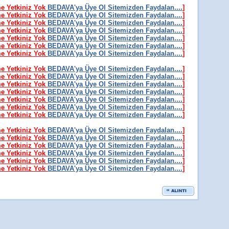
me Yetkiniz Yok
BEDAVA'ya Üye Ol Sitemizden Faydalan....
]
me Yetkiniz Yok
BEDAVA'ya Üye Ol Sitemizden Faydalan....
]
me Yetkiniz Yok
BEDAVA'ya Üye Ol Sitemizden Faydalan....
]
me Yetkiniz Yok
BEDAVA'ya Üye Ol Sitemizden Faydalan....
]
me Yetkiniz Yok
BEDAVA'ya Üye Ol Sitemizden Faydalan....
]
me Yetkiniz Yok
BEDAVA'ya Üye Ol Sitemizden Faydalan....
]
me Yetkiniz Yok
BEDAVA'ya Üye Ol Sitemizden Faydalan....
]
me Yetkiniz Yok
BEDAVA'ya Üye Ol Sitemizden Faydalan....
]
me Yetkiniz Yok
BEDAVA'ya Üye Ol Sitemizden Faydalan....
]
me Yetkiniz Yok
BEDAVA'ya Üye Ol Sitemizden Faydalan....
]
me Yetkiniz Yok
BEDAVA'ya Üye Ol Sitemizden Faydalan....
]
me Yetkiniz Yok
BEDAVA'ya Üye Ol Sitemizden Faydalan....
]
me Yetkiniz Yok
BEDAVA'ya Üye Ol Sitemizden Faydalan....
]
me Yetkiniz Yok
BEDAVA'ya Üye Ol Sitemizden Faydalan....
]
me Yetkiniz Yok
BEDAVA'ya Üye Ol Sitemizden Faydalan....
]
me Yetkiniz Yok
BEDAVA'ya Üye Ol Sitemizden Faydalan....
]
me Yetkiniz Yok
BEDAVA'ya Üye Ol Sitemizden Faydalan....
]
me Yetkiniz Yok
BEDAVA'ya Üye Ol Sitemizden Faydalan....
]
me Yetkiniz Yok
BEDAVA'ya Üye Ol Sitemizden Faydalan....
]
me Yetkiniz Yok
BEDAVA'ya Üye Ol Sitemizden Faydalan....
]