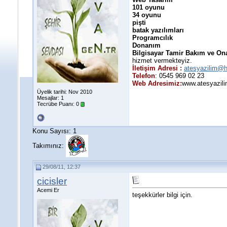
101 oyunu
34 oyunu
pişti
batak yazılımları
Programcılık
Donanım
Bilgisayar Tamir Bakım ve O
hizmet vermekteyiz.
İletişim Adresi :
atesyazilim@h
Telefon
: 0545 969 02 23
Web Adresimiz:
www.atesyazili
Üyelik tarihi: Nov 2010
Mesajlar: 1
Tecrübe Puanı:
0
Konu Sayısı: 1
Takımınız:
29/08/11, 12:37
cicisler
Acemi Er
teşekkürler bilgi için.