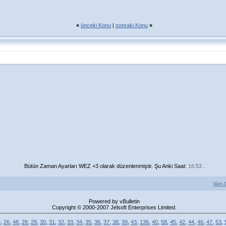
«
önceki Konu
|
sonraki Konu
»
Bütün Zaman Ayarları WEZ +3 olarak düzenlenmiştir. Şu Anki Saat:
16:53
.
Van.
Powered by vBulletin
Copyright © 2000-2007 Jelsoft Enterprises Limited.
5
,
26
,
48
,
28
,
29
,
30
,
31
,
32
,
33
,
34
,
35
,
36
,
37
,
38
,
39
,
43
,
136
,
40
,
58
,
45
,
42
,
44
,
46
,
47
,
53
,