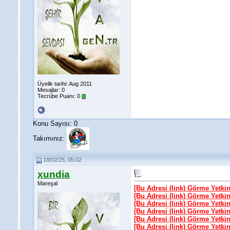
Üyelik tarihi: Aug 2011
Mesajlar: 0
Tecrübe Puanı:
0
Konu Sayısı: 0
Takımınız:
18/02/25, 05:02
xundia
Mareşal
[Bu Adresi (link) Görme Yetki
[Bu Adresi (link) Görme Yetki
[Bu Adresi (link) Görme Yetki
[Bu Adresi (link) Görme Yetki
[Bu Adresi (link) Görme Yetki
[Bu Adresi (link) Görme Yetki