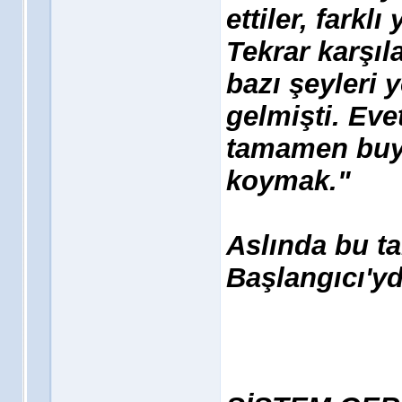
ettiler, farkl
Tekrar karşıl
bazı şeyleri
gelmişti. Eve
tamamen buyd
koymak."
Aslında bu t
Başlangıcı'ydı