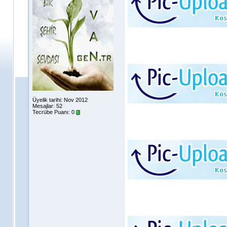
Üyelik tarihi: Nov 2012
Mesajlar: 52
Tecrübe Puanı:
0