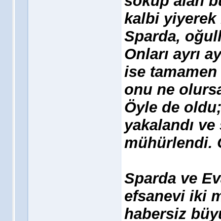
söküp alan b
kalbi yiyerek
Sparda, oğull
Onları ayrı ay
ise tamamen 
onu ne olursa
Öyle de oldu
yakalandı ve 
mühürlendi. 
Sparda ve Ev
efsanevi iki 
habersiz büyü