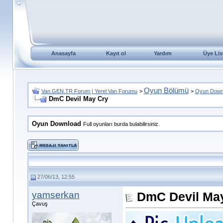
Anasayfa
Kayıt ol
Yardım
Üye Lis
Oyun Bölümü
Van.GEN.TR Forum | Yerel Van Forumu
>
>
Oyun Down
DmC Devil May Cry
Oyun Download
Full oyunları burda bulabilirsiniz.
27/06/13, 12:55
yamserkan
DmC Devil Ma
Çavuş