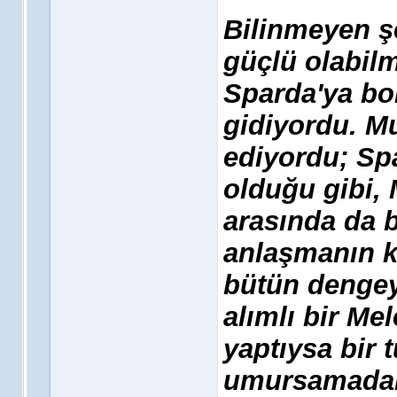
Bilinmeyen ş
güçlü olabil
Sparda'ya bo
gidiyordu. 
ediyordu; Spa
olduğu gibi,
arasında da b
anlaşmanın k
bütün dengey
alımlı bir Me
yaptıysa bir 
umursamadan