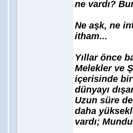
ne vardı? Bu
Ne aşk, ne in
itham...
Yıllar önce b
Melekler ve Ş
içerisinde bi
dünyayı dışa
Uzun süre de
daha yüksekl
vardı; Mundu