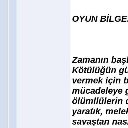
OYUN BİLGE
Zamanın başla
Kötülüğün güç
vermek için 
mücadeleye g
ölümllülerin 
yaratık, mele
savaştan nasi