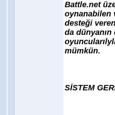
Battle.net üz
oynanabilen 
desteği veren
da dünyanın d
oyuncularıly
mümkün.
SİSTEM GER