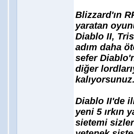
Blizzard'ın 
yaratan oyun
Diablo II, Tr
adım daha öt
sefer Diablo
diğer lordla
kalıyorsunuz
Diablo II'de 
yeni 5 ırkın 
sietemi sizle
yetenek siste