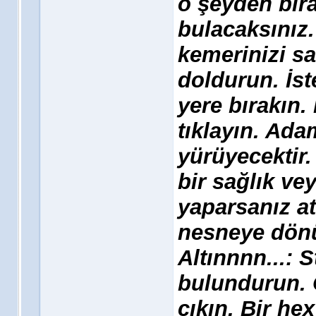
o şeyden bıra
bulacaksınız.
kemerinizi sa
doldurun. İst
yere bırakın.
tıklayın. Ada
yürüyecektir
bir sağlık ve
yaparsanız at
nesneye dönü
Altınnnn...: S
bulundurun.
çıkın. Bir hex