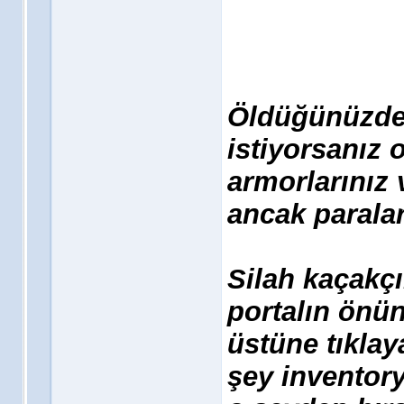
Öldüğünüzde k
istiyorsanız 
armorlarınız 
ancak paralar
Silah kaçakçı
portalın önü
üstüne tıklaya
şey inventory