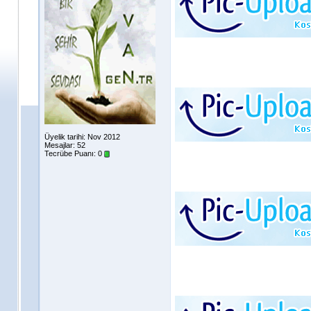
Üyelik tarihi: Nov 2012
Mesajlar: 52
Tecrübe Puanı:
0