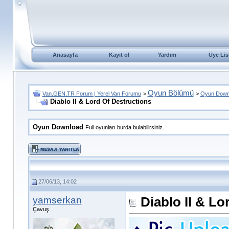
Anasayfa
Kayıt ol
Yardım
Üye Lis
Oyun Bölümü
Van.GEN.TR Forum | Yerel Van Forumu
>
>
Oyun Down
Diablo II & Lord Of Destructions
Oyun Download
Full oyunları burda bulabilirsiniz.
27/06/13, 14:02
yamserkan
Diablo II & Lo
Çavuş