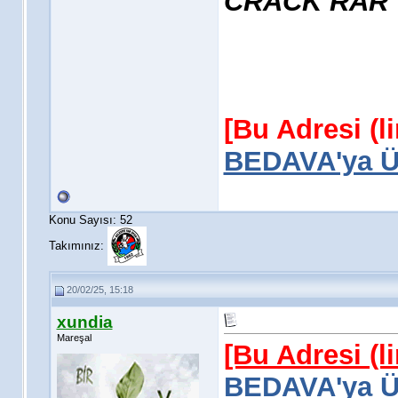
CRACK RAR
[Bu Adresi (l
BEDAVA'ya Üy
Konu Sayısı: 52
Takımınız:
20/02/25, 15:18
xundia
Mareşal
[Bu Adresi (l
BEDAVA'ya Üy