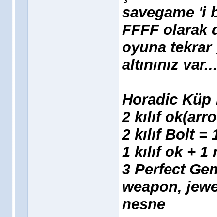
savegame 'i b
FFFF olarak d
oyuna tekrar 
altınınız var..
Horadic Küp i
2 kılıf ok(arr
2 kılıf Bolt = 
1 kılıf ok + 1
3 Perfect Ge
weapon, jewel
nesne