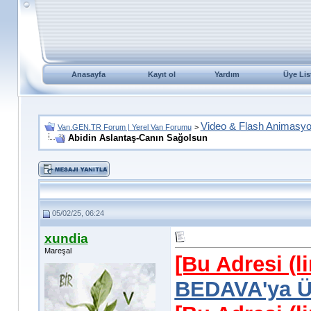
Anasayfa
Kayıt ol
Yardım
Üye Lis
Video & Flash Animasy
Van.GEN.TR Forum | Yerel Van Forumu
>
Abidin Aslantaş-Canın Sağolsun
05/02/25, 06:24
xundia
Mareşal
[Bu Adresi (l
BEDAVA'ya Üy