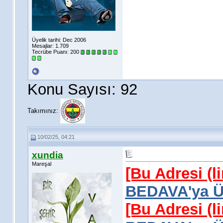
Üyelik tarihi: Dec 2006
Mesajlar: 1.709
Tecrübe Puanı:
200
Konu Sayısı: 92
Takımınız:
10/02/25, 04:21
xundia
Mareşal
[Bu Adresi (l
BEDAVA'ya Üy
[Bu Adresi (l