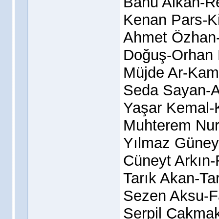
Banu Alkan-R
Kenan Pars-Ki
Ahmet Özhan-
Doğuş-Orhan 
Müjde Ar-Kam
Seda Sayan-A
Yaşar Kemal-
Muhterem Nur
Yılmaz Güney
Cüneyt Arkın-F
Tarık Akan-Ta
Sezen Aksu-F
Serpil Çakmak