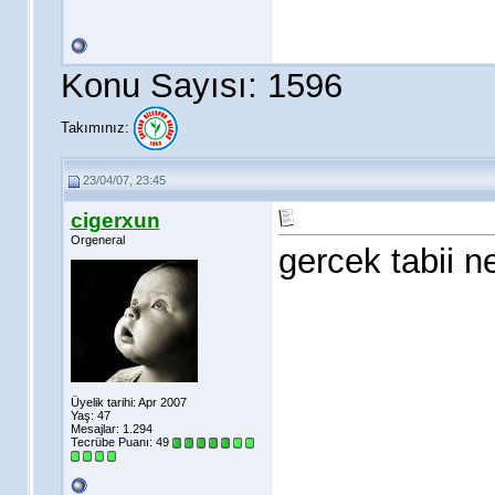
Konu Sayısı: 1596
Takımınız:
23/04/07, 23:45
cigerxun
Orgeneral
gercek tabii n
Üyelik tarihi: Apr 2007
Yaş: 47
Mesajlar: 1.294
Tecrübe Puanı:
49