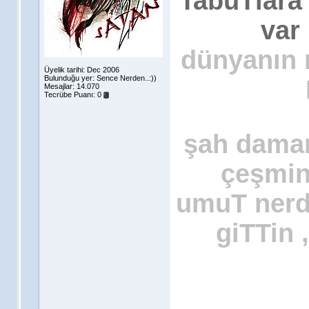
TabuTlara
var 
dünyanın n
Üyelik tarihi: Dec 2006
Bulunduğu yer: Sence Nerden..:))
Mesajlar: 14.070
Tecrübe Puanı:
0
şah damar
çeşmin
umuT nerde
giTTin 