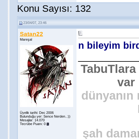
Konu Sayısı: 132
23/04/07, 23:46
Satan22
Mareşal
n bileyim bir
___________
TabuTlara
var 
dünyanın n
Üyelik tarihi: Dec 2006
Bulunduğu yer: Sence Nerden..:))
Mesajlar: 14.070
Tecrübe Puanı:
0
şah damar