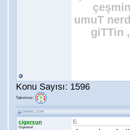
çeşmin
umuT nerde
giTTin 
Konu Sayısı: 1596
Takımınız:
23/04/07, 23:49
cigerxun
Orgeneral