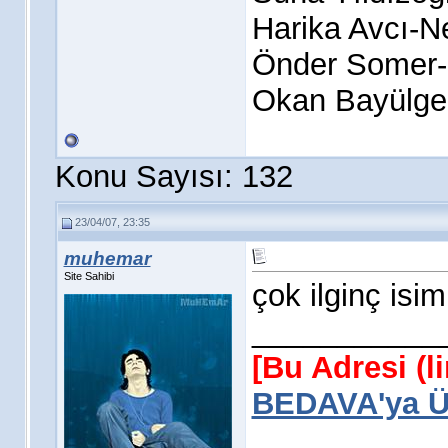
Harika Avcı-
Önder Somer-
Okan Bayülge
Konu Sayısı: 132
23/04/07, 23:35
muhemar
Site Sahibi
çok ilginç isim
___________
[Bu Adresi (l
BEDAVA'ya Üy