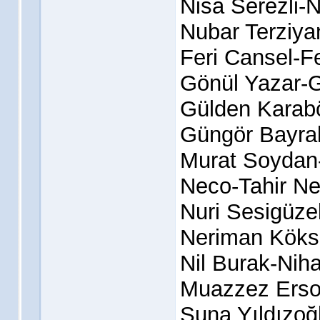
Nisa Serezli-N
Nubar Terziya
Feri Cansel-F
Gönül Yazar-
Gülden Karab
Güngör Bayrak
Murat Soydan
Neco-Tahir Ne
Nuri Sesigüze
Neriman Köks
Nil Burak-Niha
Muazzez Ersoy
Suna Yıldızoğ