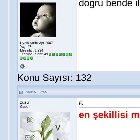
dogru bende i
Üyelik tarihi: Apr 2007
Yaş: 47
Mesajlar: 1.294
Tecrübe Puanı:
49
Konu Sayısı: 132
23/04/07, 23:55
zuzu
Guest
en şekillisi