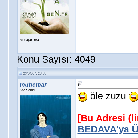
Mesajlar: n/a
Konu Sayısı: 4049
23/04/07, 23:58
muhemar
Site Sahibi
öle zuzu
___________
[Bu Adresi (l
BEDAVA'ya Üy