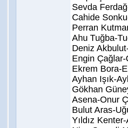
Sevda Ferdağ
Cahide Sonku
Perran Kutma
Ahu Tuğba-Tu
Deniz Akbulu
Engin Çağlar-
Ekrem Bora-E
Ayhan Işık-Ay
Gökhan Güne
Asena-Onur 
Bulut Aras-Uğ
Yıldız Kenter-