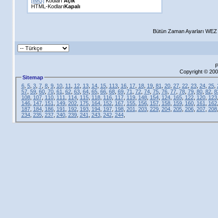
[IMG]
Kodları
Açık
HTML-Kodları
Kapalı
Bütün Zaman Ayarları WEZ +
P
Copyright © 200
Sitemap
6
,
5
,
3
,
7
,
8
,
9
,
10
,
11
,
12
,
13
,
14
,
15
,
113
,
16
,
17
,
18
,
19
,
81
,
20
,
27
,
22
,
23
,
24
,
25
,
57
,
59
,
60
,
70
,
61
,
62
,
63
,
64
,
65
,
66
,
68
,
69
,
71
,
72
,
74
,
75
,
76
,
77
,
78
,
79
,
80
,
82
,
8
108
,
107
,
110
,
111
,
114
,
115
,
118
,
116
,
117
,
119
,
148
,
154
,
124
,
165
,
122
,
120
,
123
146
,
147
,
151
,
149
,
202
,
175
,
164
,
152
,
167
,
155
,
156
,
157
,
158
,
159
,
160
,
161
,
162
187
,
184
,
186
,
191
,
192
,
193
,
194
,
197
,
198
,
201
,
203
,
229
,
204
,
205
,
206
,
207
,
208
234
,
235
,
237
,
240
,
239
,
241
,
243
,
242
,
244
,