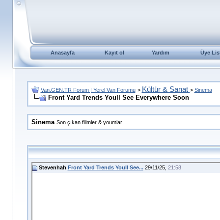
Anasayfa
Kayıt ol
Yardım
Üye Lis
Kültür & Sanat
Van.GEN.TR Forum | Yerel Van Forumu
>
>
Sinema
Front Yard Trends Youll See Everywhere Soon
Sinema
Son çıkan filimler & youmlar
Stevenhah
Front Yard Trends Youll See...
29/11/25,
21:58