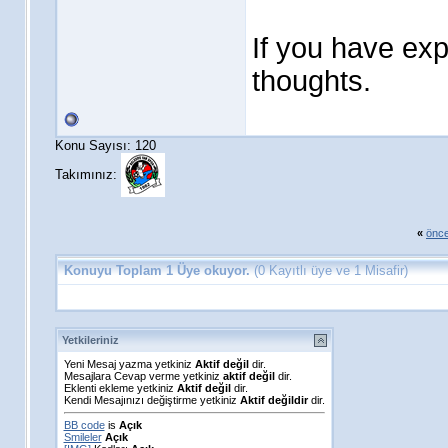
If you have exp
thoughts.
Konu Sayısı: 120
Takımınız:
«
önce
Konuyu Toplam 1 Üye okuyor.
(0 Kayıtlı üye ve 1 Misafir)
Yetkileriniz
Yeni Mesaj yazma yetkiniz
Aktif değil
dir.
Mesajlara Cevap verme yetkiniz
aktif değil
dir.
Eklenti ekleme yetkiniz
Aktif değil
dir.
Kendi Mesajınızı değiştirme yetkiniz
Aktif değildir
dir.
BB code
is
Açık
Smileler
Açık