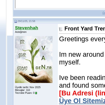
Ö
29/11/25, 21:58
Stevenhah
Front Yard Tre
Asteğmen
Greetings ever
Im new around 
myself.
Ive been readi
and found some
Üyelik tarihi: Nov 2025
Mesajlar: 110
[Bu Adresi (l
Tecrübe Puanı:
0
Üye Ol Sitemiz