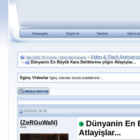
Anasayfa
Kayıt ol
Yardım
Üye Lis
Video & Flash Animasy
Van.GEN.TR Forum | Yerel Van Forumu
>
Dünyanin En Büyük Kara Deliklerine çilgin Atlayişlar...
İlginç Videolar
İlginç videoları burda bulabilirsiniz...
05/03/08, 00:30
{ZeRGuWaN}
Dünyanin En B
*****
Atlayişlar...