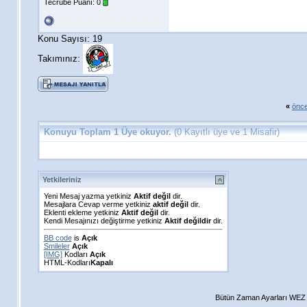
Tecrübe Puanı:
0
Konu Sayısı: 19
Takımınız:
«
önce
Konuyu Toplam 1 Üye okuyor.
(0 Kayıtlı üye ve 1 Misafir)
Yetkileriniz
Yeni Mesaj yazma yetkiniz
Aktif değil
dir.
Mesajlara Cevap verme yetkiniz
aktif değil
dir.
Eklenti ekleme yetkiniz
Aktif değil
dir.
Kendi Mesajınızı değiştirme yetkiniz
Aktif değildir
dir.
BB code
is
Açık
Smileler
Açık
[IMG]
Kodları
Açık
HTML-Kodları
Kapalı
Bütün Zaman Ayarları WEZ +