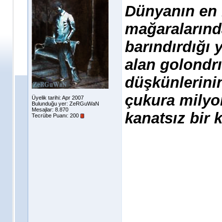
Dünyanın en 
mağaralarında
barındırdığı 
alan golondr
düşkünlerini
çukura milyon
Üyelik tarihi: Apr 2007
Bulunduğu yer: ZeRGuWaN
Mesajlar: 8.870
kanatsız bir k
Tecrübe Puanı:
200