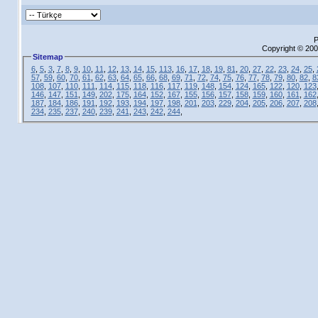
P
Copyright © 200
Sitemap
6
,
5
,
3
,
7
,
8
,
9
,
10
,
11
,
12
,
13
,
14
,
15
,
113
,
16
,
17
,
18
,
19
,
81
,
20
,
27
,
22
,
23
,
24
,
25
,
57
,
59
,
60
,
70
,
61
,
62
,
63
,
64
,
65
,
66
,
68
,
69
,
71
,
72
,
74
,
75
,
76
,
77
,
78
,
79
,
80
,
82
,
8
108
,
107
,
110
,
111
,
114
,
115
,
118
,
116
,
117
,
119
,
148
,
154
,
124
,
165
,
122
,
120
,
123
146
,
147
,
151
,
149
,
202
,
175
,
164
,
152
,
167
,
155
,
156
,
157
,
158
,
159
,
160
,
161
,
162
187
,
184
,
186
,
191
,
192
,
193
,
194
,
197
,
198
,
201
,
203
,
229
,
204
,
205
,
206
,
207
,
208
234
,
235
,
237
,
240
,
239
,
241
,
243
,
242
,
244
,