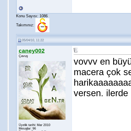
Konu Sayısı: 1086
Takımınız:
05/04/10, 11:22
caney002
Çavuş
vovvv en büyü
macera çok se
harikaaaaaaaa
versen. ilerde
Üyelik tarihi: Mar 2010
Mesajlar: 96