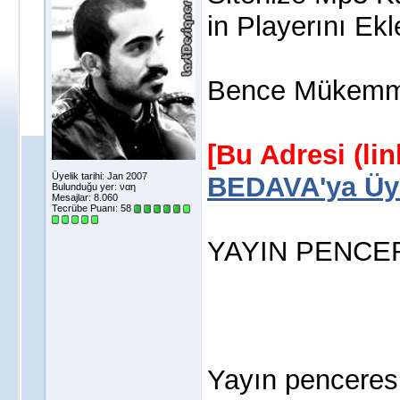
in Playerını Ek
Bence Mükemmel
[Bu Adresi (li
Üyelik tarihi: Jan 2007
BEDAVA'ya Üye
Bulunduğu yer: ναη
Mesajlar: 8.060
Tecrübe Puanı:
58
YAYIN PENCE
Yayın penceresi