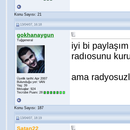
Konu Sayısı: 21
13/04/07, 16:18
gokhanaygun
Tuğgeneral
iyi bi paylaşı
radıosunu kuru
ama radyosuzlar
Üyelik tarihi: Apr 2007
Bulunduğu yer: VAN
Yaş: 39
Mesajlar: 924
Tecrübe Puanı:
28
Konu Sayısı: 187
13/04/07, 18:19
Satan22