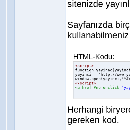
sitenizde yayın
Sayfanızda birç
kullanabilmeniz 
HTML-Kodu:
<script>

function yayinac(yayinci
yayinci = 'http://www.y
</script>
<a href=#no onclick=
"ya
Herhangi biryer
gereken kod.