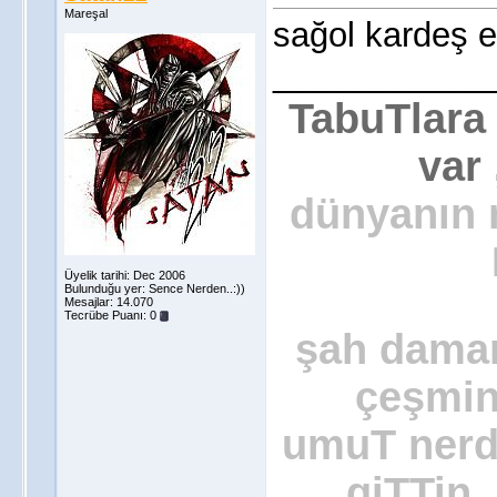
Mareşal
sağol kardeş 
___________
TabuTlara
var 
dünyanın n
Üyelik tarihi: Dec 2006
Bulunduğu yer: Sence Nerden..:))
Mesajlar: 14.070
Tecrübe Puanı:
0
şah damar
çeşmin
umuT nerde
giTTin 