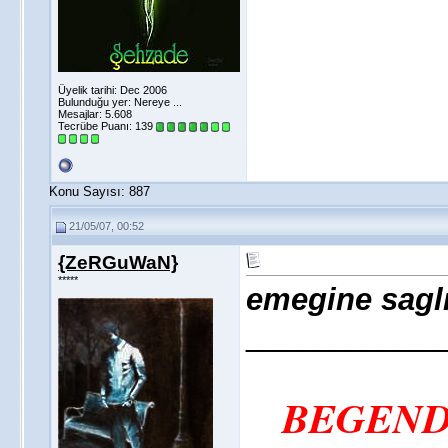
Üyelik tarihi: Dec 2006
Bulunduğu yer: Nereye ...
Mesajlar: 5.608
Tecrübe Puanı:
139
Konu Sayısı: 887
21/05/07, 00:52
{ZeRGuWaN}
*****
emegine saglı
___________
BEGEND