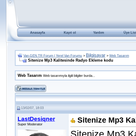
Anasayfa
Kayıt ol
Yardım
Üye Lis
Bilgisayar
Van.GEN.TR Forum | Yerel Van Forumu
>
>
Web Tasarım
Sitenize Mp3 Kalitesinde Radyo Ekleme kodu
Web Tasarım
Web tasarımıyla ilgili bilgiler burda...
13/02/07, 18:03
LastDesiqner
Sitenize Mp3 Ka
Super Moderator
Sitenize Mp3 K