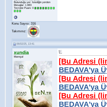
Bulunduğu yer: İstediğin yerden
Mesajlar: 1.883
Tecrübe Puanı:
0
Konu Sayısı: 316
Takımınız:
06/02/25, 13:41
xundia
Mareşal
[Bu Adresi (l
BEDAVA'ya Üy
[Bu Adresi (l
BEDAVA'ya Üy
[Bu Adresi (l
BEDAVA'ya Üy