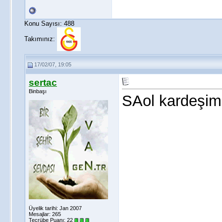
Konu Sayısı: 488
Takımınız:
17/02/07, 19:05
sertac
Binbaşı
SAol kardeşim 
Üyelik tarihi: Jan 2007
Mesajlar: 265
Tecrübe Puanı:
22