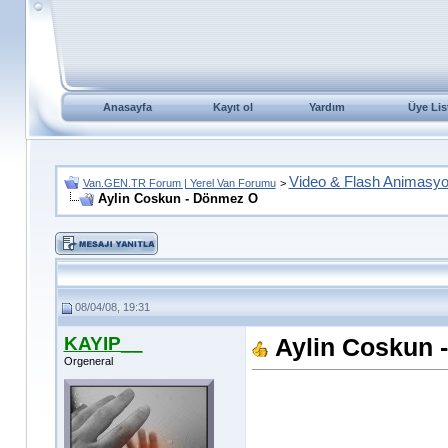
Anasayfa
Kayıt ol
Yardım
Üye Lis
Video & Flash Animasy
Van.GEN.TR Forum | Yerel Van Forumu
>
Aylin Coskun - Dönmez O
08/04/08, 19:31
KAYIP__
Aylin Coskun 
Orgeneral