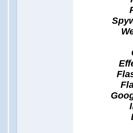
Spyw
We
Eff
Fla
Fl
Goog