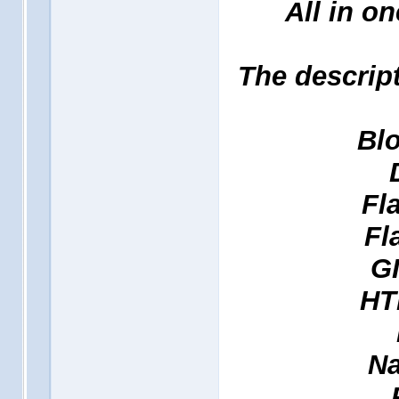
All in o
The descrip
Blo
Fl
Fl
GI
HT
Na