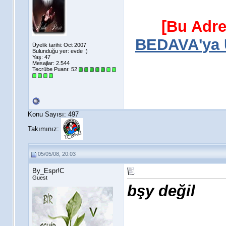
[Bu Adre
BEDAVA'ya Ü
Üyelik tarihi: Oct 2007
Bulunduğu yer: evde :)
Yaş: 47
Mesajlar: 2.544
Tecrübe Puanı:
52
Konu Sayısı: 497
Takımınız:
05/05/08, 20:03
By_Espr!C
Guest
bşy değil