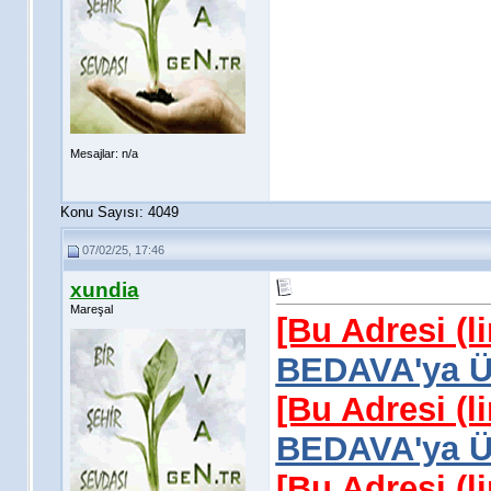
Mesajlar: n/a
Konu Sayısı: 4049
07/02/25, 17:46
xundia
Mareşal
[Bu Adresi (l
BEDAVA'ya Üy
[Bu Adresi (l
BEDAVA'ya Üy
[Bu Adresi (l