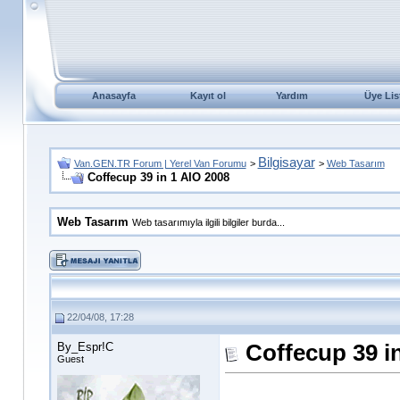
Anasayfa
Kayıt ol
Yardım
Üye Lis
Bilgisayar
Van.GEN.TR Forum | Yerel Van Forumu
>
>
Web Tasarım
Coffecup 39 in 1 AIO 2008
Web Tasarım
Web tasarımıyla ilgili bilgiler burda...
22/04/08, 17:28
By_Espr!C
Coffecup 39 i
Guest