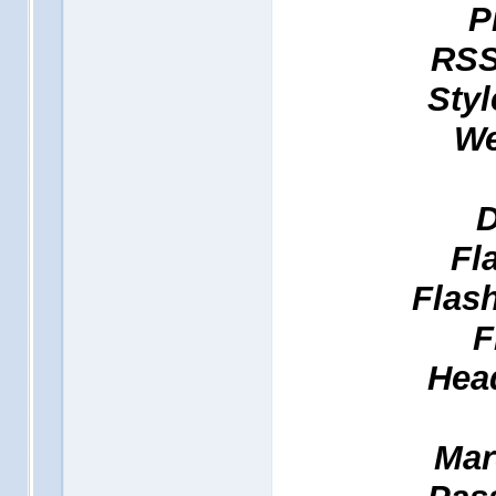
P
RSS
Styl
We
D
Fl
Flash
F
Head
Mar