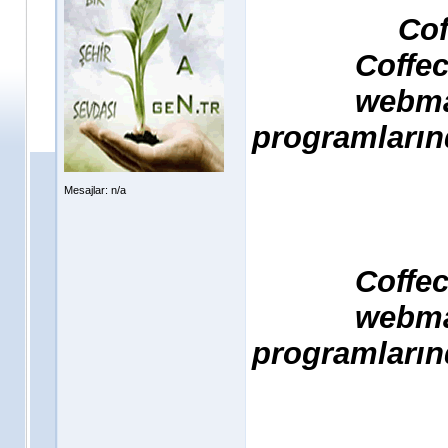
Cof
Coffec
webmas
programların
Mesajlar: n/a
Coffec
webmas
programların