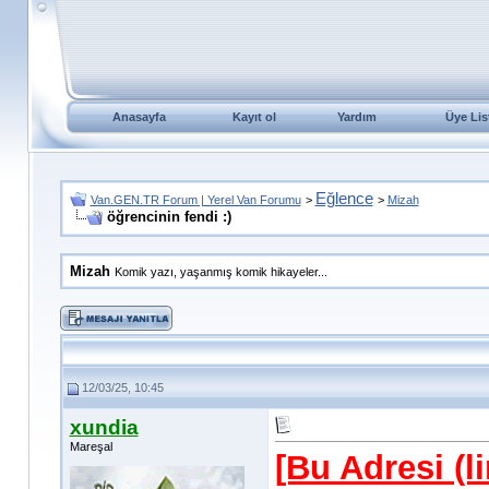
Anasayfa
Kayıt ol
Yardım
Üye Lis
Eğlence
Van.GEN.TR Forum | Yerel Van Forumu
>
>
Mizah
öğrencinin fendi :)
Mizah
Komik yazı, yaşanmış komik hikayeler...
12/03/25, 10:45
xundia
Mareşal
[Bu Adresi (l