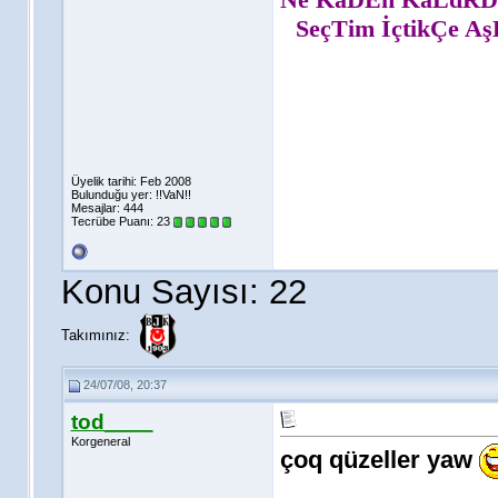
SeçTim İçtikÇe A
Üyelik tarihi: Feb 2008
Bulunduğu yer: !!VaN!!
Mesajlar: 444
Tecrübe Puanı:
23
Konu Sayısı: 22
Takımınız:
24/07/08, 20:37
tod____
Korgeneral
çoq qüzeller yaw
________________