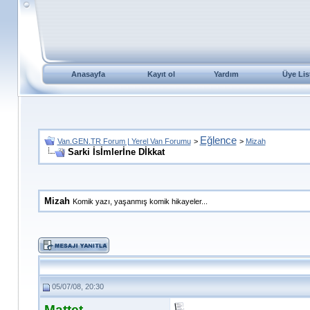
Anasayfa
Kayıt ol
Yardım
Üye Lis
Eğlence
Van.GEN.TR Forum | Yerel Van Forumu
>
>
Mizah
Sarki İsİmlerİne Dİkkat
Mizah
Komik yazı, yaşanmış komik hikayeler...
05/07/08, 20:30
Mattet