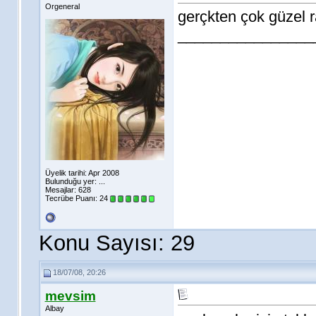
Orgeneral
gerçkten çok güzel ra
________________
Üyelik tarihi: Apr 2008
Bulunduğu yer: ...
Mesajlar: 628
Tecrübe Puanı:
24
Konu Sayısı: 29
18/07/08, 20:26
mevsim
Albay