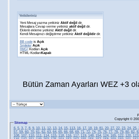
Yetkileriniz
Yeni Mesaj yazma yetkiniz
Aktif değil
dir.
Mesajlara Cevap verme yetkiniz
aktif değil
dir.
Eklenti ekleme yetkiniz
Aktif değil
dir.
Kendi Mesajınızı değiştirme yetkiniz
Aktif değildir
dir.
BB code
is
Açık
Smileler
Açık
[IMG]
Kodları
Açık
HTML-Kodları
Kapalı
Bütün Zaman Ayarları WEZ +3 ola
P
Copyright © 200
Sitemap
6
,
5
,
3
,
7
,
8
,
9
,
10
,
11
,
12
,
13
,
14
,
15
,
113
,
16
,
17
,
18
,
19
,
81
,
20
,
27
,
22
,
23
,
24
,
25
,
57
,
59
,
60
,
70
,
61
,
62
,
63
,
64
,
65
,
66
,
68
,
69
,
71
,
72
,
74
,
75
,
76
,
77
,
78
,
79
,
80
,
82
,
8
108
,
107
,
110
,
111
,
114
,
115
,
118
,
116
,
117
,
119
,
148
,
154
,
124
,
165
,
122
,
120
,
123
146
,
147
,
151
,
149
,
202
,
175
,
164
,
152
,
167
,
155
,
156
,
157
,
158
,
159
,
160
,
161
,
162