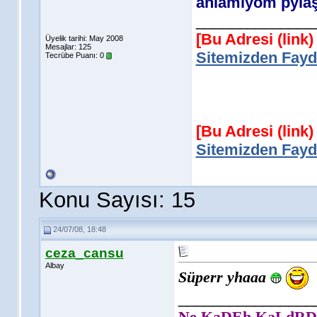
anlamıyom pylaş
______________
[Bu Adresi (link
Üyelik tarihi: May 2008
Mesajlar: 125
Sitemizden Fayda
Tecrübe Puanı:
0
[Bu Adresi (link
Sitemizden Fayda
Konu Sayısı: 15
24/07/08, 18:48
ceza_cansu
Albay
Süperr yhaaa
________________
Ne KaDEh KaLdRDım