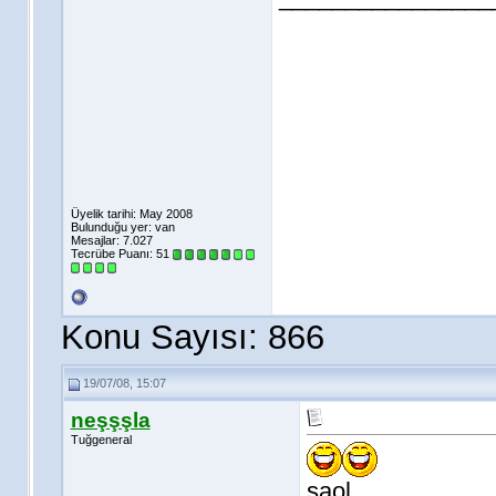
Üyelik tarihi: May 2008
Bulunduğu yer: van
Mesajlar: 7.027
Tecrübe Puanı:
51
Konu Sayısı: 866
19/07/08, 15:07
neşşşla
Tuğgeneral
saol...