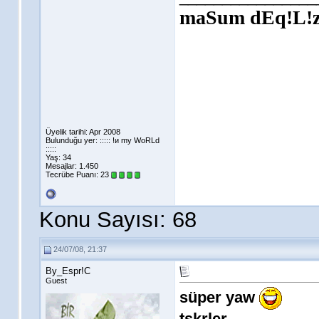
maSum dEq!L!z 
Üyelik tarihi: Apr 2008
Bulunduğu yer: ::::: !и my WoRLd
:::::
Yaş: 34
Mesajlar: 1.450
Tecrübe Puanı:
23
Konu Sayısı: 68
24/07/08, 21:37
By_Espr!C
Guest
süper yaw
tşkrler..