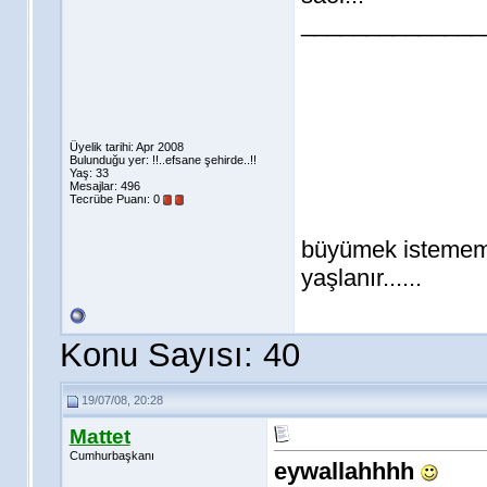
______________
Üyelik tarihi: Apr 2008
Bulunduğu yer: !!..efsane şehirde..!!
Yaş: 33
Mesajlar: 496
Tecrübe Puanı:
0
büyümek isteme
yaşlanır......
Konu Sayısı: 40
19/07/08, 20:28
Mattet
Cumhurbaşkanı
eywallahhhh