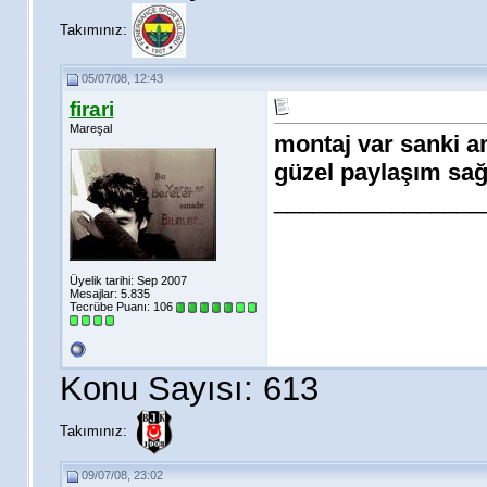
Takımınız:
05/07/08, 12:43
firari
Mareşal
montaj var sanki ama
güzel paylaşım sağol.
________________
Üyelik tarihi: Sep 2007
Mesajlar: 5.835
Tecrübe Puanı:
106
Konu Sayısı: 613
Takımınız:
09/07/08, 23:02