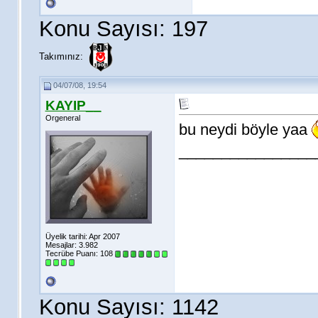
Konu Sayısı: 197
Takımınız:
04/07/08, 19:54
KAYIP__
Orgeneral
bu neydi böyle yaa
________________
Üyelik tarihi: Apr 2007
Mesajlar: 3.982
Tecrübe Puanı:
108
Konu Sayısı: 1142