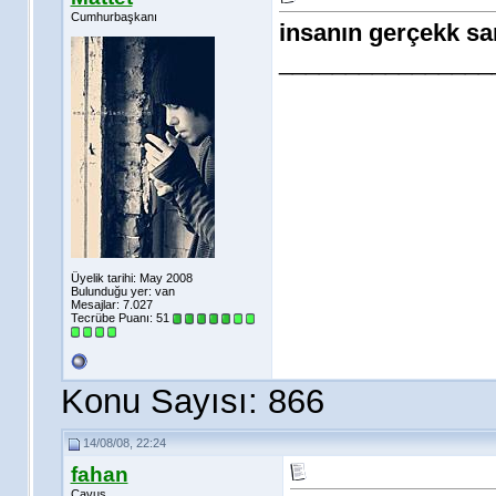
Cumhurbaşkanı
insanın gerçekk san
________________
Üyelik tarihi: May 2008
Bulunduğu yer: van
Mesajlar: 7.027
Tecrübe Puanı:
51
Konu Sayısı: 866
14/08/08, 22:24
fahan
Çavuş