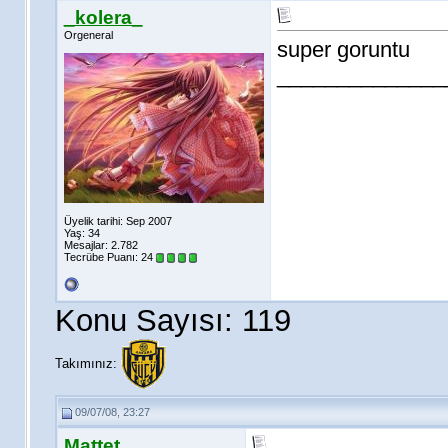
_kolera_
Orgeneral
super goruntu
______________
Üyelik tarihi: Sep 2007
Yaş: 34
Mesajlar: 2.782
Tecrübe Puanı:
24
Konu Sayısı: 119
Takımınız:
09/07/08, 23:27
Mattet