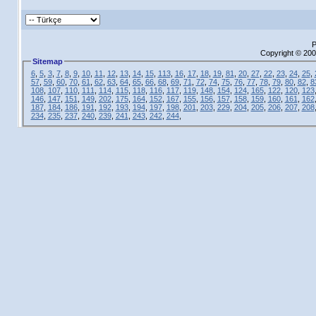
P
Copyright © 200
Sitemap
6
,
5
,
3
,
7
,
8
,
9
,
10
,
11
,
12
,
13
,
14
,
15
,
113
,
16
,
17
,
18
,
19
,
81
,
20
,
27
,
22
,
23
,
24
,
25
,
57
,
59
,
60
,
70
,
61
,
62
,
63
,
64
,
65
,
66
,
68
,
69
,
71
,
72
,
74
,
75
,
76
,
77
,
78
,
79
,
80
,
82
,
8
108
,
107
,
110
,
111
,
114
,
115
,
118
,
116
,
117
,
119
,
148
,
154
,
124
,
165
,
122
,
120
,
123
146
,
147
,
151
,
149
,
202
,
175
,
164
,
152
,
167
,
155
,
156
,
157
,
158
,
159
,
160
,
161
,
162
187
,
184
,
186
,
191
,
192
,
193
,
194
,
197
,
198
,
201
,
203
,
229
,
204
,
205
,
206
,
207
,
208
234
,
235
,
237
,
240
,
239
,
241
,
243
,
242
,
244
,