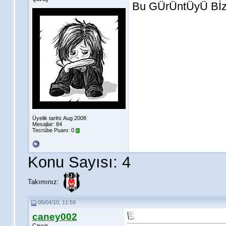
Bu GÜrÜntÜyÜ Bİzİ
Üyelik tarihi: Aug 2008
Mesajlar: 84
Tecrübe Puanı:
0
Konu Sayısı: 4
Takımınız:
05/04/10, 11:59
caney002
Çavuş