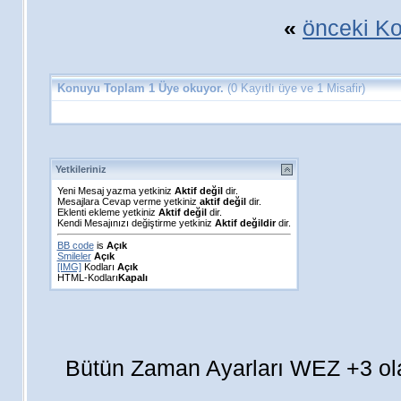
«
önceki K
Konuyu Toplam 1 Üye okuyor.
(0 Kayıtlı üye ve 1 Misafir)
Yetkileriniz
Yeni Mesaj yazma yetkiniz
Aktif değil
dir.
Mesajlara Cevap verme yetkiniz
aktif değil
dir.
Eklenti ekleme yetkiniz
Aktif değil
dir.
Kendi Mesajınızı değiştirme yetkiniz
Aktif değildir
dir.
BB code
is
Açık
Smileler
Açık
[IMG]
Kodları
Açık
HTML-Kodları
Kapalı
Bütün Zaman Ayarları WEZ +3 ola