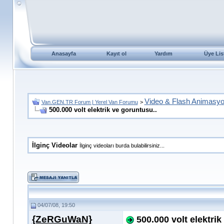
Anasayfa
Kayıt ol
Yardım
Üye Lis
Video & Flash Animasy
Van.GEN.TR Forum | Yerel Van Forumu
>
500.000 volt elektrik ve goruntusu..
İlginç Videolar
İlginç videoları burda bulabilirsiniz...
04/07/08, 19:50
{ZeRGuWaN}
500.000 volt elektrik