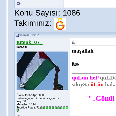
Konu Sayısı: 1086
Takımınız:
04/07/08, 19:52
tutsak_07_
$єя$єя!
maşallah
ßæ
______________
qüLün héP
qüLDü
sıkıySa
öLün
bak
Üyelik tarihi: Apr 2008
"..Gönül
Bulunduğu yer: Günün bittiği yerde;)
Yaş: 38
Mesajlar: 4.194
Tecrübe Puanı:
71