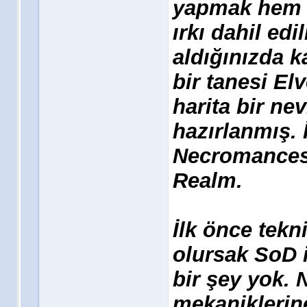
yapmak hem d
ırkı dahil ed
aldığınızda k
bir tanesi El
harita bir ne
hazırlanmış. İ
Necromances 
Realm.
İlk önce tekn
olursak SoD i
bir şey yok. 
mekaniklerine