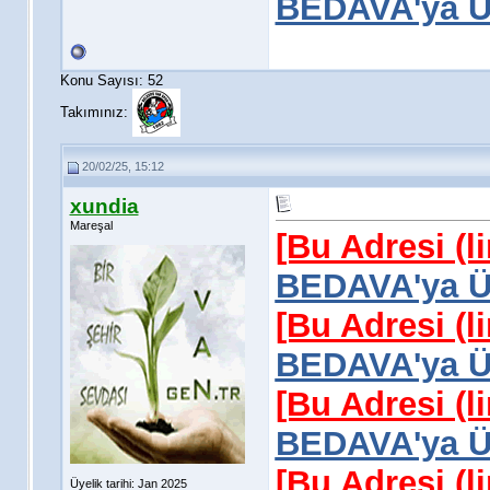
BEDAVA'ya Üy
Konu Sayısı: 52
Takımınız:
20/02/25, 15:12
xundia
Mareşal
[Bu Adresi (l
BEDAVA'ya Üy
[Bu Adresi (l
BEDAVA'ya Üy
[Bu Adresi (l
BEDAVA'ya Üy
[Bu Adresi (l
Üyelik tarihi: Jan 2025