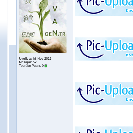
Üyelik tarihi: Nov 2012
Mesajlar: 52
Tecrübe Puanı:
0