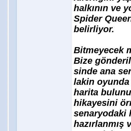
halkının ve 
Spider Queen 
belirliyor.
Bitmeyecek m
Bize gönderi
sinde ana s
lakin oyunda
harita bulun
hikayesini ör
senaryodaki ha
hazırlanmış v