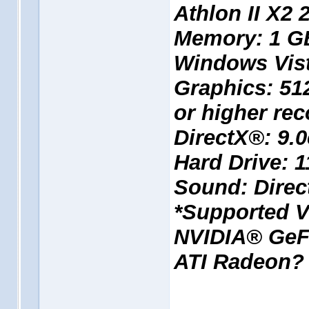
Athlon II X2
Memory: 1 G
Windows Vis
Graphics: 51
or higher re
DirectX®: 9.0
Hard Drive: 
Sound: Direc
*Supported V
NVIDIA® GeFo
ATI Radeon?