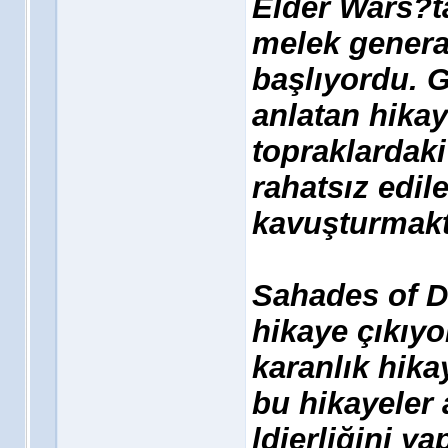
Elder Wars?ta
melek general
başlıyordu. G
anlatan hikay
topraklardaki
rahatsız edil
kavuşturmakt
Sahades of Da
hikaye çıkıy
karanlık hika
bu hikayeler
ldierliğini ya