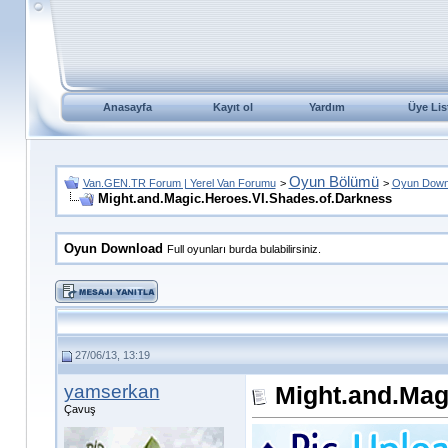
Anasayfa
Kayıt ol
Yardım
Üye Lis
Oyun Bölümü
Van.GEN.TR Forum | Yerel Van Forumu
>
>
Oyun Down
Might.and.Magic.Heroes.VI.Shades.of.Darkness
Oyun Download
Full oyunları burda bulabilirsiniz.
27/06/13, 13:19
yamserkan
Might.and.Mag
Çavuş