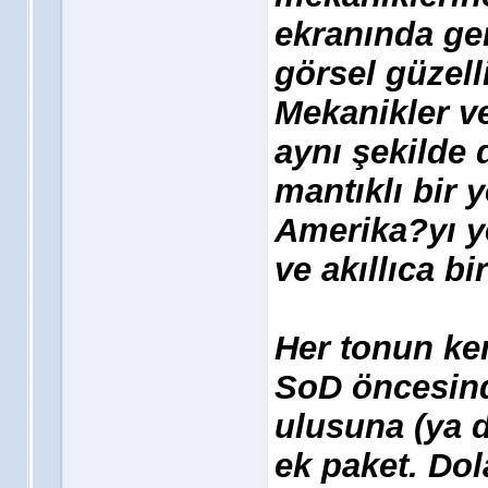
ekranında ge
görsel güzelli
Mekanikler v
aynı şekilde
mantıklı bir 
Amerika?yı y
ve akıllıca bir
Her tonun ken
SoD öncesinde
ulusuna (ya 
ek paket. Dola