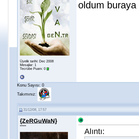
oldum buraya 
Üyelik tarihi: Dec 2008
Mesajlar: 1
Tecrübe Puanı:
0
Konu Sayısı: 0
Takımınız:
31/12/08, 17:57
{ZeRGuWaN}
*****
Alıntı: