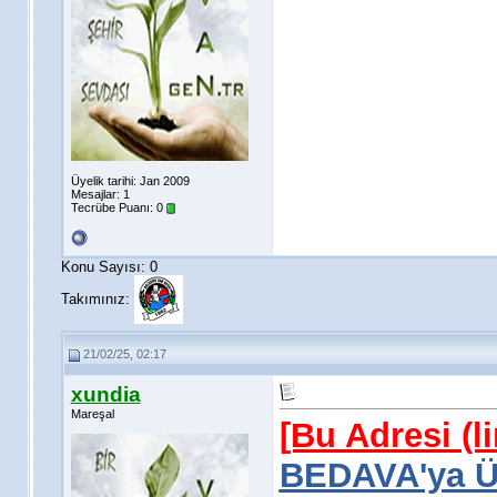
Üyelik tarihi: Jan 2009
Mesajlar: 1
Tecrübe Puanı:
0
Konu Sayısı: 0
Takımınız:
21/02/25, 02:17
xundia
Mareşal
[Bu Adresi (l
BEDAVA'ya Üy