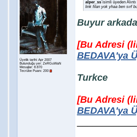
alper_ss
´isimli üyeden Alınt
link filan yok yhaa ben sırf 
Buyur arkada
[Bu Adresi (l
BEDAVA'ya Üy
Üyelik tarihi: Apr 2007
Bulunduğu yer: ZeRGuWaN
Mesajlar: 8.870
Tecrübe Puanı:
200
Turkce
[Bu Adresi (l
BEDAVA'ya Üy
___________