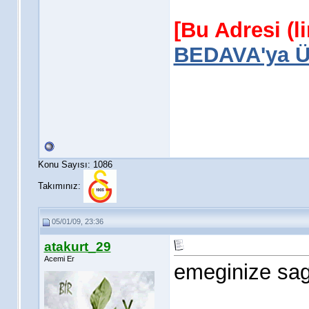
[Bu Adresi (l
BEDAVA'ya Üy
Konu Sayısı: 1086
Takımınız:
05/01/09, 23:36
atakurt_29
Acemi Er
emeginize sag