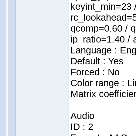
keyint_min=23 /
rc_lookahead=50
qcomp=0.60 / q
ip_ratio=1.40 /
Language : Eng
Default : Yes
Forced : No
Color range : L
Matrix coefficie
Audio
ID : 2