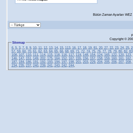
Bütün Zaman Ayarları WEZ +
P
Copyright © 2000
Sitemap
6
,
5
,
3
,
7
,
8
,
9
,
10
,
11
,
12
,
13
,
14
,
15
,
113
,
16
,
17
,
18
,
19
,
81
,
20
,
27
,
22
,
23
,
24
,
25
,
2
57
,
59
,
60
,
70
,
61
,
62
,
63
,
64
,
65
,
66
,
68
,
69
,
71
,
72
,
74
,
75
,
76
,
77
,
78
,
79
,
80
,
82
,
83
108
,
107
,
110
,
111
,
114
,
115
,
118
,
116
,
117
,
119
,
148
,
154
,
124
,
165
,
122
,
120
,
123
,
146
,
147
,
151
,
149
,
202
,
175
,
164
,
152
,
167
,
155
,
156
,
157
,
158
,
159
,
160
,
161
,
162
,
187
,
184
,
186
,
191
,
192
,
193
,
194
,
197
,
198
,
201
,
203
,
229
,
204
,
205
,
206
,
207
,
208
,
234
,
235
,
237
,
240
,
239
,
241
,
243
,
242
,
244
,