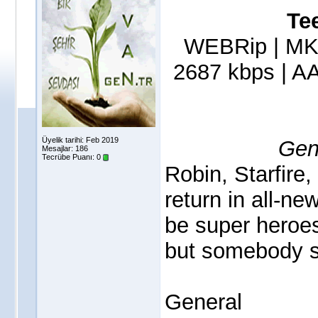
Te
WEBRip | MKV
2687 kbps | AA
Üyelik tarihi: Feb 2019
Gen
Mesajlar: 186
Tecrübe Puanı:
0
Robin, Starfire
return in all-n
be super heroes
but somebody st
General