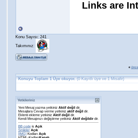
Links are I
Konu Sayısı: 241
Takımınız:
«
önce
Konuyu Toplam 1 Üye okuyor.
(0 Kayıtlı üye ve 1 Misafir)
Yetkileriniz
Yeni Mesaj yazma yetkiniz
Aktif değil
dir.
Mesajlara Cevap verme yetkiniz
aktif değil
dir.
Eklenti ekleme yetkiniz
Aktif değil
dir.
Kendi Mesajınızı değiştirme yetkiniz
Aktif değildir
dir.
BB code
is
Açık
Smileler
Açık
[IMG]
Kodları
Açık
HTML-Kodları
Kapalı