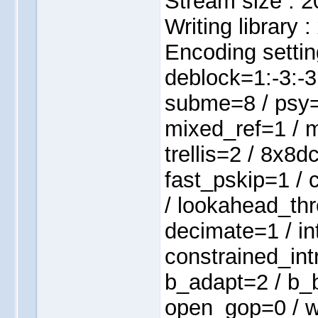
Stream size : 
Writing library
Encoding settin
deblock=1:-3:-3
subme=8 / psy=
mixed_ref=1 / 
trellis=2 / 8x8
fast_pskip=1 / 
/ lookahead_thr
decimate=1 / in
constrained_int
b_adapt=2 / b_b
open_gop=0 / w