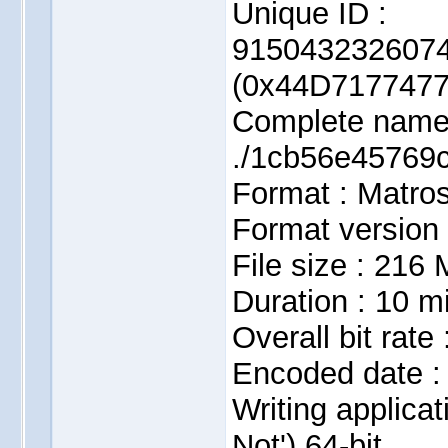
Unique ID :
915043232607
(0x44D717747
Complete name
./1cb56e45769
Format : Matro
Format version 
File size : 216 
Duration : 10 m
Overall bit rate
Encoded date :
Writing applicat
Not') 64-bit