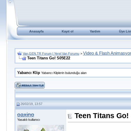
Anasayfa
Kayıt ol
Yardım
Üye Lis
Video & Flash Animasyo
Van.GEN.TR Forum | Yerel Van Forumu
>
Teen Titans Go! S05E22
Yabancı Klip
Yabancı Kliplerin bulunduğu alan
26/02/19, 13:57
oaxino
Teen Titans Go!
Yasaklı kullanıcı