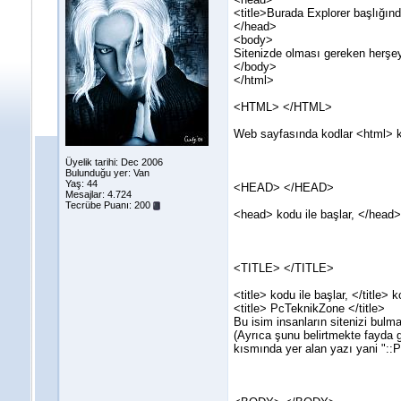
<title>Burada Explorer başlığınd
</head>
<body>
Sitenizde olması gereken herşey
</body>
</html>
<HTML> </HTML>
Web sayfasında kodlar <html> kod
Üyelik tarihi: Dec 2006
Bulunduğu yer: Van
Yaş: 44
<HEAD> </HEAD>
Mesajlar: 4.724
Tecrübe Puanı:
200
<head> kodu ile başlar, </head> k
<TITLE> </TITLE>
<title> kodu ile başlar, </title> k
<title> PcTeknikZone </title>
Bu isim insanların sitenizi bulma
(Ayrıca şunu belirtmekte fayda g
kısmında yer alan yazı yani "::