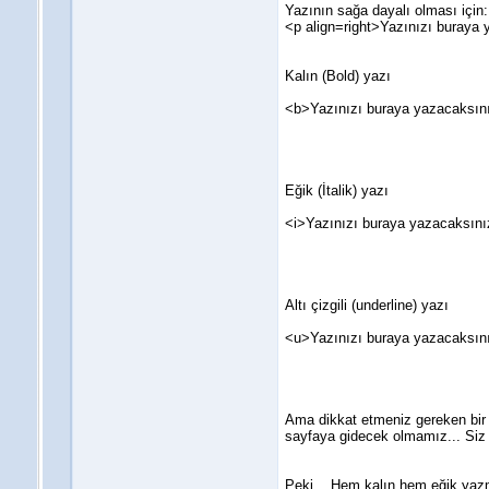
Yazının sağa dayalı olması için:
<p align=right>Yazınızı buraya
Kalın (Bold) yazı
<b>Yazınızı buraya yazacaksın
Eğik (İtalik) yazı
<i>Yazınızı buraya yazacaksını
Altı çizgili (underline) yazı
<u>Yazınızı buraya yazacaksın
Ama dikkat etmeniz gereken bir şe
sayfaya gidecek olmamız... Siz li
Peki... Hem kalın hem eğik yaz