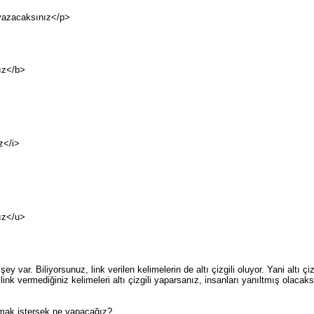
 yazacaksınız</p>
ız</b>
z</i>
ız</u>
y var. Biliyorsunuz, link verilen kelimelerin de altı çizgili oluyor. Yani altı 
nk vermediğiniz kelimeleri altı çizgili yaparsanız, insanları yanıltmış olacaksı
mak istersek ne yapacağız?