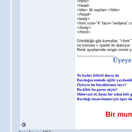
<html>
<head>
<title> ilk sayfam </title>
</head>
<body>
<font size=”4” face=”verdana” c
</body>
</html>
Görüldüğü gibi komutlar; “<font 
ve komuta = işareti ile atanıyor
Renk ayarlarında rengin ismini y
__________________
Üyeye
Ne kadar kibirli dursa da
Bardağın önünde eğilir çaydanlı
Öyleyse bu büyüklenme niye?
Bu kibir bu gurur niçin?
Mütevazi ol, hatta bir adım bile
Bardağı insan bunun için öper 
Bir mum