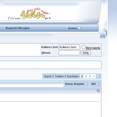
Bugünki Mesajlar
Arama
Kullanıcı ismi
Beni hatırla
Şifreniz
Sayfa 1 Toplam 3 Sayfadan
1
2
3
>
Konu Araçları
Stil
#
1