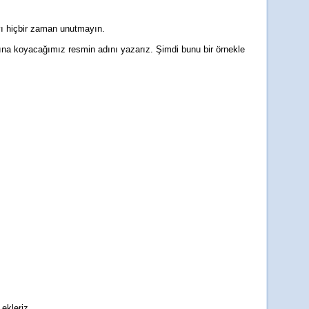
yı hiçbir zaman unutmayın.
asına koyacağımız resmin adını yazarız. Şimdi bunu bir örnekle
ekleriz.