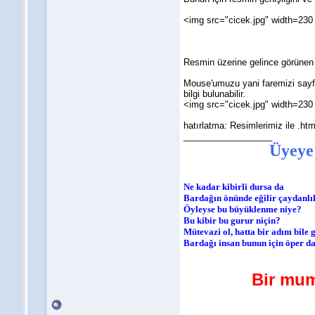
<img src="cicek.jpg" width=230
Resmin üzerine gelince görünen
Mouse'umuzu yani faremizi sayfa
bilgi bulunabilir.
<img src="cicek.jpg" width=230 
hatırlatma: Resimlerimiz ile .h
__________________
Üyeye
Ne kadar kibirli dursa da
Bardağın önünde eğilir çaydanlı
Öyleyse bu büyüklenme niye?
Bu kibir bu gurur niçin?
Mütevazi ol, hatta bir adım bile
Bardağı insan bunun için öper 
Bir mum