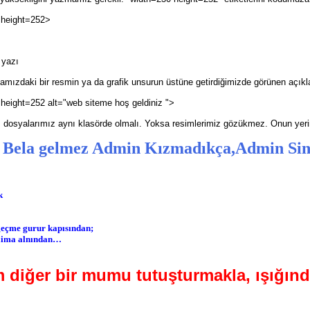
 height=252>
 yazı
mızdaki bir resmin ya da grafik unsurun üstüne getirdiğimizde görünen açıkl
height=252 alt="web siteme hoş geldiniz ">
tm dosyalarımız aynı klasörde olmalı. Yoksa resimlerimiz gözükmez. Onun yerin
 Bela gelmez Admin Kızmadıkça,Admin Si
k
 geçme gurur kapısından;
daima alnından…
 diğer bir mumu tutuşturmakla,
ışığın