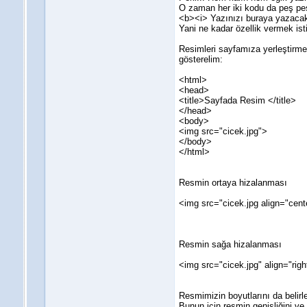
O zaman her iki kodu da peş pe
<b><i> Yazınızı buraya yazaca
Yani ne kadar özellik vermek is
Resimleri sayfamıza yerleştirmey
gösterelim:
<html>
<head>
<title>Sayfada Resim </title>
</head>
<body>
<img src="cicek.jpg">
</body>
</html>
Resmin ortaya hizalanması
<img src="cicek.jpg align="cent
Resmin sağa hizalanması
<img src="cicek.jpg" align="righ
Resmimizin boyutlarını da belirle
Bunun için resmin genişliğini ve