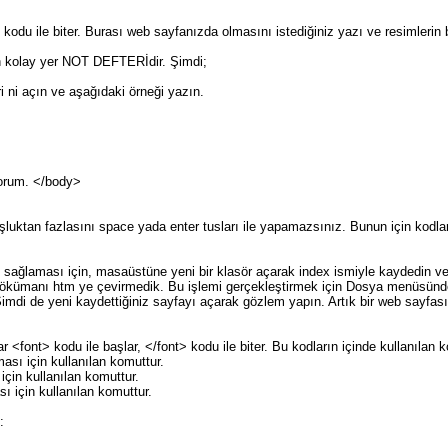
kodu ile biter. Burası web sayfanızda olmasını istediğiniz yazı ve resimlerin
n kolay yer NOT DEFTERİdir. Şimdi;
 ni açın ve aşağıdaki örneği yazın.
orum. </body>
şluktan fazlasını space yada enter tusları ile yapamazsınız. Bunun için kodlar 
sağlaması için, masaüstüne yeni bir klasör açarak index ismiyle kaydedin ve 
ökümanı htm ye çevirmedik. Bu işlemi gerçekleştirmek için Dosya menüsünden
Şimdi de yeni kaydettiğiniz sayfayı açarak gözlem yapın. Artık bir web sayfa
r <font> kodu ile başlar, </font> kodu ile biter. Bu kodların içinde kullanılan k
ası için kullanılan komuttur.
için kullanılan komuttur.
 için kullanılan komuttur.
: