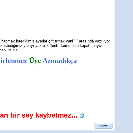
apmak istediğimiz ayarlar çift tırnak yani “ “ arasında yazılıyor
ak istediğimiz yazıyı yazıp, </font> komutu ile kapatmalıyız.
bilirsiniz.
nirlenmez
Üye
Azmadıkça
dan bir şey kaybetmez...