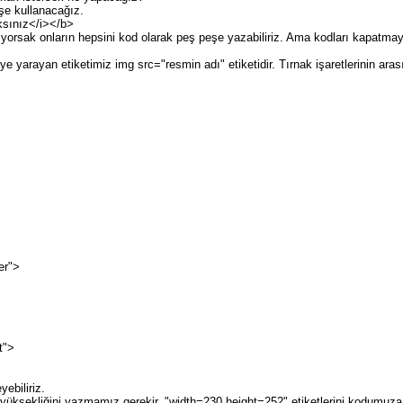
şe kullanacağız.
ksınız</i></b>
tiyorsak onların hepsini kod olarak peş peşe yazabiliriz. Ama kodları kapatma
e yarayan etiketimiz img src="resmin adı" etiketidir. Tırnak işaretlerinin ar
er">
t">
yebiliriz.
 yüksekliğini yazmamız gerekir. "width=230 height=252" etiketlerini kodumuza 