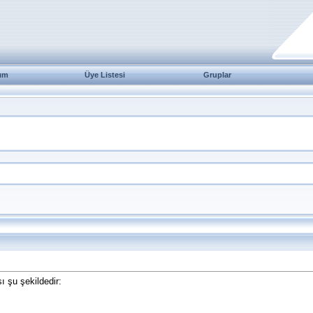
ım
Üye Listesi
Gruplar
 şu şekildedir: