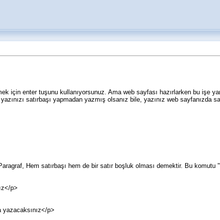
ek için enter tuşunu kullanıyorsunuz. Ama web sayfası hazırlarken bu işe yara
yazınızı satırbaşı yapmadan yazmış olsanız bile, yazınız web sayfanızda satı
 Paragraf, Hem satırbaşı hem de bir satır boşluk olması demektir. Bu komutu "/"
ız</p>
a yazacaksınız</p>