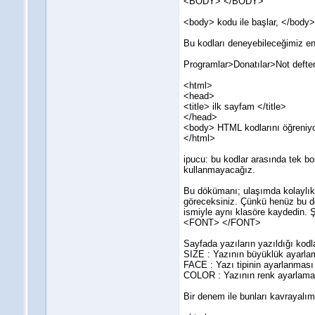
<BODY> </BODY>
<body> kodu ile başlar, </body> 
Bu kodları deneyebileceğimiz e
Programlar>Donatılar>Not defteri
<html>
<head>
<title> ilk sayfam </title>
</head>
<body> HTML kodlarını öğreniy
</html>
ipucu: bu kodlar arasında tek bo
kullanmayacağız.
Bu dökümanı; ulaşımda kolaylık 
göreceksiniz. Çünkü henüz bu d
ismiyle aynı klasöre kaydedin. 
<FONT> </FONT>
Sayfada yazıların yazıldığı kodla
SIZE : Yazının büyüklük ayarlam
FACE : Yazı tipinin ayarlanması 
COLOR : Yazının renk ayarlaması
Bir denem ile bunları kavrayalım