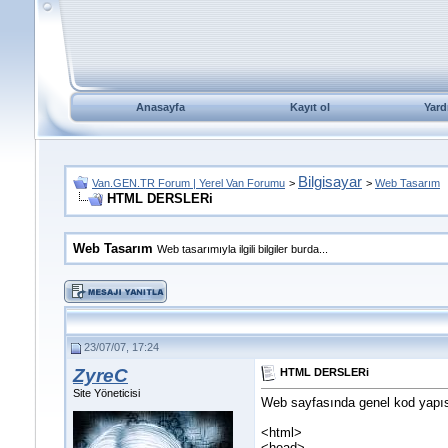
Anasayfa
Kayıt ol
Yard
Bilgisayar
Van.GEN.TR Forum | Yerel Van Forumu
>
>
Web Tasarım
HTML DERSLERi
Web Tasarım
Web tasarımıyla ilgili bilgiler burda...
23/07/07, 17:24
ZyreC
HTML DERSLERi
Site Yöneticisi
Web sayfasında genel kod yapısı
<html>
<head>