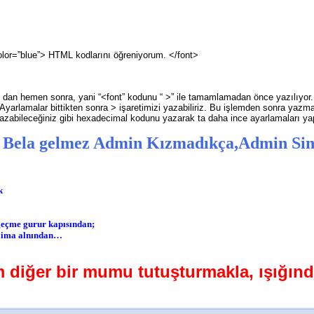
olor=”blue”> HTML kodlarını öğreniyorum. </font>
“ dan hemen sonra, yani “<font” kodunu “ >” ile tamamlamadan önce yazılıyor. Y
. Ayarlamalar bittikten sonra > işaretimizi yazabiliriz. Bu işlemden sonra yazm
azabileceğiniz gibi hexadecimal kodunu yazarak ta daha ince ayarlamaları yapa
 Bela gelmez Admin Kızmadıkça,Admin Si
k
 geçme gurur kapısından;
daima alnından…
 diğer bir mumu tutuşturmakla,
ışığın