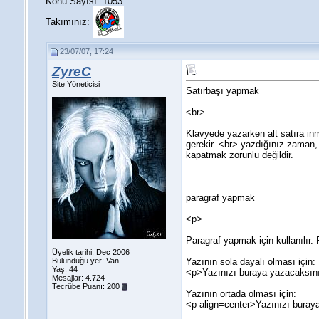
Konu Sayısı: 1053
Takımınız:
23/07/07, 17:24
ZyreC
Site Yöneticisi
Satırbaşı yapmak
<br>
Klavyede yazarken alt satıra inm
gerekir. <br> yazdığınız zaman, 
kapatmak zorunlu değildir.
paragraf yapmak
<p>
Paragraf yapmak için kullanılır.
Üyelik tarihi: Dec 2006
Bulunduğu yer: Van
Yazının sola dayalı olması için:
Yaş: 44
<p>Yazınızı buraya yazacaksın
Mesajlar: 4.724
Tecrübe Puanı:
200
Yazının ortada olması için:
<p align=center>Yazınızı buray