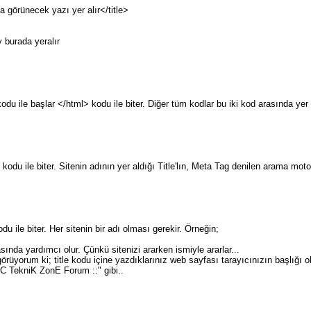
a görünecek yazı yer alır</title>
 burada yeralır
u ile başlar </html> kodu ile biter. Diğer tüm kodlar bu iki kod arasında yer a
odu ile biter. Sitenin adının yer aldığı Title'lın, Meta Tag denilen arama moto
odu ile biter. Her sitenin bir adı olması gerekir. Örneğin;
sında yardımcı olur. Çünkü sitenizi ararken ismiyle ararlar...
örüyorum ki; title kodu içine yazdıklarınız web sayfası tarayıcınızın başlığı o
PC TekniK ZonE Forum ::" gibi..