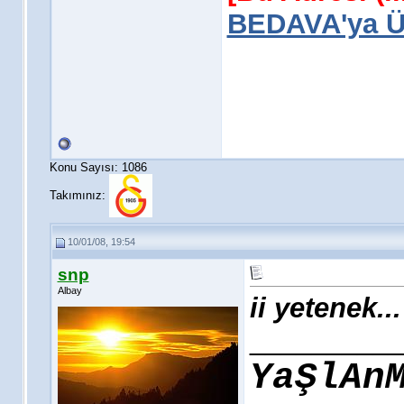
BEDAVA'ya Üy
Konu Sayısı: 1086
Takımınız:
10/01/08, 19:54
snp
Albay
ii yetenek...
__________
YaŞlAn