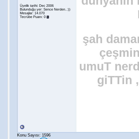
dünyanın n
Üyelik tarihi: Dec 2006
Bulunduğu yer: Sence Nerden..:))
Mesajlar: 14.070
Tecrübe Puanı:
0
şah damar
çeşmin
umuT nerde
giTTin 
Konu Sayısı: 1596