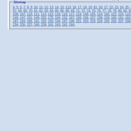
Sitemap
6
,
5
,
3
,
7
,
8
,
9
,
10
,
11
,
12
,
13
,
14
,
15
,
113
,
16
,
17
,
18
,
19
,
81
,
20
,
27
,
22
,
23
,
24
,
25
,
57
,
59
,
60
,
70
,
61
,
62
,
63
,
64
,
65
,
66
,
68
,
69
,
71
,
72
,
74
,
75
,
76
,
77
,
78
,
79
,
80
,
82
,
8
108
,
107
,
110
,
111
,
114
,
115
,
118
,
116
,
117
,
119
,
148
,
154
,
124
,
165
,
122
,
120
,
123
146
,
147
,
151
,
149
,
202
,
175
,
164
,
152
,
167
,
155
,
156
,
157
,
158
,
159
,
160
,
161
,
162
187
,
184
,
186
,
191
,
192
,
193
,
194
,
197
,
198
,
201
,
203
,
229
,
204
,
205
,
206
,
207
,
208
234
,
235
,
237
,
240
,
239
,
241
,
243
,
242
,
244
,