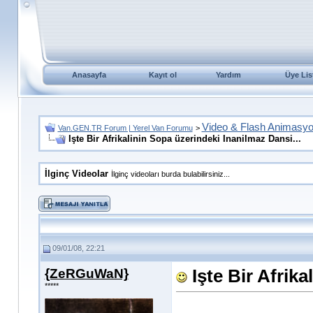
Anasayfa
Kayıt ol
Yardım
Üye Lis
Video & Flash Animasy
Van.GEN.TR Forum | Yerel Van Forumu
>
Işte Bir Afrikalinin Sopa üzerindeki Inanilmaz Dansi...
İlginç Videolar
İlginç videoları burda bulabilirsiniz...
09/01/08, 22:21
{ZeRGuWaN}
Işte Bir Afrik
*****