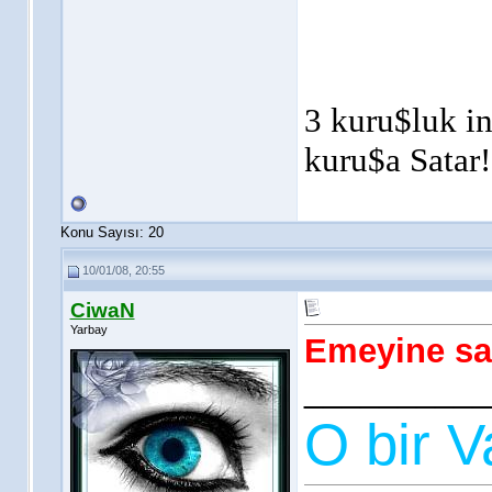
3 kuru$luk in
kuru$a Satar!
Konu Sayısı: 20
10/01/08, 20:55
CiwaN
Yarbay
Emeyine sağ
__________
O bir 