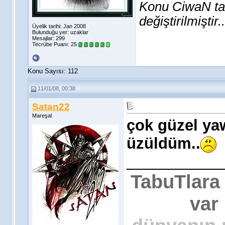
Konu CiwaN ta
değiştirilmiştir..
Üyelik tarihi: Jan 2008
Bulunduğu yer: uzaklar
Mesajlar: 299
Tecrübe Puanı:
25
Konu Sayısı: 112
11/01/08, 00:38
Satan22
Mareşal
çok güzel yaw
üzüldüm..
___________
TabuTlara
var 