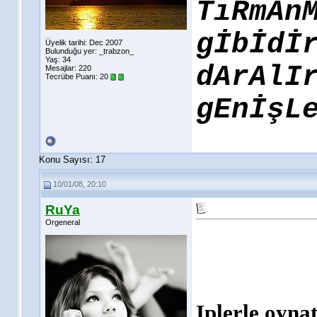
TıRmAn
gİbİdİ
Üyelik tarihi: Dec 2007
Bulunduğu yer: _trabzon_
Yaş: 34
dArAlI
Mesajlar: 220
Tecrübe Puanı:
20
gEnİşL
Konu Sayısı: 17
10/01/08, 20:10
RuYa
Orgeneral
Iplerle oyna