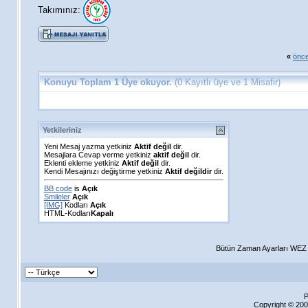
Takımınız:
«
önce
Konuyu Toplam 1 Üye okuyor.
(0 Kayıtlı üye ve 1 Misafir)
Yetkileriniz
Yeni Mesaj yazma yetkiniz
Aktif değil
dir.
Mesajlara Cevap verme yetkiniz
aktif değil
dir.
Eklenti ekleme yetkiniz
Aktif değil
dir.
Kendi Mesajınızı değiştirme yetkiniz
Aktif değildir
dir.
BB code
is
Açık
Smileler
Açık
[IMG]
Kodları
Açık
HTML-Kodları
Kapalı
Bütün Zaman Ayarları WEZ +
P
Copyright © 200