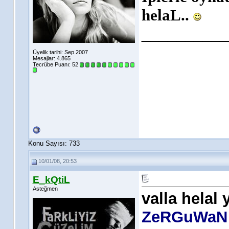
helaL..
__________
Üyelik tarihi: Sep 2007
Mesajlar: 4.865
Tecrübe Puanı:
52
Konu Sayısı: 733
10/01/08, 20:53
E_kQtiL
Asteğmen
valla helal
ZeRGuWaN p