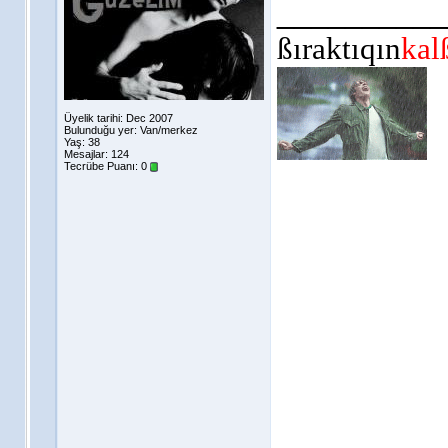
__________
ßıraktıqın
kal
Üyelik tarihi: Dec 2007
Bulunduğu yer: Van/merkez
Yaş: 38
Mesajlar: 124
Tecrübe Puanı:
0