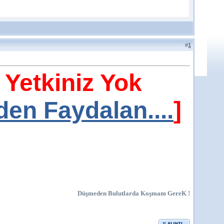
#
1
 Yetkiniz Yok
en Faydalan....
]
Düşmeden Bulutlarda Koşmam GereK !