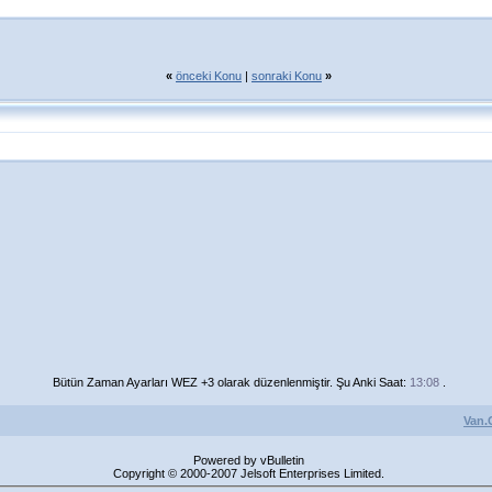
«
önceki Konu
|
sonraki Konu
»
Bütün Zaman Ayarları WEZ +3 olarak düzenlenmiştir. Şu Anki Saat:
13:08
.
Van.
Powered by vBulletin
Copyright © 2000-2007 Jelsoft Enterprises Limited.