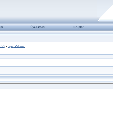
ım
Üye Listesi
Gruplar
yon
>
İlginç Videolar