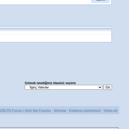
Gitmek istediğiniz klasörü seçiniz
GEN.TR Forum | Yerel Van Forumu
-
Sitemap
-
Kullanım sözleşmesi
-
Yukarı git