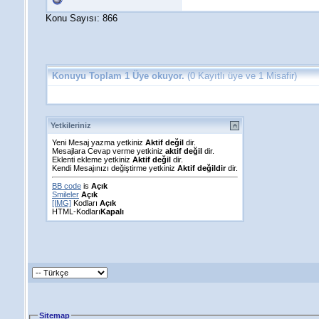
Konu Sayısı: 866
Konuyu Toplam 1 Üye okuyor.
(0 Kayıtlı üye ve 1 Misafir)
Yetkileriniz
Yeni Mesaj yazma yetkiniz
Aktif değil
dir.
Mesajlara Cevap verme yetkiniz
aktif değil
dir.
Eklenti ekleme yetkiniz
Aktif değil
dir.
Kendi Mesajınızı değiştirme yetkiniz
Aktif değildir
dir.
BB code
is
Açık
Smileler
Açık
[IMG]
Kodları
Açık
HTML-Kodları
Kapalı
Sitemap