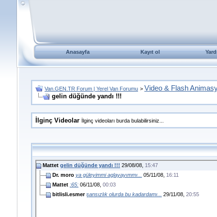
Anasayfa
Kayıt ol
Yard
Video & Flash Animas
Van.GEN.TR Forum | Yerel Van Forumu
>
gelin düğünde yandı !!!
İlginç Videolar
İlginç videoları burda bulabilirsiniz...
Mattet
gelin düğünde yandı !!!
29/08/08,
15:47
Dr. moro
ya güleyimmi aglayayımmı...
05/11/08,
16:11
Mattet
:65:
06/11/08,
00:03
bitlisli.esmer
şansızlık olurda bu kadardamı...
29/11/08,
20:55