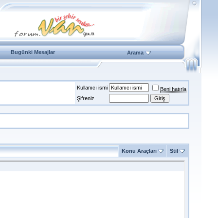
Bugünki Mesajlar
Arama
Kullanıcı ismi
Beni hatırla
Şifreniz
Konu Araçları
Stil