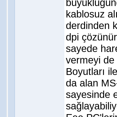
büyüklüğün
kablosuz al
derdinden k
dpi çözünür
sayede hare
vermeyi de 
Boyutları i
da alan MS-
sayesinde e
sağlayabili