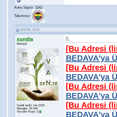
Konu Sayısı: 1142
Takımınız:
10/02/25, 13:15
xundia
Mareşal
[Bu Adresi (l
BEDAVA'ya Üy
[Bu Adresi (l
BEDAVA'ya Üy
[Bu Adresi (l
BEDAVA'ya Üy
[Bu Adresi (l
Üyelik tarihi: Jan 2025
Mesajlar: 39.349
Tecrübe Puanı:
0
BEDAVA'ya Üy