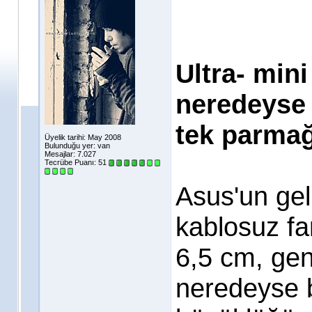
Ultra- mini
neredeyse 
tek parmağ
Üyelik tarihi: May 2008
Bulunduğu yer: van
Mesajlar: 7.027
Tecrübe Puanı:
51
Asus'un geli
kablosuz fa
6,5 cm, geni
neredeyse b