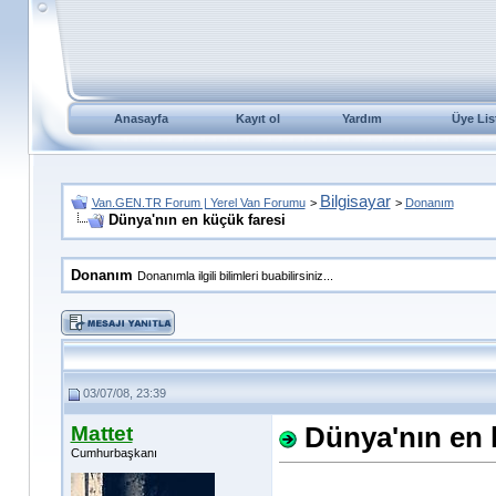
Anasayfa
Kayıt ol
Yardım
Üye Lis
Bilgisayar
Van.GEN.TR Forum | Yerel Van Forumu
>
>
Donanım
Dünya'nın en küçük faresi
Donanım
Donanımla ilgili bilimleri buabilirsiniz...
03/07/08, 23:39
Mattet
Dünya'nın en 
Cumhurbaşkanı