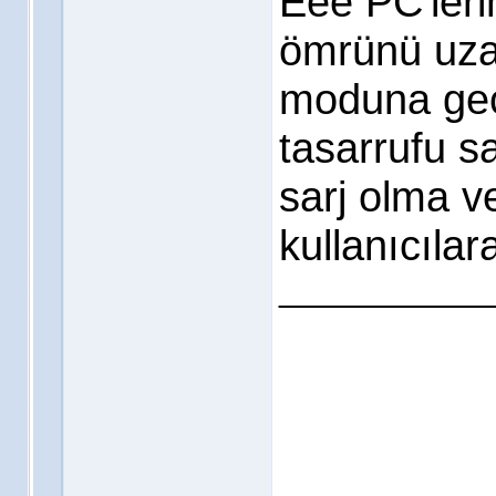
Eee PC'lerin
ömrünü uza
moduna geç
tasarrufu s
sarj olma ve
kullanıcılar
___________