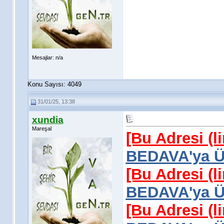
Mesajlar: n/a
Konu Sayısı: 4049
31/01/25, 13:38
xundia
Mareşal
[Bu Adresi (l
BEDAVA'ya Üy
[Bu Adresi (l
BEDAVA'ya Üy
[Bu Adresi (l