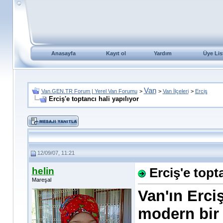
Anasayfa
Kayıt ol
Yardım
Üye Lis
Van
Van.GEN.TR Forum | Yerel Van Forumu
>
>
Van İlçeleri
>
Erciş
Erciş'e toptancı hali yapılıyor
12/09/07, 11:21
helin
Erciş'e topta
Mareşal
Van'ın Erci
modern bir 