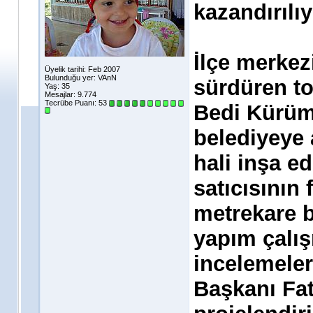
kazandırılı
İlçe merkez
Üyelik tarihi: Feb 2007
Bulunduğu yer: VAnN
sürdüren to
Yaş: 35
Mesajlar: 9.774
Tecrübe Puanı:
53
Bedi Kürüm
belediyeye 
hali inşa e
satıcısının 
metrekare b
yapım çalı
incelemeler
Başkanı Fat