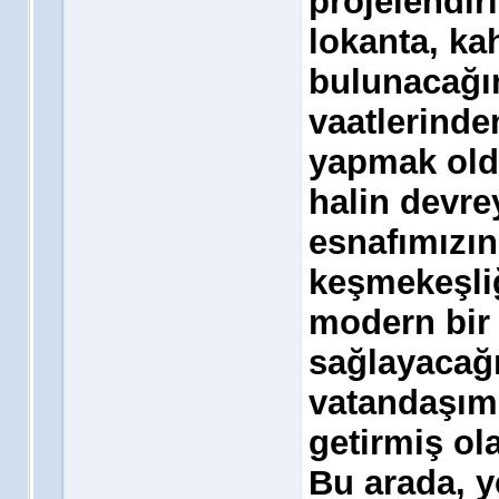
projelendiri
lokanta, ka
bulunacağın
vaatlerinde
yapmak oldu
halin devre
esnafımızın
keşmekeşliğ
modern bir 
sağlayacağı
vatandaşımı
getirmiş ol
Bu arada, y