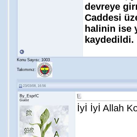
devreye gir
Caddesi üz
halinin ise
kaydedildi.
Konu Sayısı: 1003
Takımınız:
23/03/08, 16:56
By_Espr!C
Guest
İyİ İyİ Allah K