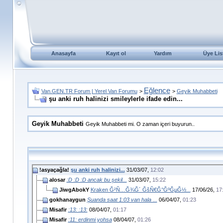
Anasayfa
Kayıt ol
Yardım
Üye Lis
Eğlence
Van.GEN.TR Forum | Yerel Van Forumu
>
>
Geyik Muhabbeti
şu anki ruh halinizi smileylerle ifade edin...
Geyik Muhabbeti
Geyik Muhabbeti mi. O zaman içeri buyurun..
!asyaçağla!
şu anki ruh halinizi...
31/03/07,
12:02
alosar
:D :D :D ancak bu şekil...
31/03/07,
15:22
JiwgAbokY
Kraken Ğ²Ñ…Ğ¾Ğ´ ĞšÑ€Ğ°ĞºĞµĞ½...
17/06/26,
17
gokhanaygun
Şuanda saat 1:03 van hala ...
06/04/07,
01:23
Misafir
:13: :13:
08/04/07,
01:17
Misafir
:11: erdinmi yohsa
08/04/07,
01:26