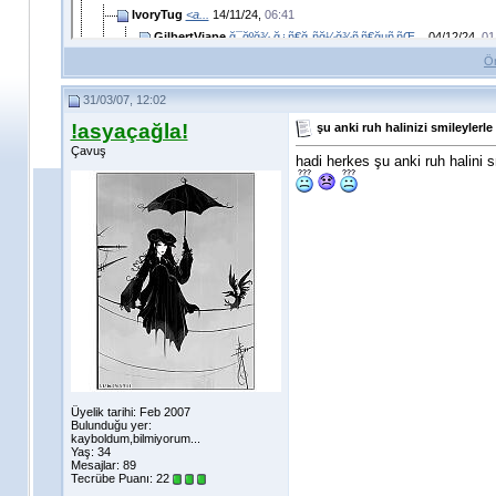
IvoryTug
<a...
14/11/24,
06:41
GilbertViape
ğ¯ğºğ¾ ğ¿ñ€ğ¸ñğ¼ğ¾ñ‚ñ€ğµñ‚ñŒ...
04/12/24,
01
GilbertViape
ğšğ°ğº ğ²ñ‹ğ±ñ€ğ°ñ‚ñŒ...
04/12/24,
02:29
Ö
SteveCoire
Ğ±Ğ°Ğ»ÑÑĞ¸Ğ½Ñ‹ Ğ´Ğ»Ñ...
03/12/24,
03:26
31/03/07, 12:02
GilbertViape
ğšğ°ğº ğ¿ñ€ğ¸ñğ¼ğ¾ñ‚ñ€ğµñ‚ñŒ...
04/12/24,
01:
GilbertViape
ğ¯ğºğ¾ ğ²ñ‹ğ±ñ€ğ°ñ‚ñŒ...
04/12/24,
01:46
!asyaçağla!
şu anki ruh halinizi smileylerle 
GilbertViape
ğ¯ğºğ¾ ğ²ñ‹ğ±ñ€ğ°ñ‚ñŒ...
04/12/24,
02:1
Çavuş
hadi herkes şu anki ruh halini sm
GilbertViape
ğ¯ğºğ¾ ğ²ñ‹ğ±ñ€ğ°ñ‚ñŒ...
04/12/24,
02:12
Diğer Mesajları takip et...
GilbertViape
ğ¯ğºğ¾ ñğ´ğµğ»ğ°ñ‚ñŒ...
04/12/24,
01:33
GilbertViape
ğ¯ğºğ¾ ğ²ñ‹ğ±ñ€ğ°ñ‚ñŒ...
04/12/24,
01:40
Diğer Mesajları takip et...
GilbertViape
ğšğ°ğº ğ¿ñ€ğ¸ñğ¼ğ¾ñ‚ñ€ğµñ‚ñŒ...
04/12
GilbertViape
ğšğ°ğº ğ¿ğ¾ğ´ğ¾ğ±ñ€ğ°ñ‚ñŒ...
04/12/24,
01:46
GilbertViape
ğ¯ğºğ¾ ğ²ñ‹ğ±ñ€ğ°ñ‚ñŒ...
04/12/24,
02:13
GilbertViape
ğšğ°ğº ğ²ñ‹ğ±ñ€ğ°ñ‚ñŒ...
04/12/24,
02:35
Diğer Mesajları takip et...
Diğer Mesajları takip et...
Üyelik tarihi: Feb 2007
Diğer Mesajları takip et...
Bulunduğu yer:
AlbertskynC
Ğ¨Ğ°Ğ±Ğ»Ğ¾Ğ½Ğ¸ÑƒĞ¼...
06/12/24,
kayboldum,bilmiyorum...
Yaş: 34
AlbertskynC
Ğ¨Ğ°Ğ±Ğ»Ğ¾Ğ½Ğ¸ÑƒĞ¼...
06/12/24,
Mesajlar: 89
Tecrübe Puanı:
22
AlbertskynC
Ğ¨Ğ°Ğ±Ğ»Ğ¾Ğ½Ğ¸ÑƒĞ¼...
06/12/24,