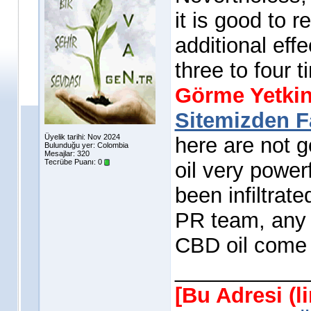
it is good to 
additional eff
three to four 
Görme Yetki
Sitemizden Fa
Üyelik tarihi: Nov 2024
here are not 
Bulunduğu yer: Colombia
Mesajlar: 320
Tecrübe Puanı:
0
oil very power
been infiltrat
PR team, any 
CBD oil come
___________
[Bu Adresi (l