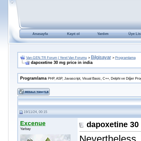
Anasayfa
Kayıt ol
Yardım
Üye Lis
Bilgisayar
Van.GEN.TR Forum | Yerel Van Forumu
>
>
Programlama
dapoxetine 30 mg price in india
Programlama
PHP, ASP, Javascript, Visual Basic, C++, Delphi ve Diğer Pro
19/11/24, 00:15
Excenue
dapoxetine 30 
Yarbay
Nevertheless,