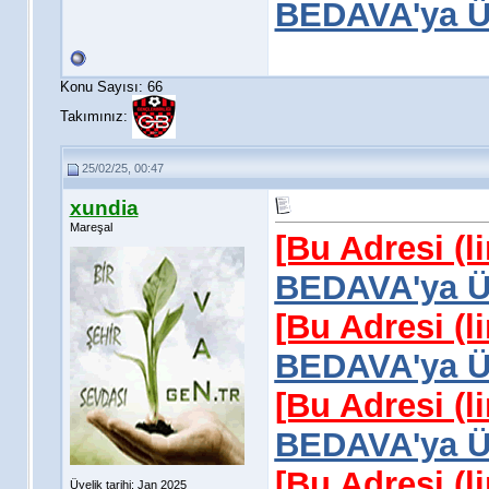
BEDAVA'ya Üy
Konu Sayısı: 66
Takımınız:
25/02/25, 00:47
xundia
Mareşal
[Bu Adresi (l
BEDAVA'ya Üy
[Bu Adresi (l
BEDAVA'ya Üy
[Bu Adresi (l
BEDAVA'ya Üy
[Bu Adresi (l
Üyelik tarihi: Jan 2025