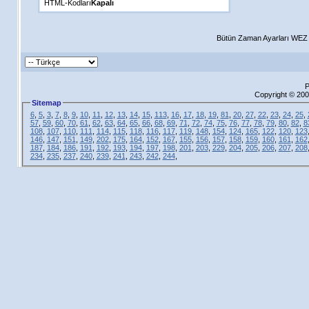
HTML-Kodları
Kapalı
Bütün Zaman Ayarları WEZ +
P
Copyright © 200
Sitemap
6
,
5
,
3
,
7
,
8
,
9
,
10
,
11
,
12
,
13
,
14
,
15
,
113
,
16
,
17
,
18
,
19
,
81
,
20
,
27
,
22
,
23
,
24
,
25
,
57
,
59
,
60
,
70
,
61
,
62
,
63
,
64
,
65
,
66
,
68
,
69
,
71
,
72
,
74
,
75
,
76
,
77
,
78
,
79
,
80
,
82
,
8
108
,
107
,
110
,
111
,
114
,
115
,
118
,
116
,
117
,
119
,
148
,
154
,
124
,
165
,
122
,
120
,
123
146
,
147
,
151
,
149
,
202
,
175
,
164
,
152
,
167
,
155
,
156
,
157
,
158
,
159
,
160
,
161
,
162
187
,
184
,
186
,
191
,
192
,
193
,
194
,
197
,
198
,
201
,
203
,
229
,
204
,
205
,
206
,
207
,
208
234
,
235
,
237
,
240
,
239
,
241
,
243
,
242
,
244
,