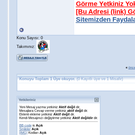
Görme Yetkiniz Yo
[Bu Adresi (link) 
Sitemizden Faydala
Konu Sayısı: 0
Takımınız:
«
önce
Konuyu Toplam 1 Üye okuyor.
(0 Kayıtlı üye ve 1 Misafir)
Yetkileriniz
Yeni Mesaj yazma yetkiniz
Aktif değil
dir.
Mesajlara Cevap verme yetkiniz
aktif değil
dir.
Eklenti ekleme yetkiniz
Aktif değil
dir.
Kendi Mesajınızı değiştirme yetkiniz
Aktif değildir
dir.
BB code
is
Açık
Smileler
Açık
[IMG]
Kodları
Açık