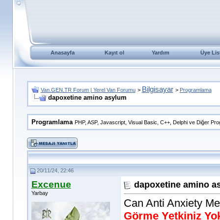
Anasayfa
Kayıt ol
Yardım
Üye Lis
Bilgisayar
Van.GEN.TR Forum | Yerel Van Forumu
>
>
Programlama
dapoxetine amino asylum
Programlama
PHP, ASP, Javascript, Visual Basic, C++, Delphi ve Diğer Pro
20/11/24, 22:46
Excenue
dapoxetine amino a
Yarbay
Can Anti Anxiety M
Görme Yetkiniz Yo