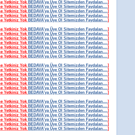
me Yetkiniz Yok
BEDAVA'ya Üye Ol Sitemizden Faydalan....
]
me Yetkiniz Yok
BEDAVA'ya Üye Ol Sitemizden Faydalan....
]
me Yetkiniz Yok
BEDAVA'ya Üye Ol Sitemizden Faydalan....
]
me Yetkiniz Yok
BEDAVA'ya Üye Ol Sitemizden Faydalan....
]
me Yetkiniz Yok
BEDAVA'ya Üye Ol Sitemizden Faydalan....
]
me Yetkiniz Yok
BEDAVA'ya Üye Ol Sitemizden Faydalan....
]
me Yetkiniz Yok
BEDAVA'ya Üye Ol Sitemizden Faydalan....
]
me Yetkiniz Yok
BEDAVA'ya Üye Ol Sitemizden Faydalan....
]
me Yetkiniz Yok
BEDAVA'ya Üye Ol Sitemizden Faydalan....
]
me Yetkiniz Yok
BEDAVA'ya Üye Ol Sitemizden Faydalan....
]
me Yetkiniz Yok
BEDAVA'ya Üye Ol Sitemizden Faydalan....
]
me Yetkiniz Yok
BEDAVA'ya Üye Ol Sitemizden Faydalan....
]
me Yetkiniz Yok
BEDAVA'ya Üye Ol Sitemizden Faydalan....
]
me Yetkiniz Yok
BEDAVA'ya Üye Ol Sitemizden Faydalan....
]
me Yetkiniz Yok
BEDAVA'ya Üye Ol Sitemizden Faydalan....
]
me Yetkiniz Yok
BEDAVA'ya Üye Ol Sitemizden Faydalan....
]
me Yetkiniz Yok
BEDAVA'ya Üye Ol Sitemizden Faydalan....
]
me Yetkiniz Yok
BEDAVA'ya Üye Ol Sitemizden Faydalan....
]
me Yetkiniz Yok
BEDAVA'ya Üye Ol Sitemizden Faydalan....
]
me Yetkiniz Yok
BEDAVA'ya Üye Ol Sitemizden Faydalan....
]
me Yetkiniz Yok
BEDAVA'ya Üye Ol Sitemizden Faydalan....
]
me Yetkiniz Yok
BEDAVA'ya Üye Ol Sitemizden Faydalan....
]
me Yetkiniz Yok
BEDAVA'ya Üye Ol Sitemizden Faydalan....
]
me Yetkiniz Yok
BEDAVA'ya Üye Ol Sitemizden Faydalan....
]
me Yetkiniz Yok
BEDAVA'ya Üye Ol Sitemizden Faydalan....
]
me Yetkiniz Yok
BEDAVA'ya Üye Ol Sitemizden Faydalan....
]