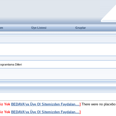
ım
Üye Listesi
Gruplar
rogramlama Dilleri
niz Yok
BEDAVA'ya Üye Ol Sitemizden Faydalan....
]
There were no placebo 
niz Yok
BEDAVA'ya Üye Ol Sitemizden Faydalan....
]