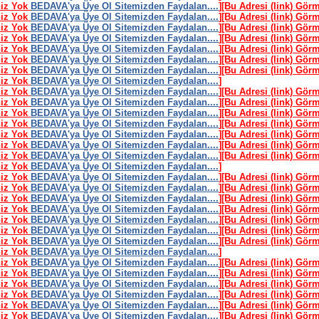
niz Yok
BEDAVA'ya Üye Ol Sitemizden Faydalan....
]
[Bu Adresi (link) Gör
niz Yok
BEDAVA'ya Üye Ol Sitemizden Faydalan....
]
[Bu Adresi (link) Gör
niz Yok
BEDAVA'ya Üye Ol Sitemizden Faydalan....
]
[Bu Adresi (link) Gör
niz Yok
BEDAVA'ya Üye Ol Sitemizden Faydalan....
]
[Bu Adresi (link) Gör
niz Yok
BEDAVA'ya Üye Ol Sitemizden Faydalan....
]
[Bu Adresi (link) Gör
niz Yok
BEDAVA'ya Üye Ol Sitemizden Faydalan....
]
[Bu Adresi (link) Gör
niz Yok
BEDAVA'ya Üye Ol Sitemizden Faydalan....
]
[Bu Adresi (link) Gör
niz Yok
BEDAVA'ya Üye Ol Sitemizden Faydalan....
]
niz Yok
BEDAVA'ya Üye Ol Sitemizden Faydalan....
]
[Bu Adresi (link) Gör
niz Yok
BEDAVA'ya Üye Ol Sitemizden Faydalan....
]
[Bu Adresi (link) Gör
niz Yok
BEDAVA'ya Üye Ol Sitemizden Faydalan....
]
[Bu Adresi (link) Gör
niz Yok
BEDAVA'ya Üye Ol Sitemizden Faydalan....
]
[Bu Adresi (link) Gör
niz Yok
BEDAVA'ya Üye Ol Sitemizden Faydalan....
]
[Bu Adresi (link) Gör
niz Yok
BEDAVA'ya Üye Ol Sitemizden Faydalan....
]
[Bu Adresi (link) Gör
niz Yok
BEDAVA'ya Üye Ol Sitemizden Faydalan....
]
[Bu Adresi (link) Gör
niz Yok
BEDAVA'ya Üye Ol Sitemizden Faydalan....
]
niz Yok
BEDAVA'ya Üye Ol Sitemizden Faydalan....
]
[Bu Adresi (link) Gör
niz Yok
BEDAVA'ya Üye Ol Sitemizden Faydalan....
]
[Bu Adresi (link) Gör
niz Yok
BEDAVA'ya Üye Ol Sitemizden Faydalan....
]
[Bu Adresi (link) Gör
niz Yok
BEDAVA'ya Üye Ol Sitemizden Faydalan....
]
[Bu Adresi (link) Gör
niz Yok
BEDAVA'ya Üye Ol Sitemizden Faydalan....
]
[Bu Adresi (link) Gör
niz Yok
BEDAVA'ya Üye Ol Sitemizden Faydalan....
]
[Bu Adresi (link) Gör
niz Yok
BEDAVA'ya Üye Ol Sitemizden Faydalan....
]
[Bu Adresi (link) Gör
niz Yok
BEDAVA'ya Üye Ol Sitemizden Faydalan....
]
niz Yok
BEDAVA'ya Üye Ol Sitemizden Faydalan....
]
[Bu Adresi (link) Gör
niz Yok
BEDAVA'ya Üye Ol Sitemizden Faydalan....
]
[Bu Adresi (link) Gör
niz Yok
BEDAVA'ya Üye Ol Sitemizden Faydalan....
]
[Bu Adresi (link) Gör
niz Yok
BEDAVA'ya Üye Ol Sitemizden Faydalan....
]
[Bu Adresi (link) Gör
niz Yok
BEDAVA'ya Üye Ol Sitemizden Faydalan....
]
[Bu Adresi (link) Gör
niz Yok
BEDAVA'ya Üye Ol Sitemizden Faydalan....
]
[Bu Adresi (link) Gör