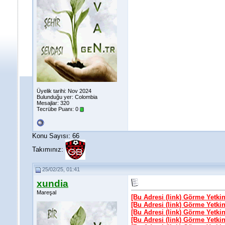
Üyelik tarihi: Nov 2024
Bulunduğu yer: Colombia
Mesajlar: 320
Tecrübe Puanı:
0
Konu Sayısı: 66
Takımınız:
25/02/25, 01:41
xundia
Mareşal
[Bu Adresi (link) Görme Yetki
[Bu Adresi (link) Görme Yetki
[Bu Adresi (link) Görme Yetki
[Bu Adresi (link) Görme Yetki