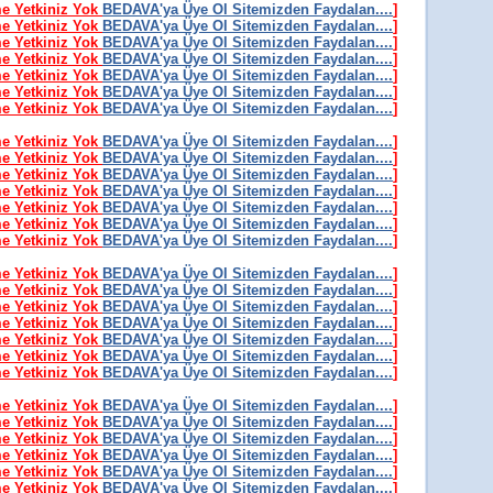
me Yetkiniz Yok
BEDAVA'ya Üye Ol Sitemizden Faydalan....
]
me Yetkiniz Yok
BEDAVA'ya Üye Ol Sitemizden Faydalan....
]
me Yetkiniz Yok
BEDAVA'ya Üye Ol Sitemizden Faydalan....
]
me Yetkiniz Yok
BEDAVA'ya Üye Ol Sitemizden Faydalan....
]
me Yetkiniz Yok
BEDAVA'ya Üye Ol Sitemizden Faydalan....
]
me Yetkiniz Yok
BEDAVA'ya Üye Ol Sitemizden Faydalan....
]
me Yetkiniz Yok
BEDAVA'ya Üye Ol Sitemizden Faydalan....
]
me Yetkiniz Yok
BEDAVA'ya Üye Ol Sitemizden Faydalan....
]
me Yetkiniz Yok
BEDAVA'ya Üye Ol Sitemizden Faydalan....
]
me Yetkiniz Yok
BEDAVA'ya Üye Ol Sitemizden Faydalan....
]
me Yetkiniz Yok
BEDAVA'ya Üye Ol Sitemizden Faydalan....
]
me Yetkiniz Yok
BEDAVA'ya Üye Ol Sitemizden Faydalan....
]
me Yetkiniz Yok
BEDAVA'ya Üye Ol Sitemizden Faydalan....
]
me Yetkiniz Yok
BEDAVA'ya Üye Ol Sitemizden Faydalan....
]
me Yetkiniz Yok
BEDAVA'ya Üye Ol Sitemizden Faydalan....
]
me Yetkiniz Yok
BEDAVA'ya Üye Ol Sitemizden Faydalan....
]
me Yetkiniz Yok
BEDAVA'ya Üye Ol Sitemizden Faydalan....
]
me Yetkiniz Yok
BEDAVA'ya Üye Ol Sitemizden Faydalan....
]
me Yetkiniz Yok
BEDAVA'ya Üye Ol Sitemizden Faydalan....
]
me Yetkiniz Yok
BEDAVA'ya Üye Ol Sitemizden Faydalan....
]
me Yetkiniz Yok
BEDAVA'ya Üye Ol Sitemizden Faydalan....
]
me Yetkiniz Yok
BEDAVA'ya Üye Ol Sitemizden Faydalan....
]
me Yetkiniz Yok
BEDAVA'ya Üye Ol Sitemizden Faydalan....
]
me Yetkiniz Yok
BEDAVA'ya Üye Ol Sitemizden Faydalan....
]
me Yetkiniz Yok
BEDAVA'ya Üye Ol Sitemizden Faydalan....
]
me Yetkiniz Yok
BEDAVA'ya Üye Ol Sitemizden Faydalan....
]
me Yetkiniz Yok
BEDAVA'ya Üye Ol Sitemizden Faydalan....
]