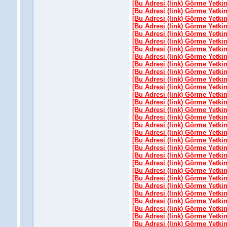
[Bu Adresi (link) Görme Yetki
[Bu Adresi (link) Görme Yetki
[Bu Adresi (link) Görme Yetki
[Bu Adresi (link) Görme Yetki
[Bu Adresi (link) Görme Yetki
[Bu Adresi (link) Görme Yetki
[Bu Adresi (link) Görme Yetki
[Bu Adresi (link) Görme Yetki
[Bu Adresi (link) Görme Yetki
[Bu Adresi (link) Görme Yetki
[Bu Adresi (link) Görme Yetki
[Bu Adresi (link) Görme Yetki
[Bu Adresi (link) Görme Yetki
[Bu Adresi (link) Görme Yetki
[Bu Adresi (link) Görme Yetki
[Bu Adresi (link) Görme Yetki
[Bu Adresi (link) Görme Yetki
[Bu Adresi (link) Görme Yetki
[Bu Adresi (link) Görme Yetki
[Bu Adresi (link) Görme Yetki
[Bu Adresi (link) Görme Yetki
[Bu Adresi (link) Görme Yetki
[Bu Adresi (link) Görme Yetki
[Bu Adresi (link) Görme Yetki
[Bu Adresi (link) Görme Yetki
[Bu Adresi (link) Görme Yetki
[Bu Adresi (link) Görme Yetki
[Bu Adresi (link) Görme Yetki
[Bu Adresi (link) Görme Yetki
[Bu Adresi (link) Görme Yetki