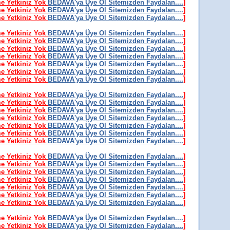
me Yetkiniz Yok
BEDAVA'ya Üye Ol Sitemizden Faydalan....
]
me Yetkiniz Yok
BEDAVA'ya Üye Ol Sitemizden Faydalan....
]
me Yetkiniz Yok
BEDAVA'ya Üye Ol Sitemizden Faydalan....
]
me Yetkiniz Yok
BEDAVA'ya Üye Ol Sitemizden Faydalan....
]
me Yetkiniz Yok
BEDAVA'ya Üye Ol Sitemizden Faydalan....
]
me Yetkiniz Yok
BEDAVA'ya Üye Ol Sitemizden Faydalan....
]
me Yetkiniz Yok
BEDAVA'ya Üye Ol Sitemizden Faydalan....
]
me Yetkiniz Yok
BEDAVA'ya Üye Ol Sitemizden Faydalan....
]
me Yetkiniz Yok
BEDAVA'ya Üye Ol Sitemizden Faydalan....
]
me Yetkiniz Yok
BEDAVA'ya Üye Ol Sitemizden Faydalan....
]
me Yetkiniz Yok
BEDAVA'ya Üye Ol Sitemizden Faydalan....
]
me Yetkiniz Yok
BEDAVA'ya Üye Ol Sitemizden Faydalan....
]
me Yetkiniz Yok
BEDAVA'ya Üye Ol Sitemizden Faydalan....
]
me Yetkiniz Yok
BEDAVA'ya Üye Ol Sitemizden Faydalan....
]
me Yetkiniz Yok
BEDAVA'ya Üye Ol Sitemizden Faydalan....
]
me Yetkiniz Yok
BEDAVA'ya Üye Ol Sitemizden Faydalan....
]
me Yetkiniz Yok
BEDAVA'ya Üye Ol Sitemizden Faydalan....
]
me Yetkiniz Yok
BEDAVA'ya Üye Ol Sitemizden Faydalan....
]
me Yetkiniz Yok
BEDAVA'ya Üye Ol Sitemizden Faydalan....
]
me Yetkiniz Yok
BEDAVA'ya Üye Ol Sitemizden Faydalan....
]
me Yetkiniz Yok
BEDAVA'ya Üye Ol Sitemizden Faydalan....
]
me Yetkiniz Yok
BEDAVA'ya Üye Ol Sitemizden Faydalan....
]
me Yetkiniz Yok
BEDAVA'ya Üye Ol Sitemizden Faydalan....
]
me Yetkiniz Yok
BEDAVA'ya Üye Ol Sitemizden Faydalan....
]
me Yetkiniz Yok
BEDAVA'ya Üye Ol Sitemizden Faydalan....
]
me Yetkiniz Yok
BEDAVA'ya Üye Ol Sitemizden Faydalan....
]