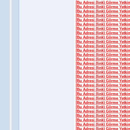
[Bu Adresi (link) Görme Yetki
[Bu Adresi (link) Görme Yetki
[Bu Adresi (link) Görme Yetki
[Bu Adresi (link) Görme Yetki
[Bu Adresi (link) Görme Yetki
[Bu Adresi (link) Görme Yetki
[Bu Adresi (link) Görme Yetki
[Bu Adresi (link) Görme Yetki
[Bu Adresi (link) Görme Yetki
[Bu Adresi (link) Görme Yetki
[Bu Adresi (link) Görme Yetki
[Bu Adresi (link) Görme Yetki
[Bu Adresi (link) Görme Yetki
[Bu Adresi (link) Görme Yetki
[Bu Adresi (link) Görme Yetki
[Bu Adresi (link) Görme Yetki
[Bu Adresi (link) Görme Yetki
[Bu Adresi (link) Görme Yetki
[Bu Adresi (link) Görme Yetki
[Bu Adresi (link) Görme Yetki
[Bu Adresi (link) Görme Yetki
[Bu Adresi (link) Görme Yetki
[Bu Adresi (link) Görme Yetki
[Bu Adresi (link) Görme Yetki
[Bu Adresi (link) Görme Yetki
[Bu Adresi (link) Görme Yetki
[Bu Adresi (link) Görme Yetki
[Bu Adresi (link) Görme Yetki
[Bu Adresi (link) Görme Yetki
[Bu Adresi (link) Görme Yetki