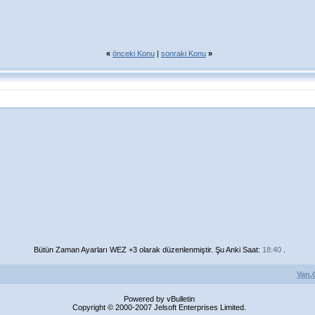
«
önceki Konu
|
sonraki Konu
»
Bütün Zaman Ayarları WEZ +3 olarak düzenlenmiştir. Şu Anki Saat:
18:40
.
Van.
Powered by vBulletin
Copyright © 2000-2007 Jelsoft Enterprises Limited.