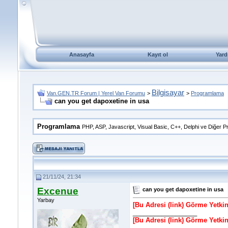
Anasayfa
Kayıt ol
Yard
Bilgisayar
Van.GEN.TR Forum | Yerel Van Forumu
>
>
Programlama
can you get dapoxetine in usa
Programlama
PHP, ASP, Javascript, Visual Basic, C++, Delphi ve Diğer P
21/11/24, 21:34
Excenue
can you get dapoxetine in usa
Yarbay
[Bu Adresi (link) Görme Yetki
__________________
[Bu Adresi (link) Görme Yetki