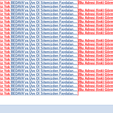
niz Yok
BEDAVA'ya Üye Ol Sitemizden Faydalan....
]
[Bu Adresi (link) Gör
niz Yok
BEDAVA'ya Üye Ol Sitemizden Faydalan....
]
niz Yok
BEDAVA'ya Üye Ol Sitemizden Faydalan....
]
[Bu Adresi (link) Gör
niz Yok
BEDAVA'ya Üye Ol Sitemizden Faydalan....
]
[Bu Adresi (link) Gör
niz Yok
BEDAVA'ya Üye Ol Sitemizden Faydalan....
]
[Bu Adresi (link) Gör
niz Yok
BEDAVA'ya Üye Ol Sitemizden Faydalan....
]
[Bu Adresi (link) Gör
niz Yok
BEDAVA'ya Üye Ol Sitemizden Faydalan....
]
[Bu Adresi (link) Gör
niz Yok
BEDAVA'ya Üye Ol Sitemizden Faydalan....
]
[Bu Adresi (link) Gör
niz Yok
BEDAVA'ya Üye Ol Sitemizden Faydalan....
]
[Bu Adresi (link) Gör
niz Yok
BEDAVA'ya Üye Ol Sitemizden Faydalan....
]
niz Yok
BEDAVA'ya Üye Ol Sitemizden Faydalan....
]
[Bu Adresi (link) Gör
niz Yok
BEDAVA'ya Üye Ol Sitemizden Faydalan....
]
[Bu Adresi (link) Gör
niz Yok
BEDAVA'ya Üye Ol Sitemizden Faydalan....
]
[Bu Adresi (link) Gör
niz Yok
BEDAVA'ya Üye Ol Sitemizden Faydalan....
]
[Bu Adresi (link) Gör
niz Yok
BEDAVA'ya Üye Ol Sitemizden Faydalan....
]
[Bu Adresi (link) Gör
niz Yok
BEDAVA'ya Üye Ol Sitemizden Faydalan....
]
[Bu Adresi (link) Gör
niz Yok
BEDAVA'ya Üye Ol Sitemizden Faydalan....
]
[Bu Adresi (link) Gör
niz Yok
BEDAVA'ya Üye Ol Sitemizden Faydalan....
]
niz Yok
BEDAVA'ya Üye Ol Sitemizden Faydalan....
]
[Bu Adresi (link) Gör
niz Yok
BEDAVA'ya Üye Ol Sitemizden Faydalan....
]
[Bu Adresi (link) Gör
niz Yok
BEDAVA'ya Üye Ol Sitemizden Faydalan....
]
[Bu Adresi (link) Gör
niz Yok
BEDAVA'ya Üye Ol Sitemizden Faydalan....
]
[Bu Adresi (link) Gör
niz Yok
BEDAVA'ya Üye Ol Sitemizden Faydalan....
]
[Bu Adresi (link) Gör
niz Yok
BEDAVA'ya Üye Ol Sitemizden Faydalan....
]
[Bu Adresi (link) Gör
niz Yok
BEDAVA'ya Üye Ol Sitemizden Faydalan....
]