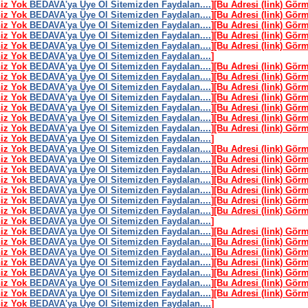
niz Yok
BEDAVA'ya Üye Ol Sitemizden Faydalan....
]
[Bu Adresi (link) Gör
niz Yok
BEDAVA'ya Üye Ol Sitemizden Faydalan....
]
[Bu Adresi (link) Gör
niz Yok
BEDAVA'ya Üye Ol Sitemizden Faydalan....
]
[Bu Adresi (link) Gör
niz Yok
BEDAVA'ya Üye Ol Sitemizden Faydalan....
]
[Bu Adresi (link) Gör
niz Yok
BEDAVA'ya Üye Ol Sitemizden Faydalan....
]
[Bu Adresi (link) Gör
niz Yok
BEDAVA'ya Üye Ol Sitemizden Faydalan....
]
niz Yok
BEDAVA'ya Üye Ol Sitemizden Faydalan....
]
[Bu Adresi (link) Gör
niz Yok
BEDAVA'ya Üye Ol Sitemizden Faydalan....
]
[Bu Adresi (link) Gör
niz Yok
BEDAVA'ya Üye Ol Sitemizden Faydalan....
]
[Bu Adresi (link) Gör
niz Yok
BEDAVA'ya Üye Ol Sitemizden Faydalan....
]
[Bu Adresi (link) Gör
niz Yok
BEDAVA'ya Üye Ol Sitemizden Faydalan....
]
[Bu Adresi (link) Gör
niz Yok
BEDAVA'ya Üye Ol Sitemizden Faydalan....
]
[Bu Adresi (link) Gör
niz Yok
BEDAVA'ya Üye Ol Sitemizden Faydalan....
]
[Bu Adresi (link) Gör
niz Yok
BEDAVA'ya Üye Ol Sitemizden Faydalan....
]
niz Yok
BEDAVA'ya Üye Ol Sitemizden Faydalan....
]
[Bu Adresi (link) Gör
niz Yok
BEDAVA'ya Üye Ol Sitemizden Faydalan....
]
[Bu Adresi (link) Gör
niz Yok
BEDAVA'ya Üye Ol Sitemizden Faydalan....
]
[Bu Adresi (link) Gör
niz Yok
BEDAVA'ya Üye Ol Sitemizden Faydalan....
]
[Bu Adresi (link) Gör
niz Yok
BEDAVA'ya Üye Ol Sitemizden Faydalan....
]
[Bu Adresi (link) Gör
niz Yok
BEDAVA'ya Üye Ol Sitemizden Faydalan....
]
[Bu Adresi (link) Gör
niz Yok
BEDAVA'ya Üye Ol Sitemizden Faydalan....
]
[Bu Adresi (link) Gör
niz Yok
BEDAVA'ya Üye Ol Sitemizden Faydalan....
]
niz Yok
BEDAVA'ya Üye Ol Sitemizden Faydalan....
]
[Bu Adresi (link) Gör
niz Yok
BEDAVA'ya Üye Ol Sitemizden Faydalan....
]
[Bu Adresi (link) Gör
niz Yok
BEDAVA'ya Üye Ol Sitemizden Faydalan....
]
[Bu Adresi (link) Gör
niz Yok
BEDAVA'ya Üye Ol Sitemizden Faydalan....
]
[Bu Adresi (link) Gör
niz Yok
BEDAVA'ya Üye Ol Sitemizden Faydalan....
]
[Bu Adresi (link) Gör
niz Yok
BEDAVA'ya Üye Ol Sitemizden Faydalan....
]
[Bu Adresi (link) Gör
niz Yok
BEDAVA'ya Üye Ol Sitemizden Faydalan....
]
[Bu Adresi (link) Gör
niz Yok
BEDAVA'ya Üye Ol Sitemizden Faydalan....
]