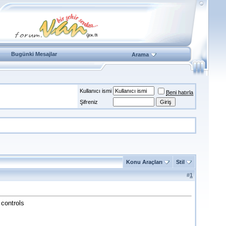
Bugünki Mesajlar
Arama
Kullanıcı ismi
Beni hatırla
Şifreniz
Konu Araçları
Stil
#
1
controls