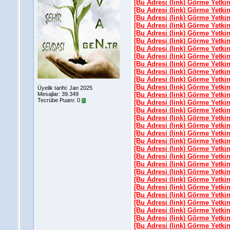
[Bu Adresi (link) Görme Yetki
[Bu Adresi (link) Görme Yetki
[Bu Adresi (link) Görme Yetki
[Bu Adresi (link) Görme Yetki
[Bu Adresi (link) Görme Yetki
[Bu Adresi (link) Görme Yetki
[Bu Adresi (link) Görme Yetki
[Bu Adresi (link) Görme Yetki
[Bu Adresi (link) Görme Yetki
[Bu Adresi (link) Görme Yetki
[Bu Adresi (link) Görme Yetki
[Bu Adresi (link) Görme Yetki
Üyelik tarihi: Jan 2025
Mesajlar: 39.349
[Bu Adresi (link) Görme Yetki
Tecrübe Puanı:
0
[Bu Adresi (link) Görme Yetki
[Bu Adresi (link) Görme Yetki
[Bu Adresi (link) Görme Yetki
[Bu Adresi (link) Görme Yetki
[Bu Adresi (link) Görme Yetki
[Bu Adresi (link) Görme Yetki
[Bu Adresi (link) Görme Yetki
[Bu Adresi (link) Görme Yetki
[Bu Adresi (link) Görme Yetki
[Bu Adresi (link) Görme Yetki
[Bu Adresi (link) Görme Yetki
[Bu Adresi (link) Görme Yetki
[Bu Adresi (link) Görme Yetki
[Bu Adresi (link) Görme Yetki
[Bu Adresi (link) Görme Yetki
[Bu Adresi (link) Görme Yetki
[Bu Adresi (link) Görme Yetki