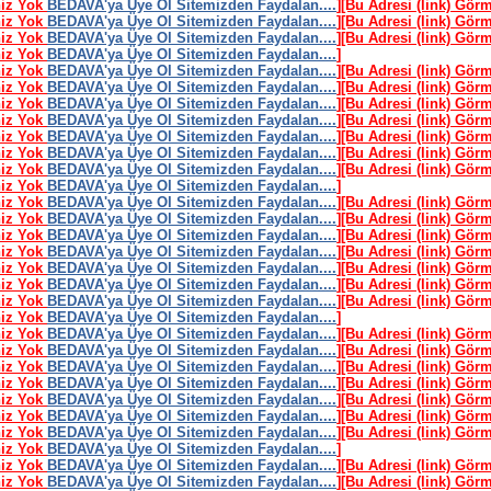
niz Yok
BEDAVA'ya Üye Ol Sitemizden Faydalan....
]
[Bu Adresi (link) Gör
niz Yok
BEDAVA'ya Üye Ol Sitemizden Faydalan....
]
[Bu Adresi (link) Gör
niz Yok
BEDAVA'ya Üye Ol Sitemizden Faydalan....
]
[Bu Adresi (link) Gör
niz Yok
BEDAVA'ya Üye Ol Sitemizden Faydalan....
]
niz Yok
BEDAVA'ya Üye Ol Sitemizden Faydalan....
]
[Bu Adresi (link) Gör
niz Yok
BEDAVA'ya Üye Ol Sitemizden Faydalan....
]
[Bu Adresi (link) Gör
niz Yok
BEDAVA'ya Üye Ol Sitemizden Faydalan....
]
[Bu Adresi (link) Gör
niz Yok
BEDAVA'ya Üye Ol Sitemizden Faydalan....
]
[Bu Adresi (link) Gör
niz Yok
BEDAVA'ya Üye Ol Sitemizden Faydalan....
]
[Bu Adresi (link) Gör
niz Yok
BEDAVA'ya Üye Ol Sitemizden Faydalan....
]
[Bu Adresi (link) Gör
niz Yok
BEDAVA'ya Üye Ol Sitemizden Faydalan....
]
[Bu Adresi (link) Gör
niz Yok
BEDAVA'ya Üye Ol Sitemizden Faydalan....
]
niz Yok
BEDAVA'ya Üye Ol Sitemizden Faydalan....
]
[Bu Adresi (link) Gör
niz Yok
BEDAVA'ya Üye Ol Sitemizden Faydalan....
]
[Bu Adresi (link) Gör
niz Yok
BEDAVA'ya Üye Ol Sitemizden Faydalan....
]
[Bu Adresi (link) Gör
niz Yok
BEDAVA'ya Üye Ol Sitemizden Faydalan....
]
[Bu Adresi (link) Gör
niz Yok
BEDAVA'ya Üye Ol Sitemizden Faydalan....
]
[Bu Adresi (link) Gör
niz Yok
BEDAVA'ya Üye Ol Sitemizden Faydalan....
]
[Bu Adresi (link) Gör
niz Yok
BEDAVA'ya Üye Ol Sitemizden Faydalan....
]
[Bu Adresi (link) Gör
niz Yok
BEDAVA'ya Üye Ol Sitemizden Faydalan....
]
niz Yok
BEDAVA'ya Üye Ol Sitemizden Faydalan....
]
[Bu Adresi (link) Gör
niz Yok
BEDAVA'ya Üye Ol Sitemizden Faydalan....
]
[Bu Adresi (link) Gör
niz Yok
BEDAVA'ya Üye Ol Sitemizden Faydalan....
]
[Bu Adresi (link) Gör
niz Yok
BEDAVA'ya Üye Ol Sitemizden Faydalan....
]
[Bu Adresi (link) Gör
niz Yok
BEDAVA'ya Üye Ol Sitemizden Faydalan....
]
[Bu Adresi (link) Gör
niz Yok
BEDAVA'ya Üye Ol Sitemizden Faydalan....
]
[Bu Adresi (link) Gör
niz Yok
BEDAVA'ya Üye Ol Sitemizden Faydalan....
]
[Bu Adresi (link) Gör
niz Yok
BEDAVA'ya Üye Ol Sitemizden Faydalan....
]
niz Yok
BEDAVA'ya Üye Ol Sitemizden Faydalan....
]
[Bu Adresi (link) Gör
niz Yok
BEDAVA'ya Üye Ol Sitemizden Faydalan....
]
[Bu Adresi (link) Gör