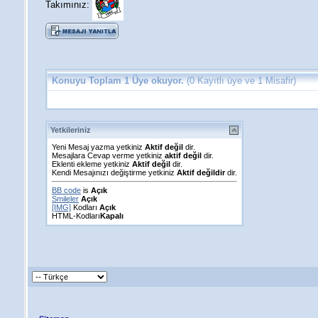
Takımınız:
Konuyu Toplam 1 Üye okuyor.
(0 Kayıtlı üye ve 1 Misafir)
Yetkileriniz
Yeni Mesaj yazma yetkiniz
Aktif değil
dir.
Mesajlara Cevap verme yetkiniz
aktif değil
dir.
Eklenti ekleme yetkiniz
Aktif değil
dir.
Kendi Mesajınızı değiştirme yetkiniz
Aktif değildir
dir.
BB code
is
Açık
Smileler
Açık
[IMG]
Kodları
Açık
HTML-Kodları
Kapalı