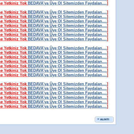
me Yetkiniz Yok
BEDAVA'ya Üye Ol Sitemizden Faydalan....
]
me Yetkiniz Yok
BEDAVA'ya Üye Ol Sitemizden Faydalan....
]
me Yetkiniz Yok
BEDAVA'ya Üye Ol Sitemizden Faydalan....
]
me Yetkiniz Yok
BEDAVA'ya Üye Ol Sitemizden Faydalan....
]
me Yetkiniz Yok
BEDAVA'ya Üye Ol Sitemizden Faydalan....
]
me Yetkiniz Yok
BEDAVA'ya Üye Ol Sitemizden Faydalan....
]
me Yetkiniz Yok
BEDAVA'ya Üye Ol Sitemizden Faydalan....
]
me Yetkiniz Yok
BEDAVA'ya Üye Ol Sitemizden Faydalan....
]
me Yetkiniz Yok
BEDAVA'ya Üye Ol Sitemizden Faydalan....
]
me Yetkiniz Yok
BEDAVA'ya Üye Ol Sitemizden Faydalan....
]
me Yetkiniz Yok
BEDAVA'ya Üye Ol Sitemizden Faydalan....
]
me Yetkiniz Yok
BEDAVA'ya Üye Ol Sitemizden Faydalan....
]
me Yetkiniz Yok
BEDAVA'ya Üye Ol Sitemizden Faydalan....
]
me Yetkiniz Yok
BEDAVA'ya Üye Ol Sitemizden Faydalan....
]
me Yetkiniz Yok
BEDAVA'ya Üye Ol Sitemizden Faydalan....
]
me Yetkiniz Yok
BEDAVA'ya Üye Ol Sitemizden Faydalan....
]
me Yetkiniz Yok
BEDAVA'ya Üye Ol Sitemizden Faydalan....
]
me Yetkiniz Yok
BEDAVA'ya Üye Ol Sitemizden Faydalan....
]
me Yetkiniz Yok
BEDAVA'ya Üye Ol Sitemizden Faydalan....
]
me Yetkiniz Yok
BEDAVA'ya Üye Ol Sitemizden Faydalan....
]
me Yetkiniz Yok
BEDAVA'ya Üye Ol Sitemizden Faydalan....
]