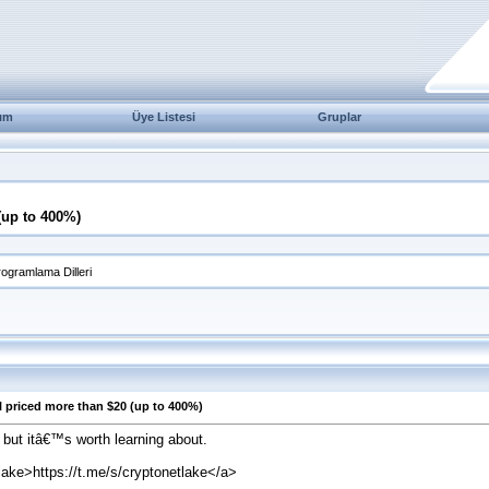
ım
Üye Listesi
Gruplar
(up to 400%)
rogramlama Dilleri
l priced more than $20 (up to 400%)
, but itâ€™s worth learning about.
tlake>https://t.me/s/cryptonetlake</a>