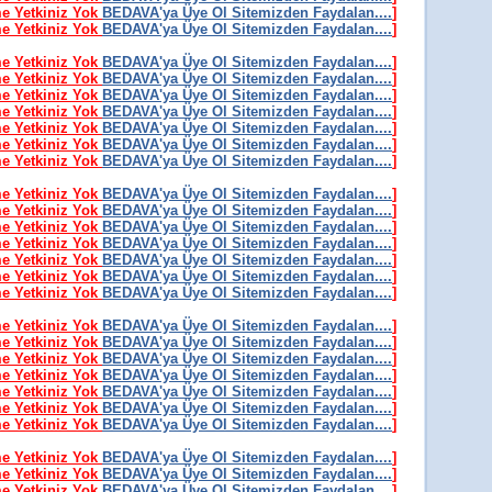
me Yetkiniz Yok
BEDAVA'ya Üye Ol Sitemizden Faydalan....
]
me Yetkiniz Yok
BEDAVA'ya Üye Ol Sitemizden Faydalan....
]
me Yetkiniz Yok
BEDAVA'ya Üye Ol Sitemizden Faydalan....
]
me Yetkiniz Yok
BEDAVA'ya Üye Ol Sitemizden Faydalan....
]
me Yetkiniz Yok
BEDAVA'ya Üye Ol Sitemizden Faydalan....
]
me Yetkiniz Yok
BEDAVA'ya Üye Ol Sitemizden Faydalan....
]
me Yetkiniz Yok
BEDAVA'ya Üye Ol Sitemizden Faydalan....
]
me Yetkiniz Yok
BEDAVA'ya Üye Ol Sitemizden Faydalan....
]
me Yetkiniz Yok
BEDAVA'ya Üye Ol Sitemizden Faydalan....
]
me Yetkiniz Yok
BEDAVA'ya Üye Ol Sitemizden Faydalan....
]
me Yetkiniz Yok
BEDAVA'ya Üye Ol Sitemizden Faydalan....
]
me Yetkiniz Yok
BEDAVA'ya Üye Ol Sitemizden Faydalan....
]
me Yetkiniz Yok
BEDAVA'ya Üye Ol Sitemizden Faydalan....
]
me Yetkiniz Yok
BEDAVA'ya Üye Ol Sitemizden Faydalan....
]
me Yetkiniz Yok
BEDAVA'ya Üye Ol Sitemizden Faydalan....
]
me Yetkiniz Yok
BEDAVA'ya Üye Ol Sitemizden Faydalan....
]
me Yetkiniz Yok
BEDAVA'ya Üye Ol Sitemizden Faydalan....
]
me Yetkiniz Yok
BEDAVA'ya Üye Ol Sitemizden Faydalan....
]
me Yetkiniz Yok
BEDAVA'ya Üye Ol Sitemizden Faydalan....
]
me Yetkiniz Yok
BEDAVA'ya Üye Ol Sitemizden Faydalan....
]
me Yetkiniz Yok
BEDAVA'ya Üye Ol Sitemizden Faydalan....
]
me Yetkiniz Yok
BEDAVA'ya Üye Ol Sitemizden Faydalan....
]
me Yetkiniz Yok
BEDAVA'ya Üye Ol Sitemizden Faydalan....
]
me Yetkiniz Yok
BEDAVA'ya Üye Ol Sitemizden Faydalan....
]
me Yetkiniz Yok
BEDAVA'ya Üye Ol Sitemizden Faydalan....
]
me Yetkiniz Yok
BEDAVA'ya Üye Ol Sitemizden Faydalan....
]