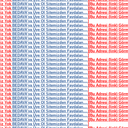
niz Yok
BEDAVA'ya Üye Ol Sitemizden Faydalan....
]
[Bu Adresi (link) Gör
niz Yok
BEDAVA'ya Üye Ol Sitemizden Faydalan....
]
[Bu Adresi (link) Gör
niz Yok
BEDAVA'ya Üye Ol Sitemizden Faydalan....
]
[Bu Adresi (link) Gör
niz Yok
BEDAVA'ya Üye Ol Sitemizden Faydalan....
]
[Bu Adresi (link) Gör
niz Yok
BEDAVA'ya Üye Ol Sitemizden Faydalan....
]
niz Yok
BEDAVA'ya Üye Ol Sitemizden Faydalan....
]
[Bu Adresi (link) Gör
niz Yok
BEDAVA'ya Üye Ol Sitemizden Faydalan....
]
[Bu Adresi (link) Gör
niz Yok
BEDAVA'ya Üye Ol Sitemizden Faydalan....
]
[Bu Adresi (link) Gör
niz Yok
BEDAVA'ya Üye Ol Sitemizden Faydalan....
]
[Bu Adresi (link) Gör
niz Yok
BEDAVA'ya Üye Ol Sitemizden Faydalan....
]
[Bu Adresi (link) Gör
niz Yok
BEDAVA'ya Üye Ol Sitemizden Faydalan....
]
[Bu Adresi (link) Gör
niz Yok
BEDAVA'ya Üye Ol Sitemizden Faydalan....
]
[Bu Adresi (link) Gör
niz Yok
BEDAVA'ya Üye Ol Sitemizden Faydalan....
]
niz Yok
BEDAVA'ya Üye Ol Sitemizden Faydalan....
]
[Bu Adresi (link) Gör
niz Yok
BEDAVA'ya Üye Ol Sitemizden Faydalan....
]
[Bu Adresi (link) Gör
niz Yok
BEDAVA'ya Üye Ol Sitemizden Faydalan....
]
[Bu Adresi (link) Gör
niz Yok
BEDAVA'ya Üye Ol Sitemizden Faydalan....
]
[Bu Adresi (link) Gör
niz Yok
BEDAVA'ya Üye Ol Sitemizden Faydalan....
]
[Bu Adresi (link) Gör
niz Yok
BEDAVA'ya Üye Ol Sitemizden Faydalan....
]
[Bu Adresi (link) Gör
niz Yok
BEDAVA'ya Üye Ol Sitemizden Faydalan....
]
[Bu Adresi (link) Gör
niz Yok
BEDAVA'ya Üye Ol Sitemizden Faydalan....
]
niz Yok
BEDAVA'ya Üye Ol Sitemizden Faydalan....
]
[Bu Adresi (link) Gör
niz Yok
BEDAVA'ya Üye Ol Sitemizden Faydalan....
]
[Bu Adresi (link) Gör
niz Yok
BEDAVA'ya Üye Ol Sitemizden Faydalan....
]
[Bu Adresi (link) Gör
niz Yok
BEDAVA'ya Üye Ol Sitemizden Faydalan....
]
[Bu Adresi (link) Gör
niz Yok
BEDAVA'ya Üye Ol Sitemizden Faydalan....
]
[Bu Adresi (link) Gör
niz Yok
BEDAVA'ya Üye Ol Sitemizden Faydalan....
]
[Bu Adresi (link) Gör
niz Yok
BEDAVA'ya Üye Ol Sitemizden Faydalan....
]
[Bu Adresi (link) Gör
niz Yok
BEDAVA'ya Üye Ol Sitemizden Faydalan....
]