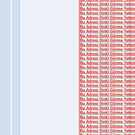
[Bu Adresi (link) Görme Yetki
[Bu Adresi (link) Görme Yetki
[Bu Adresi (link) Görme Yetki
[Bu Adresi (link) Görme Yetki
[Bu Adresi (link) Görme Yetki
[Bu Adresi (link) Görme Yetki
[Bu Adresi (link) Görme Yetki
[Bu Adresi (link) Görme Yetki
[Bu Adresi (link) Görme Yetki
[Bu Adresi (link) Görme Yetki
[Bu Adresi (link) Görme Yetki
[Bu Adresi (link) Görme Yetki
[Bu Adresi (link) Görme Yetki
[Bu Adresi (link) Görme Yetki
[Bu Adresi (link) Görme Yetki
[Bu Adresi (link) Görme Yetki
[Bu Adresi (link) Görme Yetki
[Bu Adresi (link) Görme Yetki
[Bu Adresi (link) Görme Yetki
[Bu Adresi (link) Görme Yetki
[Bu Adresi (link) Görme Yetki
[Bu Adresi (link) Görme Yetki
[Bu Adresi (link) Görme Yetki
[Bu Adresi (link) Görme Yetki
[Bu Adresi (link) Görme Yetki
[Bu Adresi (link) Görme Yetki
[Bu Adresi (link) Görme Yetki
[Bu Adresi (link) Görme Yetki
[Bu Adresi (link) Görme Yetki