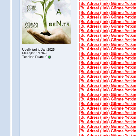
[Bu Adresi (link) Görme Yetki
[Bu Adresi (link) Görme Yetki
[Bu Adresi (link) Görme Yetki
[Bu Adresi (link) Görme Yetki
[Bu Adresi (link) Görme Yetki
[Bu Adresi (link) Görme Yetki
[Bu Adresi (link) Görme Yetki
[Bu Adresi (link) Görme Yetki
[Bu Adresi (link) Görme Yetki
[Bu Adresi (link) Görme Yetki
[Bu Adresi (link) Görme Yetki
Üyelik tarihi: Jan 2025
Mesajlar: 39.349
[Bu Adresi (link) Görme Yetki
Tecrübe Puanı:
0
[Bu Adresi (link) Görme Yetki
[Bu Adresi (link) Görme Yetki
[Bu Adresi (link) Görme Yetki
[Bu Adresi (link) Görme Yetki
[Bu Adresi (link) Görme Yetki
[Bu Adresi (link) Görme Yetki
[Bu Adresi (link) Görme Yetki
[Bu Adresi (link) Görme Yetki
[Bu Adresi (link) Görme Yetki
[Bu Adresi (link) Görme Yetki
[Bu Adresi (link) Görme Yetki
[Bu Adresi (link) Görme Yetki
[Bu Adresi (link) Görme Yetki
[Bu Adresi (link) Görme Yetki
[Bu Adresi (link) Görme Yetki
[Bu Adresi (link) Görme Yetki
[Bu Adresi (link) Görme Yetki
[Bu Adresi (link) Görme Yetki