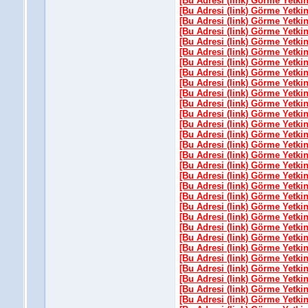
[Bu Adresi (link) Görme Yetki
[Bu Adresi (link) Görme Yetki
[Bu Adresi (link) Görme Yetki
[Bu Adresi (link) Görme Yetki
[Bu Adresi (link) Görme Yetki
[Bu Adresi (link) Görme Yetki
[Bu Adresi (link) Görme Yetki
[Bu Adresi (link) Görme Yetki
[Bu Adresi (link) Görme Yetki
[Bu Adresi (link) Görme Yetki
[Bu Adresi (link) Görme Yetki
[Bu Adresi (link) Görme Yetki
[Bu Adresi (link) Görme Yetki
[Bu Adresi (link) Görme Yetki
[Bu Adresi (link) Görme Yetki
[Bu Adresi (link) Görme Yetki
[Bu Adresi (link) Görme Yetki
[Bu Adresi (link) Görme Yetki
[Bu Adresi (link) Görme Yetki
[Bu Adresi (link) Görme Yetki
[Bu Adresi (link) Görme Yetki
[Bu Adresi (link) Görme Yetki
[Bu Adresi (link) Görme Yetki
[Bu Adresi (link) Görme Yetki
[Bu Adresi (link) Görme Yetki
[Bu Adresi (link) Görme Yetki
[Bu Adresi (link) Görme Yetki
[Bu Adresi (link) Görme Yetki
[Bu Adresi (link) Görme Yetki
[Bu Adresi (link) Görme Yetki