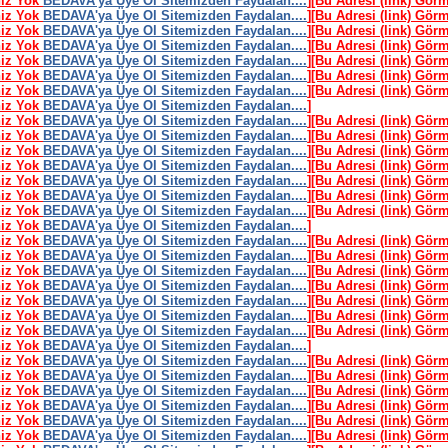
niz Yok
BEDAVA'ya Üye Ol Sitemizden Faydalan....
]
[Bu Adresi (link) Gör
niz Yok
BEDAVA'ya Üye Ol Sitemizden Faydalan....
]
[Bu Adresi (link) Gör
niz Yok
BEDAVA'ya Üye Ol Sitemizden Faydalan....
]
[Bu Adresi (link) Gör
niz Yok
BEDAVA'ya Üye Ol Sitemizden Faydalan....
]
[Bu Adresi (link) Gör
niz Yok
BEDAVA'ya Üye Ol Sitemizden Faydalan....
]
[Bu Adresi (link) Gör
niz Yok
BEDAVA'ya Üye Ol Sitemizden Faydalan....
]
[Bu Adresi (link) Gör
niz Yok
BEDAVA'ya Üye Ol Sitemizden Faydalan....
]
[Bu Adresi (link) Gör
niz Yok
BEDAVA'ya Üye Ol Sitemizden Faydalan....
]
niz Yok
BEDAVA'ya Üye Ol Sitemizden Faydalan....
]
[Bu Adresi (link) Gör
niz Yok
BEDAVA'ya Üye Ol Sitemizden Faydalan....
]
[Bu Adresi (link) Gör
niz Yok
BEDAVA'ya Üye Ol Sitemizden Faydalan....
]
[Bu Adresi (link) Gör
niz Yok
BEDAVA'ya Üye Ol Sitemizden Faydalan....
]
[Bu Adresi (link) Gör
niz Yok
BEDAVA'ya Üye Ol Sitemizden Faydalan....
]
[Bu Adresi (link) Gör
niz Yok
BEDAVA'ya Üye Ol Sitemizden Faydalan....
]
[Bu Adresi (link) Gör
niz Yok
BEDAVA'ya Üye Ol Sitemizden Faydalan....
]
[Bu Adresi (link) Gör
niz Yok
BEDAVA'ya Üye Ol Sitemizden Faydalan....
]
niz Yok
BEDAVA'ya Üye Ol Sitemizden Faydalan....
]
[Bu Adresi (link) Gör
niz Yok
BEDAVA'ya Üye Ol Sitemizden Faydalan....
]
[Bu Adresi (link) Gör
niz Yok
BEDAVA'ya Üye Ol Sitemizden Faydalan....
]
[Bu Adresi (link) Gör
niz Yok
BEDAVA'ya Üye Ol Sitemizden Faydalan....
]
[Bu Adresi (link) Gör
niz Yok
BEDAVA'ya Üye Ol Sitemizden Faydalan....
]
[Bu Adresi (link) Gör
niz Yok
BEDAVA'ya Üye Ol Sitemizden Faydalan....
]
[Bu Adresi (link) Gör
niz Yok
BEDAVA'ya Üye Ol Sitemizden Faydalan....
]
[Bu Adresi (link) Gör
niz Yok
BEDAVA'ya Üye Ol Sitemizden Faydalan....
]
niz Yok
BEDAVA'ya Üye Ol Sitemizden Faydalan....
]
[Bu Adresi (link) Gör
niz Yok
BEDAVA'ya Üye Ol Sitemizden Faydalan....
]
[Bu Adresi (link) Gör
niz Yok
BEDAVA'ya Üye Ol Sitemizden Faydalan....
]
[Bu Adresi (link) Gör
niz Yok
BEDAVA'ya Üye Ol Sitemizden Faydalan....
]
[Bu Adresi (link) Gör
niz Yok
BEDAVA'ya Üye Ol Sitemizden Faydalan....
]
[Bu Adresi (link) Gör
niz Yok
BEDAVA'ya Üye Ol Sitemizden Faydalan....
]
[Bu Adresi (link) Gör