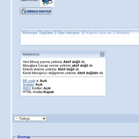
Konuyu Toplam 2 Üye okuyor.
(0 Kayıtlı üye ve 2 Misafir)
Yetkileriniz
Yeni Mesaj yazma yetkiniz
Aktif değil
dir.
Mesajlara Cevap verme yetkiniz
aktif değil
dir.
Eklenti ekleme yetkiniz
Aktif değil
dir.
Kendi Mesajınızı değiştirme yetkiniz
Aktif değildir
dir.
BB code
is
Açık
Smileler
Açık
[IMG]
Kodları
Açık
HTML-Kodları
Kapalı
Sitemap