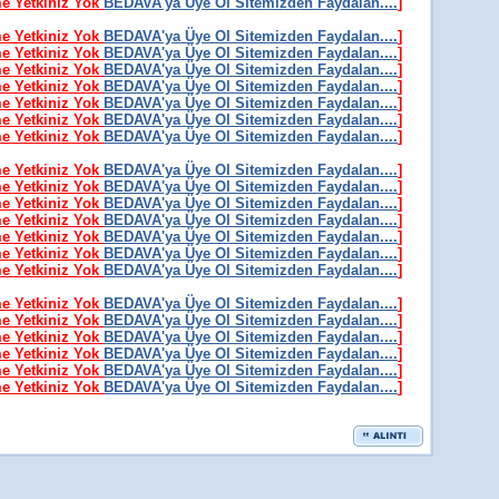
me Yetkiniz Yok
BEDAVA'ya Üye Ol Sitemizden Faydalan....
]
me Yetkiniz Yok
BEDAVA'ya Üye Ol Sitemizden Faydalan....
]
me Yetkiniz Yok
BEDAVA'ya Üye Ol Sitemizden Faydalan....
]
me Yetkiniz Yok
BEDAVA'ya Üye Ol Sitemizden Faydalan....
]
me Yetkiniz Yok
BEDAVA'ya Üye Ol Sitemizden Faydalan....
]
me Yetkiniz Yok
BEDAVA'ya Üye Ol Sitemizden Faydalan....
]
me Yetkiniz Yok
BEDAVA'ya Üye Ol Sitemizden Faydalan....
]
me Yetkiniz Yok
BEDAVA'ya Üye Ol Sitemizden Faydalan....
]
me Yetkiniz Yok
BEDAVA'ya Üye Ol Sitemizden Faydalan....
]
me Yetkiniz Yok
BEDAVA'ya Üye Ol Sitemizden Faydalan....
]
me Yetkiniz Yok
BEDAVA'ya Üye Ol Sitemizden Faydalan....
]
me Yetkiniz Yok
BEDAVA'ya Üye Ol Sitemizden Faydalan....
]
me Yetkiniz Yok
BEDAVA'ya Üye Ol Sitemizden Faydalan....
]
me Yetkiniz Yok
BEDAVA'ya Üye Ol Sitemizden Faydalan....
]
me Yetkiniz Yok
BEDAVA'ya Üye Ol Sitemizden Faydalan....
]
me Yetkiniz Yok
BEDAVA'ya Üye Ol Sitemizden Faydalan....
]
me Yetkiniz Yok
BEDAVA'ya Üye Ol Sitemizden Faydalan....
]
me Yetkiniz Yok
BEDAVA'ya Üye Ol Sitemizden Faydalan....
]
me Yetkiniz Yok
BEDAVA'ya Üye Ol Sitemizden Faydalan....
]
me Yetkiniz Yok
BEDAVA'ya Üye Ol Sitemizden Faydalan....
]
me Yetkiniz Yok
BEDAVA'ya Üye Ol Sitemizden Faydalan....
]