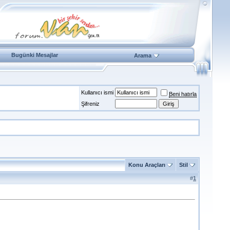
Bugünki Mesajlar
Arama
Kullanıcı ismi
Beni hatırla
Şifreniz
Konu Araçları
Stil
#
1