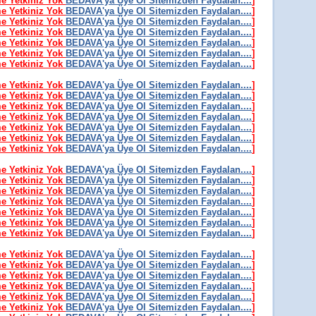
me Yetkiniz Yok
BEDAVA'ya Üye Ol Sitemizden Faydalan....
]
me Yetkiniz Yok
BEDAVA'ya Üye Ol Sitemizden Faydalan....
]
me Yetkiniz Yok
BEDAVA'ya Üye Ol Sitemizden Faydalan....
]
me Yetkiniz Yok
BEDAVA'ya Üye Ol Sitemizden Faydalan....
]
me Yetkiniz Yok
BEDAVA'ya Üye Ol Sitemizden Faydalan....
]
me Yetkiniz Yok
BEDAVA'ya Üye Ol Sitemizden Faydalan....
]
me Yetkiniz Yok
BEDAVA'ya Üye Ol Sitemizden Faydalan....
]
me Yetkiniz Yok
BEDAVA'ya Üye Ol Sitemizden Faydalan....
]
me Yetkiniz Yok
BEDAVA'ya Üye Ol Sitemizden Faydalan....
]
me Yetkiniz Yok
BEDAVA'ya Üye Ol Sitemizden Faydalan....
]
me Yetkiniz Yok
BEDAVA'ya Üye Ol Sitemizden Faydalan....
]
me Yetkiniz Yok
BEDAVA'ya Üye Ol Sitemizden Faydalan....
]
me Yetkiniz Yok
BEDAVA'ya Üye Ol Sitemizden Faydalan....
]
me Yetkiniz Yok
BEDAVA'ya Üye Ol Sitemizden Faydalan....
]
me Yetkiniz Yok
BEDAVA'ya Üye Ol Sitemizden Faydalan....
]
me Yetkiniz Yok
BEDAVA'ya Üye Ol Sitemizden Faydalan....
]
me Yetkiniz Yok
BEDAVA'ya Üye Ol Sitemizden Faydalan....
]
me Yetkiniz Yok
BEDAVA'ya Üye Ol Sitemizden Faydalan....
]
me Yetkiniz Yok
BEDAVA'ya Üye Ol Sitemizden Faydalan....
]
me Yetkiniz Yok
BEDAVA'ya Üye Ol Sitemizden Faydalan....
]
me Yetkiniz Yok
BEDAVA'ya Üye Ol Sitemizden Faydalan....
]
me Yetkiniz Yok
BEDAVA'ya Üye Ol Sitemizden Faydalan....
]
me Yetkiniz Yok
BEDAVA'ya Üye Ol Sitemizden Faydalan....
]
me Yetkiniz Yok
BEDAVA'ya Üye Ol Sitemizden Faydalan....
]
me Yetkiniz Yok
BEDAVA'ya Üye Ol Sitemizden Faydalan....
]
me Yetkiniz Yok
BEDAVA'ya Üye Ol Sitemizden Faydalan....
]
me Yetkiniz Yok
BEDAVA'ya Üye Ol Sitemizden Faydalan....
]