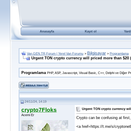
Anasayfa
Kayıt ol
Yard
Bilgisayar
Van.GEN.TR Forum | Yerel Van Forumu
>
>
Programlama
Urgent TON crypto currency will priced more than $20 
Programlama
PHP, ASP, Javascript, Visual Basic, C++, Delphi ve Diğer P
24/11/24, 14:19
crypto7Floks
Urgent TON crypto currency wil
Acemi Er
Crypto can be confusing at first
<a href=https://t.me/s/cryptone
__________________