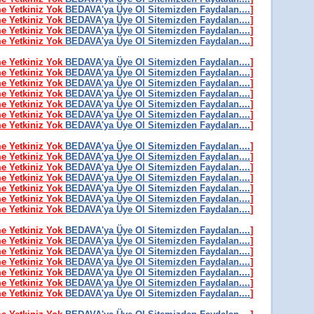
me Yetkiniz Yok
BEDAVA'ya Üye Ol Sitemizden Faydalan....
]
me Yetkiniz Yok
BEDAVA'ya Üye Ol Sitemizden Faydalan....
]
me Yetkiniz Yok
BEDAVA'ya Üye Ol Sitemizden Faydalan....
]
me Yetkiniz Yok
BEDAVA'ya Üye Ol Sitemizden Faydalan....
]
me Yetkiniz Yok
BEDAVA'ya Üye Ol Sitemizden Faydalan....
]
me Yetkiniz Yok
BEDAVA'ya Üye Ol Sitemizden Faydalan....
]
me Yetkiniz Yok
BEDAVA'ya Üye Ol Sitemizden Faydalan....
]
me Yetkiniz Yok
BEDAVA'ya Üye Ol Sitemizden Faydalan....
]
me Yetkiniz Yok
BEDAVA'ya Üye Ol Sitemizden Faydalan....
]
me Yetkiniz Yok
BEDAVA'ya Üye Ol Sitemizden Faydalan....
]
me Yetkiniz Yok
BEDAVA'ya Üye Ol Sitemizden Faydalan....
]
me Yetkiniz Yok
BEDAVA'ya Üye Ol Sitemizden Faydalan....
]
me Yetkiniz Yok
BEDAVA'ya Üye Ol Sitemizden Faydalan....
]
me Yetkiniz Yok
BEDAVA'ya Üye Ol Sitemizden Faydalan....
]
me Yetkiniz Yok
BEDAVA'ya Üye Ol Sitemizden Faydalan....
]
me Yetkiniz Yok
BEDAVA'ya Üye Ol Sitemizden Faydalan....
]
me Yetkiniz Yok
BEDAVA'ya Üye Ol Sitemizden Faydalan....
]
me Yetkiniz Yok
BEDAVA'ya Üye Ol Sitemizden Faydalan....
]
me Yetkiniz Yok
BEDAVA'ya Üye Ol Sitemizden Faydalan....
]
me Yetkiniz Yok
BEDAVA'ya Üye Ol Sitemizden Faydalan....
]
me Yetkiniz Yok
BEDAVA'ya Üye Ol Sitemizden Faydalan....
]
me Yetkiniz Yok
BEDAVA'ya Üye Ol Sitemizden Faydalan....
]
me Yetkiniz Yok
BEDAVA'ya Üye Ol Sitemizden Faydalan....
]
me Yetkiniz Yok
BEDAVA'ya Üye Ol Sitemizden Faydalan....
]
me Yetkiniz Yok
BEDAVA'ya Üye Ol Sitemizden Faydalan....
]