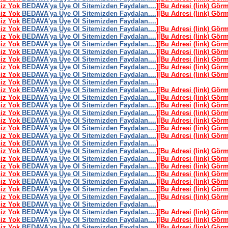
niz Yok
BEDAVA'ya Üye Ol Sitemizden Faydalan....
]
[Bu Adresi (link) Gör
niz Yok
BEDAVA'ya Üye Ol Sitemizden Faydalan....
]
[Bu Adresi (link) Gör
niz Yok
BEDAVA'ya Üye Ol Sitemizden Faydalan....
]
niz Yok
BEDAVA'ya Üye Ol Sitemizden Faydalan....
]
[Bu Adresi (link) Gör
niz Yok
BEDAVA'ya Üye Ol Sitemizden Faydalan....
]
[Bu Adresi (link) Gör
niz Yok
BEDAVA'ya Üye Ol Sitemizden Faydalan....
]
[Bu Adresi (link) Gör
niz Yok
BEDAVA'ya Üye Ol Sitemizden Faydalan....
]
[Bu Adresi (link) Gör
niz Yok
BEDAVA'ya Üye Ol Sitemizden Faydalan....
]
[Bu Adresi (link) Gör
niz Yok
BEDAVA'ya Üye Ol Sitemizden Faydalan....
]
[Bu Adresi (link) Gör
niz Yok
BEDAVA'ya Üye Ol Sitemizden Faydalan....
]
[Bu Adresi (link) Gör
niz Yok
BEDAVA'ya Üye Ol Sitemizden Faydalan....
]
niz Yok
BEDAVA'ya Üye Ol Sitemizden Faydalan....
]
[Bu Adresi (link) Gör
niz Yok
BEDAVA'ya Üye Ol Sitemizden Faydalan....
]
[Bu Adresi (link) Gör
niz Yok
BEDAVA'ya Üye Ol Sitemizden Faydalan....
]
[Bu Adresi (link) Gör
niz Yok
BEDAVA'ya Üye Ol Sitemizden Faydalan....
]
[Bu Adresi (link) Gör
niz Yok
BEDAVA'ya Üye Ol Sitemizden Faydalan....
]
[Bu Adresi (link) Gör
niz Yok
BEDAVA'ya Üye Ol Sitemizden Faydalan....
]
[Bu Adresi (link) Gör
niz Yok
BEDAVA'ya Üye Ol Sitemizden Faydalan....
]
[Bu Adresi (link) Gör
niz Yok
BEDAVA'ya Üye Ol Sitemizden Faydalan....
]
niz Yok
BEDAVA'ya Üye Ol Sitemizden Faydalan....
]
[Bu Adresi (link) Gör
niz Yok
BEDAVA'ya Üye Ol Sitemizden Faydalan....
]
[Bu Adresi (link) Gör
niz Yok
BEDAVA'ya Üye Ol Sitemizden Faydalan....
]
[Bu Adresi (link) Gör
niz Yok
BEDAVA'ya Üye Ol Sitemizden Faydalan....
]
[Bu Adresi (link) Gör
niz Yok
BEDAVA'ya Üye Ol Sitemizden Faydalan....
]
[Bu Adresi (link) Gör
niz Yok
BEDAVA'ya Üye Ol Sitemizden Faydalan....
]
[Bu Adresi (link) Gör
niz Yok
BEDAVA'ya Üye Ol Sitemizden Faydalan....
]
[Bu Adresi (link) Gör
niz Yok
BEDAVA'ya Üye Ol Sitemizden Faydalan....
]
niz Yok
BEDAVA'ya Üye Ol Sitemizden Faydalan....
]
[Bu Adresi (link) Gör
niz Yok
BEDAVA'ya Üye Ol Sitemizden Faydalan....
]
[Bu Adresi (link) Gör
niz Yok
BEDAVA'ya Üye Ol Sitemizden Faydalan....
]
[Bu Adresi (link) Gör