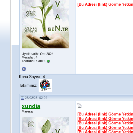
[Bu Adresi (link) Görme Yetki
Üyelik tarihi: Oct 2024
Mesajlar: 4
Tecrübe Puanı:
0
Konu Sayısı: 4
Takımınız:
25/02/25, 02:04
xundia
Mareşal
[Bu Adresi (link) Görme Yetki
[Bu Adresi (link) Görme Yetki
[Bu Adresi (link) Görme Yetki
[Bu Adresi (link) Görme Yetki
[Bu Adresi (link) Görme Yetki