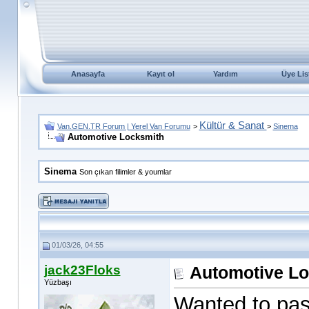
Anasayfa
Kayıt ol
Yardım
Üye Lis
Kültür & Sanat
Van.GEN.TR Forum | Yerel Van Forumu
>
>
Sinema
Automotive Locksmith
Sinema
Son çıkan filimler & youmlar
01/03/26, 04:55
jack23Floks
Automotive L
Yüzbaşı
Wanted to pas