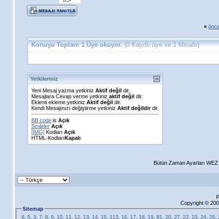
«
önce
Konuyu Toplam 1 Üye okuyor.
(0 Kayıtlı üye ve 1 Misafir)
Yetkileriniz
Yeni Mesaj yazma yetkiniz
Aktif değil
dir.
Mesajlara Cevap verme yetkiniz
aktif değil
dir.
Eklenti ekleme yetkiniz
Aktif değil
dir.
Kendi Mesajınızı değiştirme yetkiniz
Aktif değildir
dir.
BB code
is
Açık
Smileler
Açık
[IMG]
Kodları
Açık
HTML-Kodları
Kapalı
Bütün Zaman Ayarları WEZ +
P
Copyright © 200
Sitemap
6
,
5
,
3
,
7
,
8
,
9
,
10
,
11
,
12
,
13
,
14
,
15
,
113
,
16
,
17
,
18
,
19
,
81
,
20
,
27
,
22
,
23
,
24
,
25
,