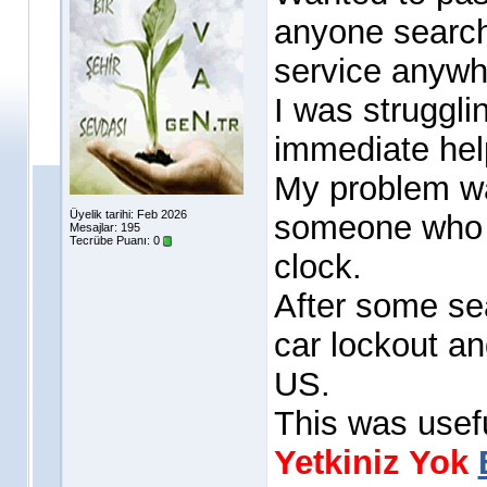
anyone search
service anywhe
I was struggli
immediate hel
My problem was
Üyelik tarihi: Feb 2026
someone who c
Mesajlar: 195
Tecrübe Puanı:
0
clock.
After some sea
car lockout a
US.
This was usef
Yetkiniz Yok