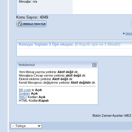
Mesajlar: n/a
Konu Sayısı: 4049
«
önce
Konuyu Toplam 1 Üye okuyor.
(0 Kayıtlı üye ve 1 Misafir)
Yetkileriniz
Yeni Mesaj yazma yetkiniz
Aktif değil
dir.
Mesajlara Cevap verme yetkiniz
aktif değil
dir.
Eklenti ekleme yetkiniz
Aktif değil
dir.
Kendi Mesajınızı değiştirme yetkiniz
Aktif değildir
dir.
BB code
is
Açık
Smileler
Açık
[IMG]
Kodları
Açık
HTML-Kodları
Kapalı
Bütün Zaman Ayarları WEZ +