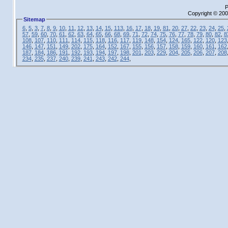
P
Copyright © 200
Sitemap
6
,
5
,
3
,
7
,
8
,
9
,
10
,
11
,
12
,
13
,
14
,
15
,
113
,
16
,
17
,
18
,
19
,
81
,
20
,
27
,
22
,
23
,
24
,
25
,
57
,
59
,
60
,
70
,
61
,
62
,
63
,
64
,
65
,
66
,
68
,
69
,
71
,
72
,
74
,
75
,
76
,
77
,
78
,
79
,
80
,
82
,
8
108
,
107
,
110
,
111
,
114
,
115
,
118
,
116
,
117
,
119
,
148
,
154
,
124
,
165
,
122
,
120
,
123
146
,
147
,
151
,
149
,
202
,
175
,
164
,
152
,
167
,
155
,
156
,
157
,
158
,
159
,
160
,
161
,
162
187
,
184
,
186
,
191
,
192
,
193
,
194
,
197
,
198
,
201
,
203
,
229
,
204
,
205
,
206
,
207
,
208
234
,
235
,
237
,
240
,
239
,
241
,
243
,
242
,
244
,