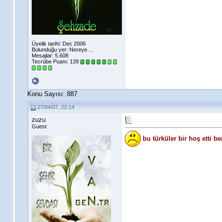
Üyelik tarihi: Dec 2006
Bulunduğu yer: Nereye ...
Mesajlar: 5.608
Tecrübe Puanı:
139
Konu Sayısı: 887
27/04/07, 22:14
zuzu
Guest
bu türküler bir hoş etti 