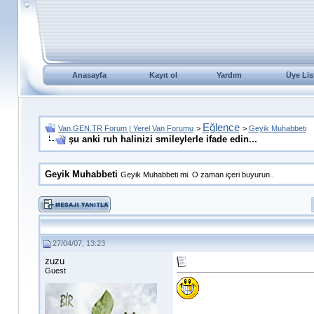
Anasayfa
Kayıt ol
Yardım
Üye Lis
Eğlence
Van.GEN.TR Forum | Yerel Van Forumu
>
>
Geyik Muhabbeti
şu anki ruh halinizi smileylerle ifade edin...
Geyik Muhabbeti
Geyik Muhabbeti mi. O zaman içeri buyurun..
27/04/07, 13:23
zuzu
Guest