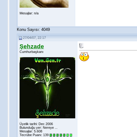
Mesajlar: n/a
Konu Sayısı: 4049
27/04/07, 22:17
Şehzade
Cumhurbaşkanı
Üyelik tarihi: Dec 2006
Bulunduğu yer: Nereye ...
Mesajlar: 5.608
Tecrübe Puanı:
139