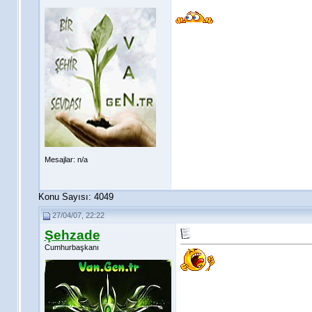
Mesajlar: n/a
Konu Sayısı: 4049
27/04/07, 22:22
Şehzade
Cumhurbaşkanı