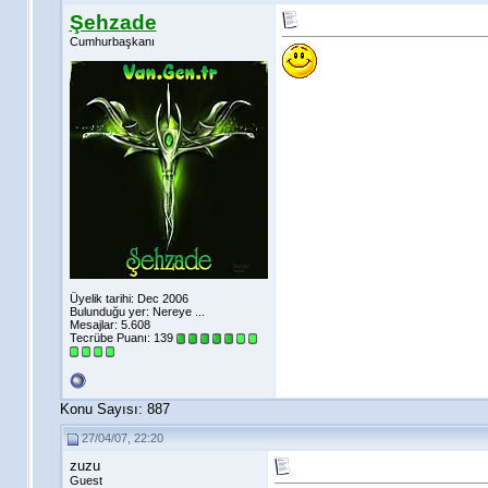
Şehzade
Cumhurbaşkanı
Üyelik tarihi: Dec 2006
Bulunduğu yer: Nereye ...
Mesajlar: 5.608
Tecrübe Puanı:
139
Konu Sayısı: 887
27/04/07, 22:20
zuzu
Guest