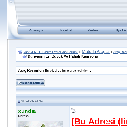
Anasayfa
Kayıt ol
Yardım
Üye Lis
Motorlu Araçlar
Van.GEN.TR Forum | Yerel Van Forumu
>
>
Araç Resi
Dünyanin En Büyük Ve Pahali Kamyonu
Araç Resimleri
En güzel ve ilginç araç resimleri...
08/02/25, 16:42
xundia
Mareşal
[Bu Adresi (l