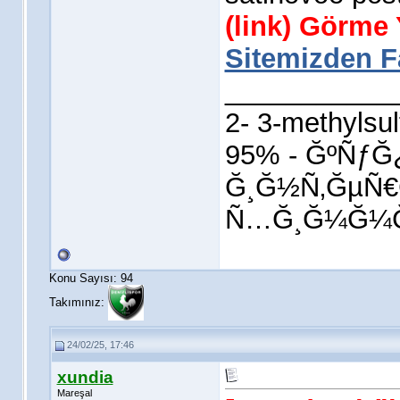
(link) Görme
Sitemizden Fa
___________
2- 3-methylsul
95% - ĞºÑƒ
Ğ¸Ğ½Ñ‚ĞµÑ€
Ñ…Ğ¸Ğ¼Ğ¼
Konu Sayısı: 94
Takımınız:
24/02/25, 17:46
xundia
Mareşal