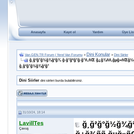
Anasayfa
Kayıt ol
Yardım
Üye Lis
Dini Konular
Van.GEN.TR Forum | Yerel Van Forumu
>
>
Dini Siirler
ğ¸ğ²ğ°ğ½ğ¾ğ²ğ¾ ğ·ğ°ğºğ°ğ·ğ°ñ‚ñŒ ğ¿ğ¾ññ‚ğµğ»ñŒğ½
ğ¸ğ²ğ°ğ½ğ¾ğ²ğ°
Dini Siirler
dini siirleri burda bulabilirsiniz.
31/10/24, 18:14
LavillTes
ğ¸ğ²ğ°ğ½ğ¾ğ²
Çavuş