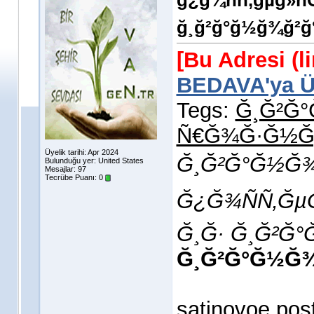
ğ¿ğ¾ññ‚ğµğ»
ğ¸ğ²ğ°ğ½ğ¾ğ²ğ
[Bu Adresi (l
BEDAVA'ya Üy
Tegs:
Ğ¸Ğ²Ğ
Ñ€Ğ¾Ğ·Ğ½Ğ
Üyelik tarihi: Apr 2024
Ğ¸Ğ²Ğ°Ğ½Ğ¾
Bulunduğu yer: United States
Mesajlar: 97
Tecrübe Puanı:
0
Ğ¿Ğ¾ÑÑ‚Ğ
Ğ¸Ğ· Ğ¸Ğ²Ğ
Ğ¸Ğ²Ğ°Ğ½Ğ
satinovoe pos