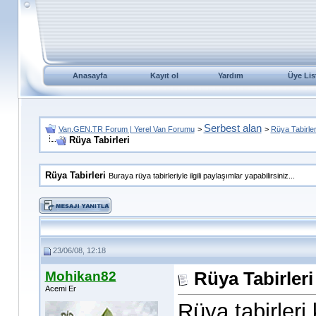
Anasayfa
Kayıt ol
Yardım
Üye Lis
Serbest alan
Van.GEN.TR Forum | Yerel Van Forumu
>
>
Rüya Tabirler
Rüya Tabirleri
Rüya Tabirleri
Buraya rüya tabirleriyle ilgili paylaşımlar yapabilirsiniz...
23/06/08, 12:18
Mohikan82
Rüya Tabirleri
Acemi Er
Rüya tabirleri