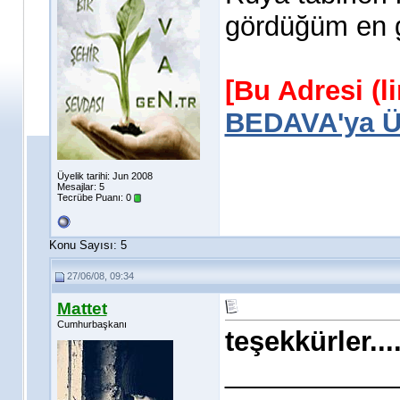
gördüğüm en g
[Bu Adresi (l
BEDAVA'ya Üy
Üyelik tarihi: Jun 2008
Mesajlar: 5
Tecrübe Puanı:
0
Konu Sayısı: 5
27/06/08, 09:34
Mattet
Cumhurbaşkanı
teşekkürler.....
___________