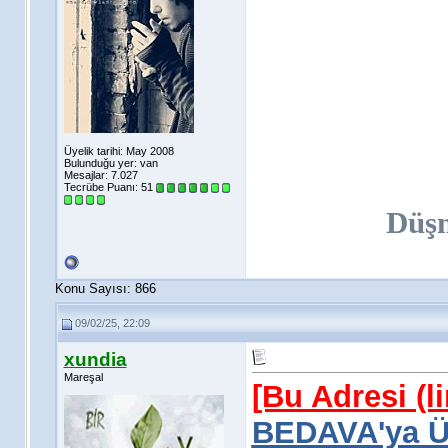
Üyelik tarihi: May 2008
Bulunduğu yer: van
Mesajlar: 7.027
Tecrübe Puanı:
51
Düş
Konu Sayısı: 866
09/02/25, 22:09
xundia
Mareşal
[Bu Adresi (l
BEDAVA'ya Üy