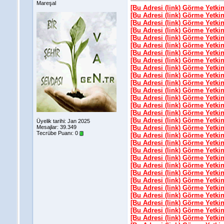
Mareşal
[Bu Adresi (link) Görme Yetki
[Bu Adresi (link) Görme Yetki
[Bu Adresi (link) Görme Yetki
[Bu Adresi (link) Görme Yetki
[Bu Adresi (link) Görme Yetki
[Bu Adresi (link) Görme Yetki
[Bu Adresi (link) Görme Yetki
[Bu Adresi (link) Görme Yetki
[Bu Adresi (link) Görme Yetki
[Bu Adresi (link) Görme Yetki
[Bu Adresi (link) Görme Yetki
[Bu Adresi (link) Görme Yetki
[Bu Adresi (link) Görme Yetki
[Bu Adresi (link) Görme Yetki
[Bu Adresi (link) Görme Yetki
[Bu Adresi (link) Görme Yetki
Üyelik tarihi: Jan 2025
Mesajlar: 39.349
[Bu Adresi (link) Görme Yetki
Tecrübe Puanı:
0
[Bu Adresi (link) Görme Yetki
[Bu Adresi (link) Görme Yetki
[Bu Adresi (link) Görme Yetki
[Bu Adresi (link) Görme Yetki
[Bu Adresi (link) Görme Yetki
[Bu Adresi (link) Görme Yetki
[Bu Adresi (link) Görme Yetki
[Bu Adresi (link) Görme Yetki
[Bu Adresi (link) Görme Yetki
[Bu Adresi (link) Görme Yetki
[Bu Adresi (link) Görme Yetki
[Bu Adresi (link) Görme Yetki