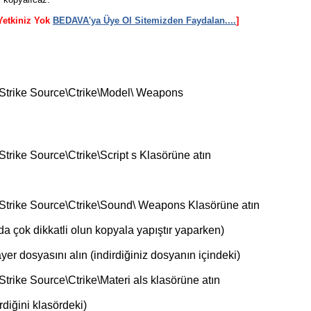
Yetkiniz Yok
BEDAVA'ya Üye Ol Sitemizden Faydalan....
]
 Strike Source\Ctrike\Model\ Weapons
trike Source\Ctrike\Script s Klasörüne atın
Strike Source\Ctrike\Sound\ Weapons Klasörüne atın
da çok dikkatli olun kopyala yapıştır yaparken)
er dosyasını alın (indirdiğiniz dosyanın içindeki)
trike Source\Ctrike\Materi als klasörüne atın
rdiğini klasördeki)