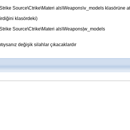
Strike Source\Ctrike\Materi als\Weapons\v_models klasörüne at
rdiğini klasördeki)
 Strike Source\Ctrike\Materi als\Weapons|w_models
ıysanız değişik silahlar çıkacaklardır