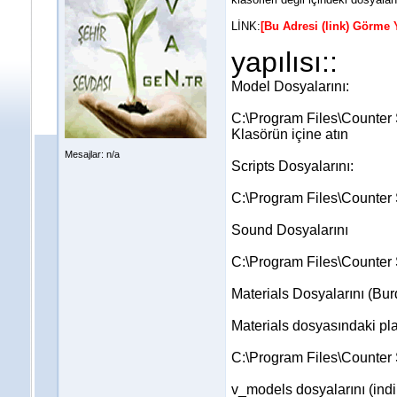
LİNK:
[Bu Adresi (link) Görme 
yapılısı::
Model Dosyalarını:
C:\Program Files\Counter
Klasörün içine atın
Mesajlar: n/a
Scripts Dosyalarını:
C:\Program Files\Counter S
Sound Dosyalarını
C:\Program Files\Counter 
Materials Dosyalarını (Bur
Materials dosyasındaki play
C:\Program Files\Counter S
v_models dosyalarını (indi