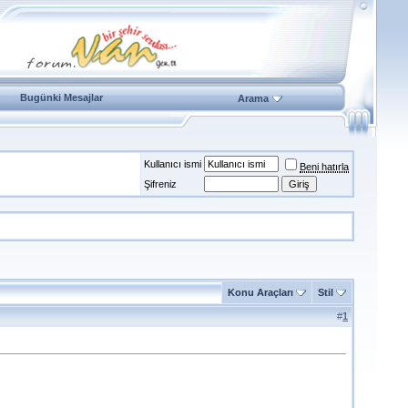
Bugünki Mesajlar
Arama
Kullanıcı ismi
Beni hatırla
Şifreniz
Konu Araçları
Stil
#
1