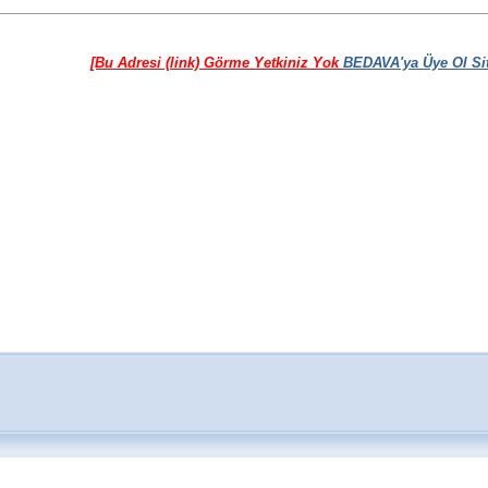
[Bu Adresi (link) Görme Yetkiniz Yok
BEDAVA'ya Üye Ol Sit