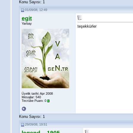
Konu Sayısı: 1
01/09/08, 12:49
egit
Yarbay
teşekkürler
Üyelik tarihi: Apr 2008
Mesajlar: 540
Tecrübe Puanı:
0
Konu Sayısı: 1
29/09/08, 19:51
legend__1905