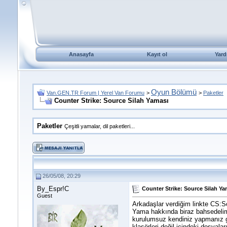
Anasayfa
Kayıt ol
Yard
Oyun Bölümü
Van.GEN.TR Forum | Yerel Van Forumu
>
>
Paketler
Counter Strike: Source Silah Yaması
Paketler
Çeşitli yamalar, dil paketleri...
26/05/08, 20:29
By_Espr!C
Counter Strike: Source Silah Ya
Guest
Arkadaşlar verdiğim linkte CS:S
Yama hakkında biraz bahsedeli
kurulumsuz kendiniz yapmanız g
klasörleri değil içindeki dosyala