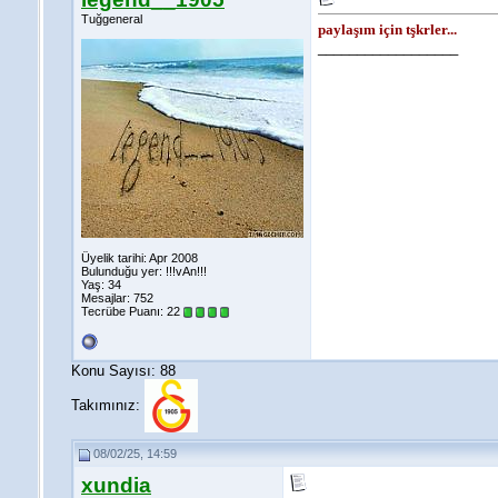
Tuğgeneral
paylaşım için tşkrler...
__________________
Üyelik tarihi: Apr 2008
Bulunduğu yer: !!!vAn!!!
Yaş: 34
Mesajlar: 752
Tecrübe Puanı:
22
Konu Sayısı: 88
Takımınız:
08/02/25, 14:59
xundia