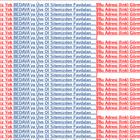
niz Yok
BEDAVA'ya Üye Ol Sitemizden Faydalan....
]
[Bu Adresi (link) Gör
niz Yok
BEDAVA'ya Üye Ol Sitemizden Faydalan....
]
[Bu Adresi (link) Gör
niz Yok
BEDAVA'ya Üye Ol Sitemizden Faydalan....
]
[Bu Adresi (link) Gör
niz Yok
BEDAVA'ya Üye Ol Sitemizden Faydalan....
]
[Bu Adresi (link) Gör
niz Yok
BEDAVA'ya Üye Ol Sitemizden Faydalan....
]
[Bu Adresi (link) Gör
niz Yok
BEDAVA'ya Üye Ol Sitemizden Faydalan....
]
[Bu Adresi (link) Gör
niz Yok
BEDAVA'ya Üye Ol Sitemizden Faydalan....
]
[Bu Adresi (link) Gör
niz Yok
BEDAVA'ya Üye Ol Sitemizden Faydalan....
]
niz Yok
BEDAVA'ya Üye Ol Sitemizden Faydalan....
]
[Bu Adresi (link) Gör
niz Yok
BEDAVA'ya Üye Ol Sitemizden Faydalan....
]
[Bu Adresi (link) Gör
niz Yok
BEDAVA'ya Üye Ol Sitemizden Faydalan....
]
[Bu Adresi (link) Gör
niz Yok
BEDAVA'ya Üye Ol Sitemizden Faydalan....
]
[Bu Adresi (link) Gör
niz Yok
BEDAVA'ya Üye Ol Sitemizden Faydalan....
]
[Bu Adresi (link) Gör
niz Yok
BEDAVA'ya Üye Ol Sitemizden Faydalan....
]
[Bu Adresi (link) Gör
niz Yok
BEDAVA'ya Üye Ol Sitemizden Faydalan....
]
[Bu Adresi (link) Gör
niz Yok
BEDAVA'ya Üye Ol Sitemizden Faydalan....
]
niz Yok
BEDAVA'ya Üye Ol Sitemizden Faydalan....
]
[Bu Adresi (link) Gör
niz Yok
BEDAVA'ya Üye Ol Sitemizden Faydalan....
]
[Bu Adresi (link) Gör
niz Yok
BEDAVA'ya Üye Ol Sitemizden Faydalan....
]
[Bu Adresi (link) Gör
niz Yok
BEDAVA'ya Üye Ol Sitemizden Faydalan....
]
[Bu Adresi (link) Gör
niz Yok
BEDAVA'ya Üye Ol Sitemizden Faydalan....
]
[Bu Adresi (link) Gör
niz Yok
BEDAVA'ya Üye Ol Sitemizden Faydalan....
]
[Bu Adresi (link) Gör
niz Yok
BEDAVA'ya Üye Ol Sitemizden Faydalan....
]
[Bu Adresi (link) Gör
niz Yok
BEDAVA'ya Üye Ol Sitemizden Faydalan....
]
niz Yok
BEDAVA'ya Üye Ol Sitemizden Faydalan....
]
[Bu Adresi (link) Gör
niz Yok
BEDAVA'ya Üye Ol Sitemizden Faydalan....
]
[Bu Adresi (link) Gör
niz Yok
BEDAVA'ya Üye Ol Sitemizden Faydalan....
]
[Bu Adresi (link) Gör
niz Yok
BEDAVA'ya Üye Ol Sitemizden Faydalan....
]
[Bu Adresi (link) Gör
niz Yok
BEDAVA'ya Üye Ol Sitemizden Faydalan....
]
[Bu Adresi (link) Gör