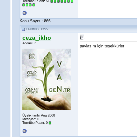
Tecrübe Puanı:
51
Konu Sayısı: 866
11/08/08, 13:27
ceza_ikho
Acemi Er
paylasım için teşekkürler
Üyelik tarihi: Aug 2008
Mesajlar: 16
Tecrübe Puanı:
0