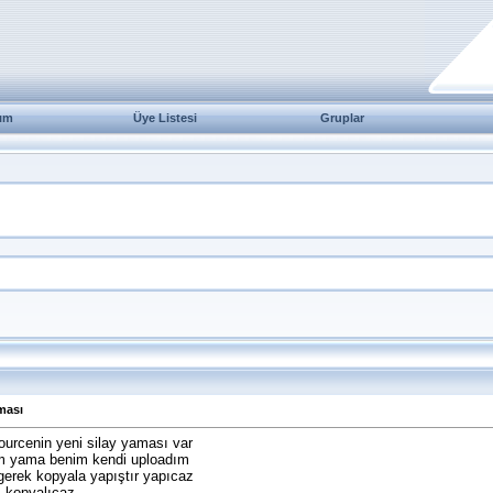
ım
Üye Listesi
Gruplar
ması
ourcenin yeni silay yaması var
m yama benim kendi uploadım
erek kopyala yapıştır yapıcaz
rı kopyalıcaz.