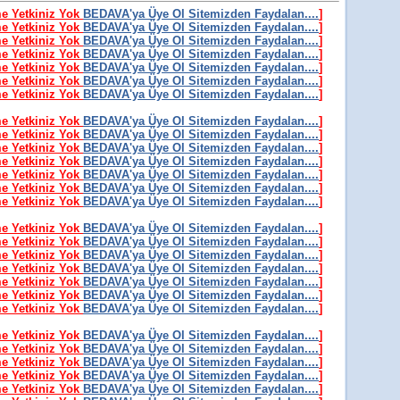
me Yetkiniz Yok
BEDAVA'ya Üye Ol Sitemizden Faydalan....
]
me Yetkiniz Yok
BEDAVA'ya Üye Ol Sitemizden Faydalan....
]
me Yetkiniz Yok
BEDAVA'ya Üye Ol Sitemizden Faydalan....
]
me Yetkiniz Yok
BEDAVA'ya Üye Ol Sitemizden Faydalan....
]
me Yetkiniz Yok
BEDAVA'ya Üye Ol Sitemizden Faydalan....
]
me Yetkiniz Yok
BEDAVA'ya Üye Ol Sitemizden Faydalan....
]
me Yetkiniz Yok
BEDAVA'ya Üye Ol Sitemizden Faydalan....
]
me Yetkiniz Yok
BEDAVA'ya Üye Ol Sitemizden Faydalan....
]
me Yetkiniz Yok
BEDAVA'ya Üye Ol Sitemizden Faydalan....
]
me Yetkiniz Yok
BEDAVA'ya Üye Ol Sitemizden Faydalan....
]
me Yetkiniz Yok
BEDAVA'ya Üye Ol Sitemizden Faydalan....
]
me Yetkiniz Yok
BEDAVA'ya Üye Ol Sitemizden Faydalan....
]
me Yetkiniz Yok
BEDAVA'ya Üye Ol Sitemizden Faydalan....
]
me Yetkiniz Yok
BEDAVA'ya Üye Ol Sitemizden Faydalan....
]
me Yetkiniz Yok
BEDAVA'ya Üye Ol Sitemizden Faydalan....
]
me Yetkiniz Yok
BEDAVA'ya Üye Ol Sitemizden Faydalan....
]
me Yetkiniz Yok
BEDAVA'ya Üye Ol Sitemizden Faydalan....
]
me Yetkiniz Yok
BEDAVA'ya Üye Ol Sitemizden Faydalan....
]
me Yetkiniz Yok
BEDAVA'ya Üye Ol Sitemizden Faydalan....
]
me Yetkiniz Yok
BEDAVA'ya Üye Ol Sitemizden Faydalan....
]
me Yetkiniz Yok
BEDAVA'ya Üye Ol Sitemizden Faydalan....
]
me Yetkiniz Yok
BEDAVA'ya Üye Ol Sitemizden Faydalan....
]
me Yetkiniz Yok
BEDAVA'ya Üye Ol Sitemizden Faydalan....
]
me Yetkiniz Yok
BEDAVA'ya Üye Ol Sitemizden Faydalan....
]
me Yetkiniz Yok
BEDAVA'ya Üye Ol Sitemizden Faydalan....
]
me Yetkiniz Yok
BEDAVA'ya Üye Ol Sitemizden Faydalan....
]