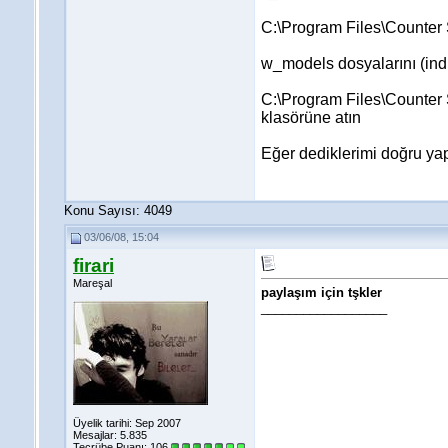
C:\Program Files\Counter 
w_models dosyalarını (indi
C:\Program Files\Counter
klasörüne atın
Eğer dediklerimi doğru yapt
Konu Sayısı: 4049
03/06/08, 15:04
firari
Mareşal
paylaşım için tşkler
__________________
Üyelik tarihi: Sep 2007
Mesajlar: 5.835
Tecrübe Puanı:
106