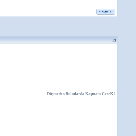
#
3
Düşmeden Bulutlarda Koşmam GereK !