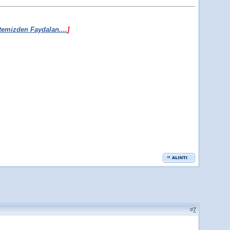
emizden Faydalan....
]
#
7