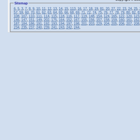
Sitemap
6
,
5
,
3
,
7
,
8
,
9
,
10
,
11
,
12
,
13
,
14
,
15
,
113
,
16
,
17
,
18
,
19
,
81
,
20
,
27
,
22
,
23
,
24
,
25
,
57
,
59
,
60
,
70
,
61
,
62
,
63
,
64
,
65
,
66
,
68
,
69
,
71
,
72
,
74
,
75
,
76
,
77
,
78
,
79
,
80
,
82
,
8
108
,
107
,
110
,
111
,
114
,
115
,
118
,
116
,
117
,
119
,
148
,
154
,
124
,
165
,
122
,
120
,
123
146
,
147
,
151
,
149
,
202
,
175
,
164
,
152
,
167
,
155
,
156
,
157
,
158
,
159
,
160
,
161
,
162
187
,
184
,
186
,
191
,
192
,
193
,
194
,
197
,
198
,
201
,
203
,
229
,
204
,
205
,
206
,
207
,
208
234
,
235
,
237
,
240
,
239
,
241
,
243
,
242
,
244
,