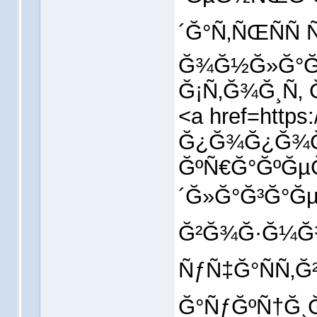
´Ğ°Ñ‚ÑŒÑÑ
Ğ¾Ğ½Ğ»Ğ°Ğ
Ğ¡Ñ‚Ğ¾Ğ¸Ñ‚
<a href=https
Ğ¿Ğ¾Ğ¿Ğ¾Ğ
ĞºÑ€Ğ°ĞºĞµ
´Ğ»Ğ°Ğ³Ğ°ĞµÑ
Ğ²Ğ¾Ğ·Ğ¼Ğ
ÑƒÑ‡Ğ°ÑÑ‚Ğ
Ğ°ÑƒĞºÑ†Ğ¸