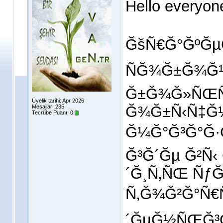
Hello everyon
ĞšÑ€Ğ°ĞºĞµ
ÑĞ¾Ğ±Ğ¾Ğ
Ğ±Ğ¾Ğ»ÑŒÑ
Üyelik tarihi: Apr 2026
Ğ¾Ğ±Ñ‹Ñ‡Ğ
Mesajlar: 235
Tecrübe Puanı:
0
Ğ¼Ğ°Ğ³Ğ°Ğ·
Ğ³Ğ´Ğµ Ğ²
´Ğ¸Ñ‚ÑŒ Ñƒ
Ñ‚Ğ¾Ğ²Ğ°Ñ€
´ĞµĞ½ÑŒĞ³Ğ