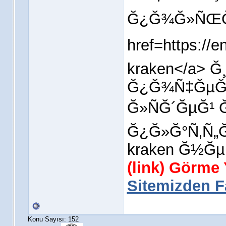
Ğ¿Ğ¾Ğ»ÑŒĞ·
href=https://
kraken</a> 
Ğ¿Ğ¾Ñ‡ĞµĞ
Ğ»ÑĞ´ĞµĞ¹ Ğ
Ğ¿Ğ»Ğ°Ñ‚Ñ„
kraken Ğ½Ğµ
(link) Görme
Sitemizden Fa
Konu Sayısı: 152