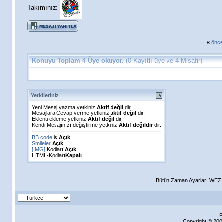
Takımınız:
«
önce
Konuyu Toplam 4 Üye okuyor.
(0 Kayıtlı üye ve 4 Misafir)
Yetkileriniz
Yeni Mesaj yazma yetkiniz
Aktif değil
dir.
Mesajlara Cevap verme yetkiniz
aktif değil
dir.
Eklenti ekleme yetkiniz
Aktif değil
dir.
Kendi Mesajınızı değiştirme yetkiniz
Aktif değildir
dir.
BB code
is
Açık
Smileler
Açık
[IMG]
Kodları
Açık
HTML-Kodları
Kapalı
Bütün Zaman Ayarları WEZ +
P
Copyright © 200