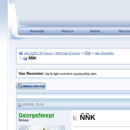
Anasayfa
Kayıt ol
Yardım
Üye Lis
Van
Van.GEN.TR Forum | Yerel Van Forumu
>
>
Van Resimleri
ÑÑK
Van Resimleri
Van'la ilgili resimlerin paylaşıldığı alan.
15/04/26, 23:43
GeorgeNeept
ÑÑK
Binbaşı