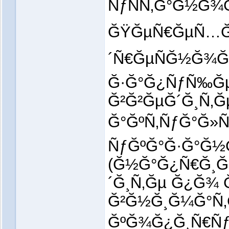
ÑƒÑÑ‚Ğ°Ğ½Ğ¾
ĞŸĞµÑ€ĞµÑ…Ğ¾
´Ñ€ĞµÑĞ½Ğ¾Ğ¹
Ğ·Ğ°Ğ¿ÑƒÑ‰Ğ
Ğ²Ğ²ĞµĞ´Ğ¸Ñ‚Ğ
Ğ°ĞºÑ‚ÑƒĞ°Ğ»
ÑƒĞºĞ°Ğ·Ğ°Ğ½
(Ğ½Ğ°Ğ¿Ñ€Ğ¸Ğ¼
´Ğ¸Ñ‚Ğµ Ğ¿Ğ¾
Ğ²Ğ½Ğ¸Ğ¼Ğ°Ñ
ĞºĞ¾Ğ¿Ğ¸Ñ€ÑƒĞ