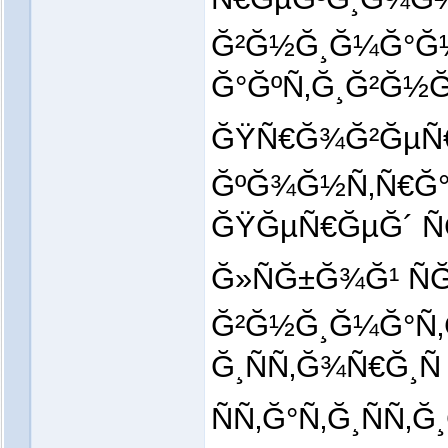
Ğ²Ğ½Ğ¸Ğ¼Ğ°Ğ
Ğ°ĞºÑ‚Ğ¸Ğ²Ğ½Ğ
ĞŸÑ€Ğ¾Ğ²ĞµÑ€Ñ
ĞºĞ¾Ğ½Ñ‚Ñ€Ğ°
ĞŸĞµÑ€ĞµĞ´ Ñ
Ğ»ÑĞ±Ğ¾Ğ¹ Ñ
Ğ²Ğ½Ğ¸Ğ¼Ğ°Ñ‚
Ğ¸ÑÑ‚Ğ¾Ñ€Ğ¸Ñ
ÑÑ‚Ğ°Ñ‚Ğ¸ÑÑ