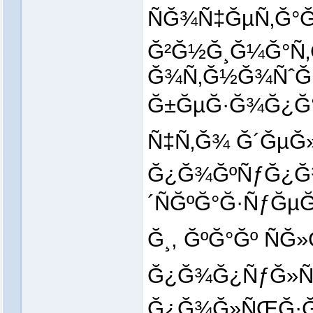
ÑĞ¾Ñ‡ĞµÑ‚Ğ°Ğµ
Ğ²Ğ½Ğ¸Ğ¼Ğ°Ñ
Ğ¾Ñ‚Ğ½Ğ¾ÑˆĞ
Ğ±ĞµĞ·Ğ¾Ğ¿Ğ°
Ñ‡Ñ‚Ğ¾ Ğ´ĞµĞ»
Ğ¿Ğ¾ĞºÑƒĞ¿Ğ
´ÑĞºĞ°Ğ·ÑƒĞ
Ğ¸, ĞºĞ°Ğº ÑĞ
Ğ¿Ğ¾Ğ¿ÑƒĞ»Ñ
Ğ¿Ğ¾Ğ»ÑŒĞ·Ğ