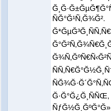
Ğ¸Ğ·Ğ±ĞµĞ¶Ğ°
ÑĞ°Ğ¹Ñ‚Ğ¾Ğ².
Ğ*ĞµĞ³Ğ¸ÑÑ‚Ñ€
Ğ°Ğ²Ñ‚Ğ¾Ñ€Ğ¸Ğ
Ğ¾Ñ‚ĞºÑ€Ñ‹Ğ²Ñ
ÑÑ‚Ñ€Ğ°Ğ½Ğ¸
ÑĞ¾Ğ·Ğ´Ğ°Ñ‚
Ğ·Ğ°Ğ¿Ğ¸ÑÑŒ,
ÑƒĞ½Ğ¸ĞºĞ°Ğ»