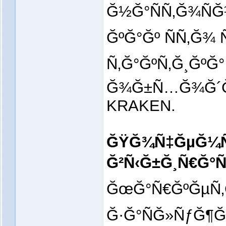
Ğ½Ğ°ÑÑ‚Ğ¾ÑĞ
ĞºĞ°Ğº ÑÑ‚Ğ¾ 
Ñ‚Ğ°ĞºÑ‚Ğ¸Ğº
Ğ¾Ğ±Ñ…Ğ¾Ğ´Ğ°
KRAKEN.
ĞŸĞ¾Ñ‡ĞµĞ¼Ñ
Ğ²Ñ‹Ğ±Ğ¸Ñ€Ğ°
ĞœĞ°Ñ€ĞºĞµÑ‚
Ğ·Ğ°ÑĞ»ÑƒĞ¶