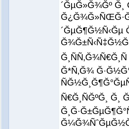
´ĞµĞ»Ğ¾Ğº Ğ¸ 
Ğ¿Ğ¾Ğ»ÑŒĞ·Ğ¾
´ĞµĞ¶Ğ½Ñ‹Ğµ 
Ğ¾Ğ±Ñ‹Ñ‡Ğ½Ğ¾
Ğ¸ÑÑ‚Ğ¾Ñ€Ğ¸Ñ
Ğ*Ñ‚Ğ¾ Ğ·Ğ½
ÑĞ½Ğ¸Ğ¶Ğ°Ğµ
Ñ€Ğ¸ÑĞºĞ¸ Ğ
Ğ¸Ğ·Ğ±ĞµĞ¶Ğ°
Ğ¼Ğ¾ÑˆĞµĞ½Ğ½