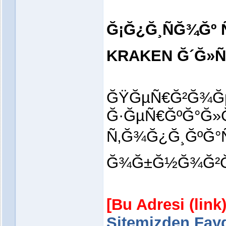
Ğ¡Ğ¿Ğ¸ÑĞ¾Ğº
KRAKEN Ğ´Ğ»Ñ
ĞŸĞµÑ€Ğ²Ğ¾Ğ
Ğ·ĞµÑ€ĞºĞ°Ğ»
Ñ‚Ğ¾Ğ¿Ğ¸ĞºĞ°
Ğ¾Ğ±Ğ½Ğ¾Ğ²Ğ»
[Bu Adresi (lin
Sitemizden Fayd