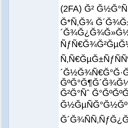
(2FA) Ğ² Ğ½Ğ°
Ğ*Ñ‚Ğ¾ Ğ´Ğ¾Ğ±
´Ğ¾Ğ¿Ğ¾Ğ»Ğ½
ÑƒÑ€Ğ¾Ğ²ĞµĞ½
Ñ‚Ñ€ĞµĞ±ÑƒÑ
´Ğ½Ğ¾Ñ€Ğ°Ğ·Ğ
ĞºĞ°Ğ¶Ğ´Ğ¾Ğ¼
Ğ²Ğ°Ñˆ Ğ°ĞºĞº
Ğ½ĞµÑĞ°Ğ½Ğ
Ğ´Ğ¾ÑÑ‚ÑƒĞ¿Ğ