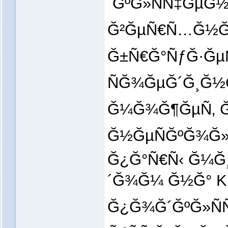
´ĞºĞ»ÑÑ‡ĞµĞ½Ğ
Ğ²ĞµÑ€Ñ…Ğ½Ğµ
Ğ±Ñ€Ğ°ÑƒĞ·ĞµÑ
ÑĞ¾ĞµĞ´Ğ¸Ğ½Ğ
Ğ¼Ğ¾Ğ¶ĞµÑ‚ Ğ
Ğ½ĞµÑĞºĞ¾Ğ»
Ğ¿Ğ°Ñ€Ñ‹ Ğ¼Ğ
´Ğ¾Ğ¼ Ğ½Ğ° K
Ğ¿Ğ¾Ğ´ĞºĞ»Ñ