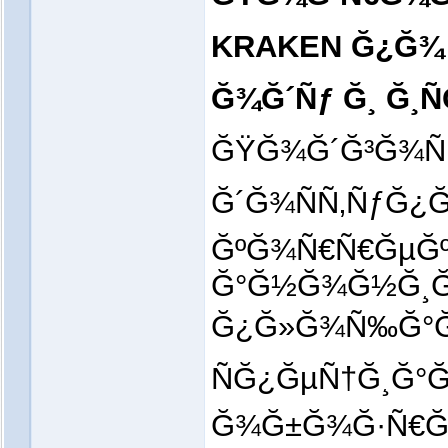
KRAKEN Ğ¿Ğ¾
Ğ¾Ğ´Ñƒ Ğ¸ Ğ¸
ĞŸĞ¾Ğ´Ğ³Ğ¾Ñ‚
Ğ´Ğ¾ÑÑ‚ÑƒĞ¿Ğ
ĞºĞ¾Ñ€Ñ€ĞµĞº
Ğ°Ğ½Ğ¾Ğ½Ğ¸Ğ
Ğ¿Ğ»Ğ¾Ñ‰Ğ°Ğ´
ÑĞ¿ĞµÑ†Ğ¸Ğ°
Ğ¾Ğ±Ğ¾Ğ·Ñ€Ğ