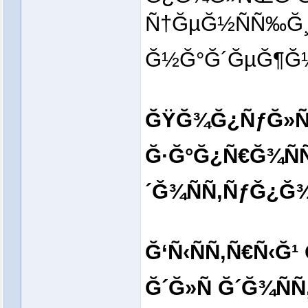
Ñ†ĞµĞ½ÑÑ‰Ğ
Ğ½Ğ°Ğ´ĞµĞ¶Ğ
ĞŸĞ¾Ğ¿ÑƒĞ»Ñ
Ğ·Ğ°Ğ¿Ñ€Ğ¾ÑÑ‹
´Ğ¾ÑÑ‚ÑƒĞ¿Ğ
Ğ‘Ñ‹ÑÑ‚Ñ€Ñ‹Ğ
Ğ´Ğ»Ñ Ğ´Ğ¾Ñ