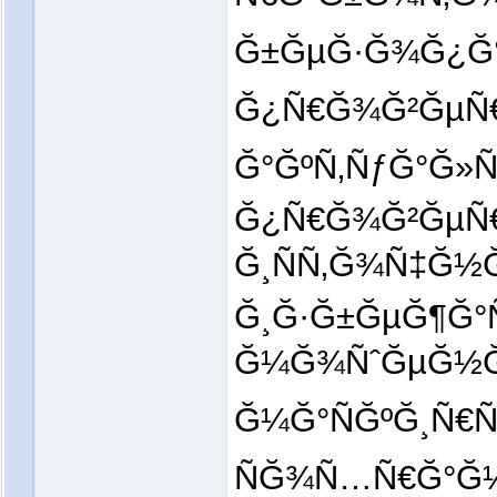
Ğ±ĞµĞ·Ğ¾Ğ¿Ğ°Ñ
Ğ¿Ñ€Ğ¾Ğ²ĞµÑ€
Ğ°ĞºÑ‚ÑƒĞ°Ğ»
Ğ¿Ñ€Ğ¾Ğ²ĞµÑ
Ğ¸ÑÑ‚Ğ¾Ñ‡Ğ½
Ğ¸Ğ·Ğ±ĞµĞ¶Ğ°
Ğ¼Ğ¾ÑˆĞµĞ½Ğ½
Ğ¼Ğ°ÑĞºĞ¸Ñ€Ñ
ÑĞ¾Ñ…Ñ€Ğ°Ğ½Ñ