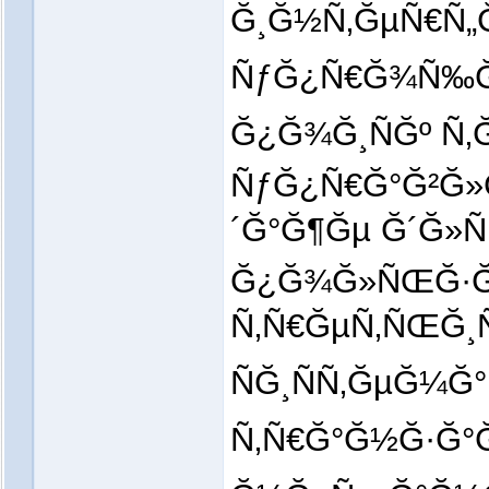
Ğ¸Ğ½Ñ‚ĞµÑ€Ñ„
ÑƒĞ¿Ñ€Ğ¾Ñ‰Ğ°
Ğ¿Ğ¾Ğ¸ÑĞº Ñ‚
ÑƒĞ¿Ñ€Ğ°Ğ²Ğ»
´Ğ°Ğ¶Ğµ Ğ´Ğ»
Ğ¿Ğ¾Ğ»ÑŒĞ·Ğ¾
Ñ‚Ñ€ĞµÑ‚ÑŒĞ¸
ÑĞ¸ÑÑ‚ĞµĞ¼
Ñ‚Ñ€Ğ°Ğ½Ğ·Ğ°Ğ