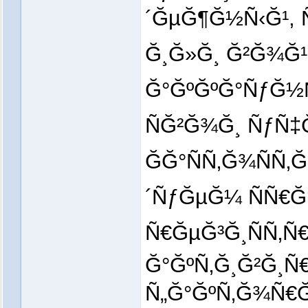
´ĞµĞ¶Ğ½Ñ‹Ğ¹,
Ğ¸Ğ»Ğ¸ Ğ²Ğ¾Ğ¹
Ğ°ĞºĞºĞ°ÑƒĞ½
ÑĞ²Ğ¾Ğ¸ ÑƒÑ
ĞĞ°ÑÑ‚Ğ¾Ñ
´ÑƒĞµĞ¼ ÑÑ€Ğ
Ñ€ĞµĞ³Ğ¸ÑÑ‚Ñ
Ğ°ĞºÑ‚Ğ¸Ğ²Ğ¸
Ñ„Ğ°ĞºÑ‚Ğ¾Ñ€Ğ