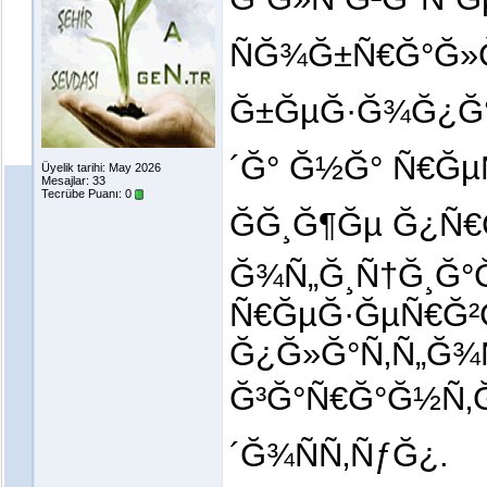
ÑĞ¾Ğ±Ñ€Ğ°Ğ»Ğ
Ğ±ĞµĞ·Ğ¾Ğ¿Ğ°
´Ğ° Ğ½Ğ° Ñ€Ğµ
Üyelik tarihi: May 2026
Mesajlar: 33
Tecrübe Puanı:
0
ĞĞ¸Ğ¶Ğµ Ğ¿Ñ€
Ğ¾Ñ„Ğ¸Ñ†Ğ¸Ğ°
Ñ€ĞµĞ·ĞµÑ€Ğ²
Ğ¿Ğ»Ğ°Ñ‚Ñ„Ğ¾
Ğ³Ğ°Ñ€Ğ°Ğ½Ñ‚Ğ
´Ğ¾ÑÑ‚ÑƒĞ¿.