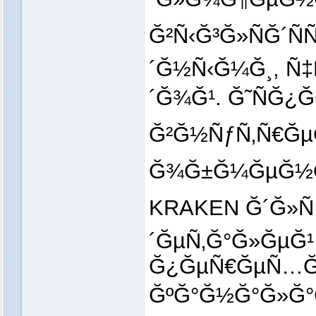
Ğ²Ñ‹Ğ³Ğ»ÑĞ´Ñ
´Ğ½Ñ‹Ğ¼Ğ¸, Ñ
´Ğ¾Ğ¹. Ğ˜ÑĞ
Ğ²Ğ½ÑƒÑ‚Ñ€ĞµĞ
Ğ¾Ğ±Ğ¼ĞµĞ½Ğ
KRAKEN Ğ´Ğ»Ñ
´ĞµÑ‚Ğ°Ğ»ĞµĞ
Ğ¿ĞµÑ€ĞµÑ…Ğ
ĞºĞ°Ğ½Ğ°Ğ»Ğ°Ğ