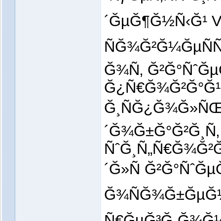
´ĞµĞ¶Ğ½Ñ‹Ğ¹ V
ÑĞ¾Ğ²Ğ¼ĞµÑÑ
Ğ¾Ñ‚ Ğ²Ğ°ÑˆĞ
Ğ¿Ñ€Ğ¾Ğ²Ğ°Ğ¹Ğ
Ğ¸ÑĞ¿Ğ¾Ğ»ÑŒĞ
´Ğ¾Ğ±Ğ°Ğ²Ğ¸Ñ
ÑˆĞ¸Ñ„Ñ€Ğ¾Ğ²
´Ğ»Ñ Ğ²Ğ°ÑˆĞ
Ğ¾ÑĞ¾Ğ±ĞµĞ
Ñ€ĞµĞ³Ğ¸Ğ¾Ğ