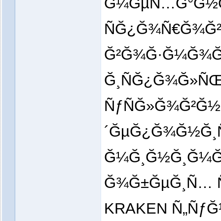
Ğ¼ĞµÑ…Ğ°Ğ½Ğ¸
ÑĞ¿Ğ¾Ñ€Ğ¾Ğ² 
Ğ²Ğ¾Ğ·Ğ¼Ğ¾Ğ
Ğ¸ÑĞ¿Ğ¾Ğ»ÑŒ
ÑƒÑĞ»Ğ¾Ğ²Ğ
´ĞµĞ¿Ğ¾Ğ½Ğ¸Ñ
Ğ¼Ğ¸Ğ½Ğ¸Ğ¼Ğ¸Ğ
Ğ¾Ğ±ĞµĞ¸Ñ… Ñ
KRAKEN Ñ„Ñƒ