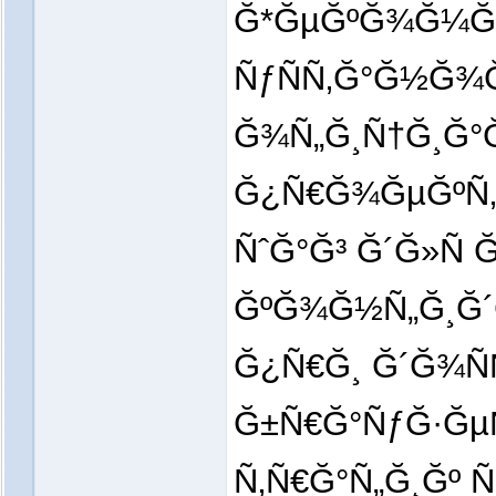
Ğ*ĞµĞºĞ¾Ğ¼Ğµ
ÑƒÑÑ‚Ğ°Ğ½Ğ¾Ğ²
Ğ¾Ñ„Ğ¸Ñ†Ğ¸Ğ°
Ğ¿Ñ€Ğ¾ĞµĞºÑ‚Ğ
ÑˆĞ°Ğ³ Ğ´Ğ»Ñ
ĞºĞ¾Ğ½Ñ„Ğ¸Ğ
Ğ¿Ñ€Ğ¸ Ğ´Ğ¾Ñ
Ğ±Ñ€Ğ°ÑƒĞ·ĞµÑ
Ñ‚Ñ€Ğ°Ñ„Ğ¸Ğº 