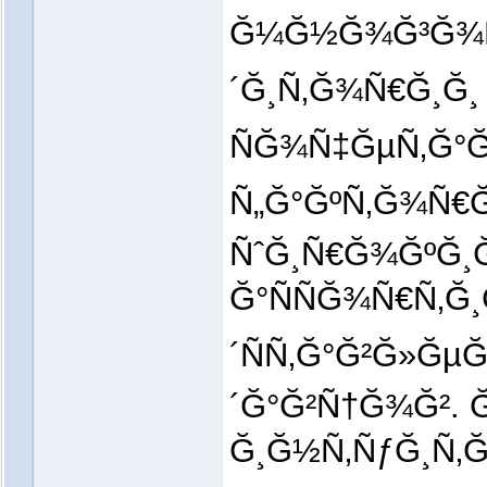
Ğ¼Ğ½Ğ¾Ğ³Ğ¾Ñ
´Ğ¸Ñ‚Ğ¾Ñ€Ğ¸Ğ¸
ÑĞ¾Ñ‡ĞµÑ‚Ğ°Ğ
Ñ„Ğ°ĞºÑ‚Ğ¾Ñ€Ğ
ÑˆĞ¸Ñ€Ğ¾ĞºĞ¸
Ğ°ÑÑĞ¾Ñ€Ñ‚
´ÑÑ‚Ğ°Ğ²Ğ»Ğ
´Ğ°Ğ²Ñ†Ğ¾Ğ². 
Ğ¸Ğ½Ñ‚ÑƒĞ¸Ñ‚