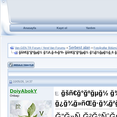
Anasayfa
Kayıt ol
Yardım
Serbest alan
Van.GEN.TR Forum | Yerel Van Forumu
>
>
Fotoğraflar Bölüm
ğšñ€ğ°ğºğµğ½ ğ¾ñ‚ğ·ñ‹ğ²ñ‹ ğšñ€ğ°ğºğµğ½ ğ¼ğ½ğµğ½ğ¸ñ 
10/05/26, 14:37
DoiyAbokY
ğšñ€ğ°ğºğµğ½ ğ
Onbaşı
ğ¿ğ¾ğ»ñŒğ·ğ¾ğ²ğ
Ğ”Ğ»Ñ Ğ²Ğ°Ñˆ