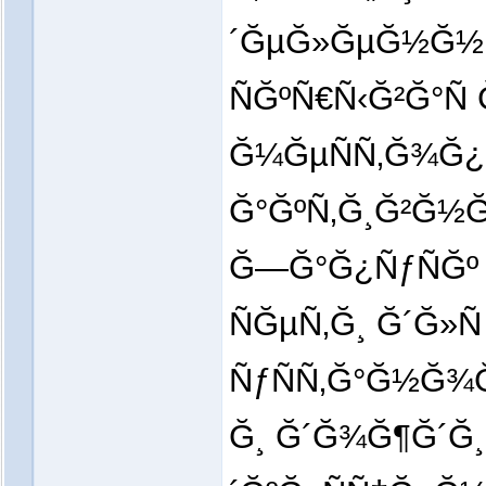
´ĞµĞ»ĞµĞ½Ğ½Ñ
ÑĞºÑ€Ñ‹Ğ²Ğ°Ñ
Ğ¼ĞµÑÑ‚Ğ¾Ğ
Ğ°ĞºÑ‚Ğ¸Ğ²Ğ½Ğ
Ğ—Ğ°Ğ¿ÑƒÑĞº
ÑĞµÑ‚Ğ¸ Ğ´Ğ»
ÑƒÑÑ‚Ğ°Ğ½Ğ¾Ğ
Ğ¸ Ğ´Ğ¾Ğ¶Ğ´