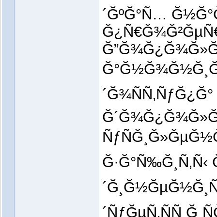
´ĞºĞ°Ñ… Ğ½Ğ°
Ğ¿Ñ€Ğ¾Ğ²ĞµÑ€
Ğ”Ğ¾Ğ¿Ğ¾Ğ»Ğ
Ğ°Ğ½Ğ¾Ğ½Ğ¸Ğ¼
´Ğ¾ÑÑ‚ÑƒĞ¿Ğ°
Ğ´Ğ¾Ğ¿Ğ¾Ğ»Ğ
ÑƒÑĞ¸Ğ»ĞµĞ
Ğ·Ğ°Ñ‰Ğ¸Ñ‚Ñ‹
´Ğ¸Ğ½ĞµĞ½Ğ¸Ñ
´ÑƒĞµÑ‚ÑÑ 