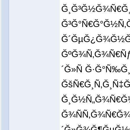
Ğ¸Ğ³Ğ½Ğ¾Ñ€Ğ¸Ñ
Ğ³Ğ°Ñ€Ğ°Ğ½Ñ‚
Ğ´ĞµĞ¿Ğ¾Ğ½Ğ¸Ñ
ĞºĞ¾Ñ‚Ğ¾Ñ€Ñƒ
´Ğ»Ñ Ğ·Ğ°Ñ‰Ğ
ĞšÑ€Ğ¸Ñ‚Ğ¸Ñ‡Ğ
Ğ¸Ğ½Ñ„Ğ¾Ñ€Ğ¼
Ğ¾ÑÑ‚Ğ¾Ñ€Ğ¾
´Ğ»Ğ¾Ğ¶ĞµĞ½Ğ