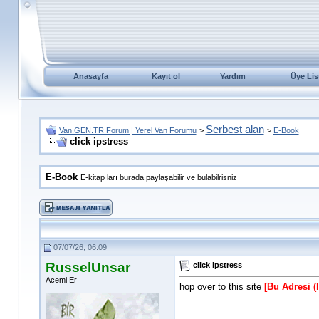
Anasayfa
Kayıt ol
Yardım
Üye Lis
Serbest alan
Van.GEN.TR Forum | Yerel Van Forumu
>
>
E-Book
click ipstress
E-Book
E-kitap ları burada paylaşabilir ve bulabilrisniz
07/07/26, 06:09
RusselUnsar
click ipstress
Acemi Er
hop over to this site
[Bu Adresi (