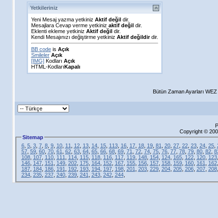
Yetkileriniz
Yeni Mesaj yazma yetkiniz
Aktif değil
dir.
Mesajlara Cevap verme yetkiniz
aktif değil
dir.
Eklenti ekleme yetkiniz
Aktif değil
dir.
Kendi Mesajınızı değiştirme yetkiniz
Aktif değildir
dir.
BB code
is
Açık
Smileler
Açık
[IMG]
Kodları
Açık
HTML-Kodları
Kapalı
Bütün Zaman Ayarları WEZ +
P
Copyright © 200
Sitemap
6
,
5
,
3
,
7
,
8
,
9
,
10
,
11
,
12
,
13
,
14
,
15
,
113
,
16
,
17
,
18
,
19
,
81
,
20
,
27
,
22
,
23
,
24
,
25
,
57
,
59
,
60
,
70
,
61
,
62
,
63
,
64
,
65
,
66
,
68
,
69
,
71
,
72
,
74
,
75
,
76
,
77
,
78
,
79
,
80
,
82
,
8
108
,
107
,
110
,
111
,
114
,
115
,
118
,
116
,
117
,
119
,
148
,
154
,
124
,
165
,
122
,
120
,
123
146
,
147
,
151
,
149
,
202
,
175
,
164
,
152
,
167
,
155
,
156
,
157
,
158
,
159
,
160
,
161
,
162
187
,
184
,
186
,
191
,
192
,
193
,
194
,
197
,
198
,
201
,
203
,
229
,
204
,
205
,
206
,
207
,
208
234
,
235
,
237
,
240
,
239
,
241
,
243
,
242
,
244
,