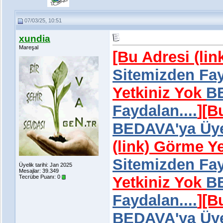
07/03/25, 10:51
xundia
Mareşal
[Bu Adresi (li
Sitemizden Fay
Yetkiniz Yok
BE
Faydalan....
]
[B
BEDAVA'ya Üye 
(link) Görme Y
Sitemizden Fay
Üyelik tarihi: Jan 2025
Mesajlar: 39.349
Tecrübe Puanı:
0
Yetkiniz Yok
BE
Faydalan....
]
[B
BEDAVA'ya Üye 