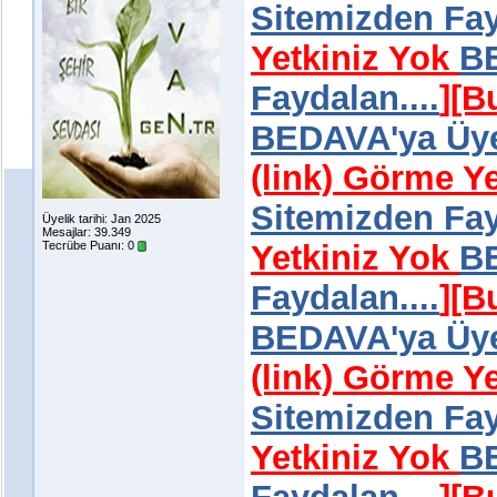
Sitemizden Fay
Yetkiniz Yok
BE
Faydalan....
]
[B
BEDAVA'ya Üye 
(link) Görme Y
Sitemizden Fay
Üyelik tarihi: Jan 2025
Mesajlar: 39.349
Tecrübe Puanı:
0
Yetkiniz Yok
BE
Faydalan....
]
[B
BEDAVA'ya Üye 
(link) Görme Y
Sitemizden Fay
Yetkiniz Yok
BE