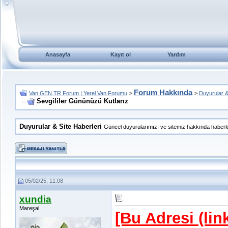
Anasayfa
Kayıt ol
Yardım
Forum Hakkında
Van.GEN.TR Forum | Yerel Van Forumu
>
>
Duyurular &
Sevgililer Gününüzü Kutlarız
Duyurular & Site Haberleri
Güncel duyurularımızı ve sitemiz hakkında haberler
05/02/25, 11:08
xundia
Mareşal
[Bu Adresi (li