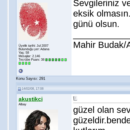
Sevgileriniz v
eksik olmasın.
günü olsun.
___________
Mahir Budak
Üyelik tarihi: Jul 2007
Bulunduğu yer: Adana
Yaş: 58
Mesajlar: 2.146
Tecrübe Puanı:
38
Konu Sayısı: 291
14/02/08, 17:08
akustikci
Albay
güzel olan sevg
güzeldir.bende