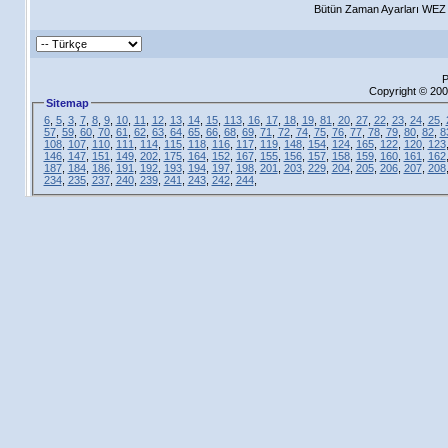
Bütün Zaman Ayarları WEZ +
P
Copyright © 200
Sitemap
6
,
5
,
3
,
7
,
8
,
9
,
10
,
11
,
12
,
13
,
14
,
15
,
113
,
16
,
17
,
18
,
19
,
81
,
20
,
27
,
22
,
23
,
24
,
25
,
57
,
59
,
60
,
70
,
61
,
62
,
63
,
64
,
65
,
66
,
68
,
69
,
71
,
72
,
74
,
75
,
76
,
77
,
78
,
79
,
80
,
82
,
8
108
,
107
,
110
,
111
,
114
,
115
,
118
,
116
,
117
,
119
,
148
,
154
,
124
,
165
,
122
,
120
,
123
146
,
147
,
151
,
149
,
202
,
175
,
164
,
152
,
167
,
155
,
156
,
157
,
158
,
159
,
160
,
161
,
162
187
,
184
,
186
,
191
,
192
,
193
,
194
,
197
,
198
,
201
,
203
,
229
,
204
,
205
,
206
,
207
,
208
234
,
235
,
237
,
240
,
239
,
241
,
243
,
242
,
244
,