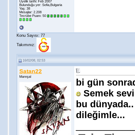
Üyelik tarihi: Feb 2007
Bulunduğu yer: Sofia,Bulgaria
Yaş: 38
Mesajlar: 2.208
Tecrübe Puanı:
50
Konu Sayısı: 77
Takımınız:
16/02/08, 02:53
Satan22
Mareşal
bi gün sonra
Semek sevil
bu dünyada..
dileğimle...
___________