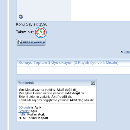
Konu Sayısı: 1596
Takımınız:
«
önce
Konuyu Toplam 1 Üye okuyor.
(0 Kayıtlı üye ve 1 Misafir)
Yetkileriniz
Yeni Mesaj yazma yetkiniz
Aktif değil
dir.
Mesajlara Cevap verme yetkiniz
aktif değil
dir.
Eklenti ekleme yetkiniz
Aktif değil
dir.
Kendi Mesajınızı değiştirme yetkiniz
Aktif değildir
dir.
BB code
is
Açık
Smileler
Açık
[IMG]
Kodları
Açık
HTML-Kodları
Kapalı