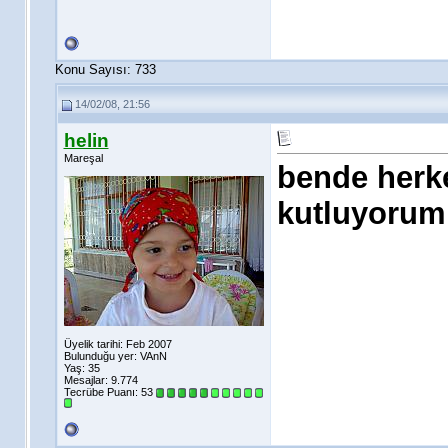
Konu Sayısı: 733
14/02/08, 21:56
helin
Mareşal
bende herke
kutluyorum.
Üyelik tarihi: Feb 2007
Bulunduğu yer: VAnN
Yaş: 35
Mesajlar: 9.774
Tecrübe Puanı:
53