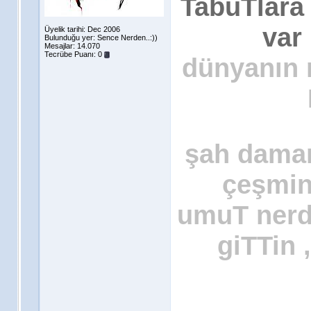
TabuTlara
var 
Üyelik tarihi: Dec 2006
Bulunduğu yer: Sence Nerden..:))
Mesajlar: 14.070
Tecrübe Puanı:
0
dünyanın n
şah damar
çeşmin
umuT nerde
giTTin 