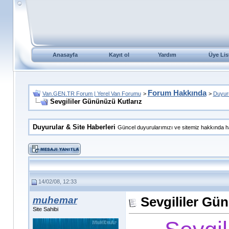
Anasayfa
Kayıt ol
Yardım
Üye Lis
Forum Hakkında
Van.GEN.TR Forum | Yerel Van Forumu
>
>
Duyuru
Sevgililer Gününüzü Kutlarız
Duyurular & Site Haberleri
Güncel duyurularımızı ve sitemiz hakkında ha
14/02/08, 12:33
muhemar
Sevgililer Gü
Site Sahibi