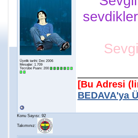
Sevgil
sevdikler
Sevgi
Üyelik tarihi: Dec 2006
Mesajlar: 1.709
Tecrübe Puanı:
200
___________
[Bu Adresi (l
BEDAVA'ya Üy
Konu Sayısı: 92
Takımınız: