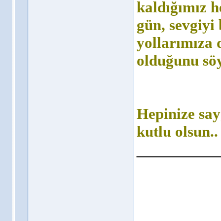
kaldığımız h
gün, sevgiyi
yollarımıza
olduğunu söy
Hepinize say
kutlu olsun..
__________