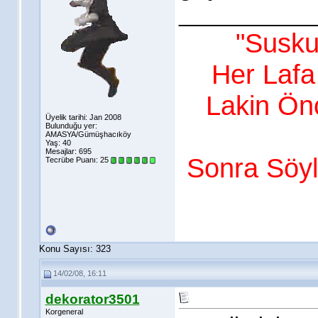
___________
"Susku
Her Lafa
Lakin Ön
Üyelik tarihi: Jan 2008
Bulunduğu yer:
AMASYA/Gümüşhacıköy
Yaş: 40
Mesajlar: 695
Sonra Söy
Tecrübe Puanı:
25
Konu Sayısı: 323
14/02/08, 16:11
dekorator3501
Korgeneral