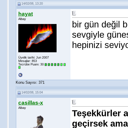
14/02/08, 13:20
hayat
Albay
bir gün değil 
sevgiyle güneş
hepinizi sevi
Üyelik tarihi: Jun 2007
Mesajlar: 853
Tecrübe Puanı:
30
Konu Sayısı: 371
14/02/08, 15:04
casillas-x
Albay
Teşekkürler a
geçirsek ama 