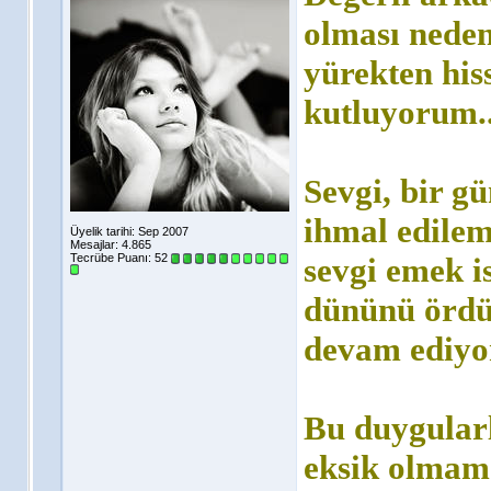
olması neden
yürekten hiss
kutluyorum.
Sevgi, bir g
ihmal edilem
Üyelik tarihi: Sep 2007
Mesajlar: 4.865
Tecrübe Puanı:
52
sevgi emek i
dününü ördük
devam ediyo
Bu duygularl
eksik olmama