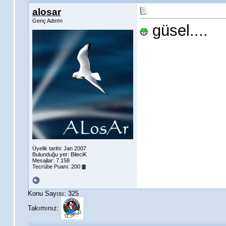
alosar
Genç Adm!n
güsel....
Üyelik tarihi: Jan 2007
Bulunduğu yer: BileciK
Mesajlar: 7.158
Tecrübe Puanı:
200
Konu Sayısı: 325
Takımınız: