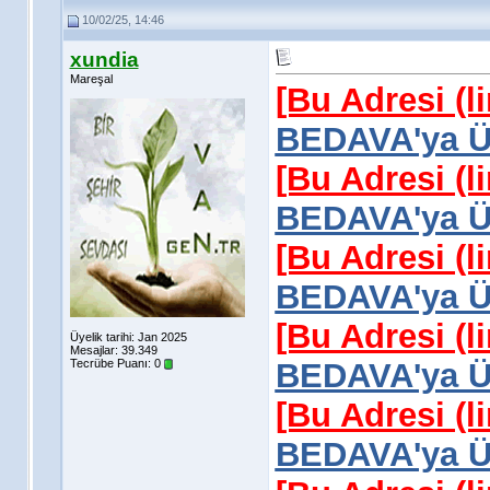
10/02/25, 14:46
xundia
Mareşal
[Bu Adresi (l
BEDAVA'ya Üy
[Bu Adresi (l
BEDAVA'ya Üy
[Bu Adresi (l
BEDAVA'ya Üy
[Bu Adresi (l
Üyelik tarihi: Jan 2025
Mesajlar: 39.349
Tecrübe Puanı:
0
BEDAVA'ya Üy
[Bu Adresi (l
BEDAVA'ya Üy