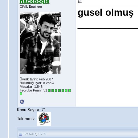
hackoogle
CIVIL Engineer
gusel olmuş
___________
Üyelik tarihi: Feb 2007
Bulunduğu yer: // van //
Mesajlar: 1.848
Tecrübe Puanı:
31
Konu Sayısı: 71
Takımınız:
17/02/07, 16:35