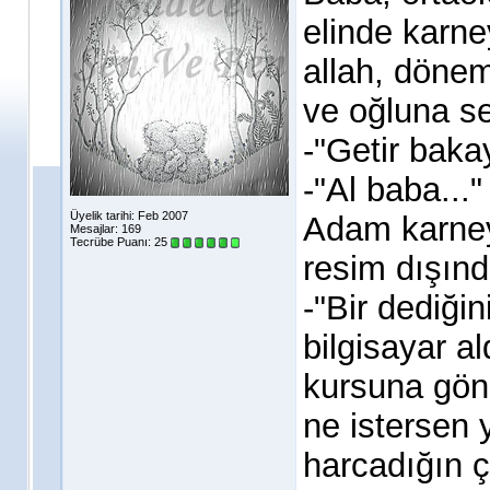
elinde karney
allah, dönem
ve oğluna se
-"Getir baka
-"Al baba..."
Üyelik tarihi: Feb 2007
Adam karneye
Mesajlar: 169
Tecrübe Puanı:
25
resim dışınd
-"Bir dediğin
bilgisayar al
kursuna gönd
ne istersen 
harcadığın ç