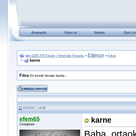
Anasayfa
Kayıt ol
Yardım
Üye Lis
Eğlence
Van.GEN.TR Forum | Yerel Van Forumu
>
>
Fıkra
karne
Fıkra
En komik fıkralar burda...
15/02/07, 14:09
efem65
karne
Üsteğmen
Baba, ortaok