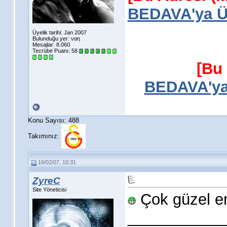
BEDAVA'ya Üy
Üyelik tarihi: Jan 2007
Bulunduğu yer: ναη
Mesajlar: 8.060
Tecrübe Puanı:
58
[Bu 
BEDAVA'ya 
Konu Sayısı: 488
Takımınız:
16/02/07, 10:31
ZyreC
Site Yöneticisi
Çok güzel em
___________