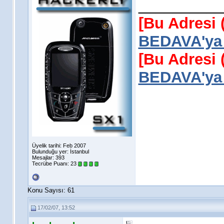
__________
[Bu Adresi 
BEDAVA'ya 
[Bu Adresi 
BEDAVA'ya 
Üyelik tarihi: Feb 2007
Bulunduğu yer: İstanbul
Mesajlar: 393
Tecrübe Puanı:
23
Konu Sayısı: 61
17/02/07, 13:52