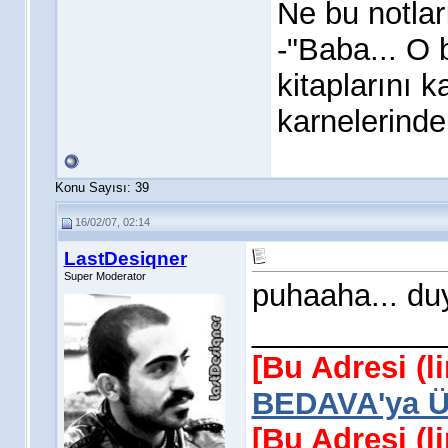
Ne bu notları
-"Baba... O 
kitaplarını k
karnelerinde
Konu Sayısı: 39
16/02/07, 02:14
LastDesiqner
Super Moderator
puhaaha... du
___________
[Bu Adresi (l
BEDAVA'ya Üy
[Bu Adresi (l