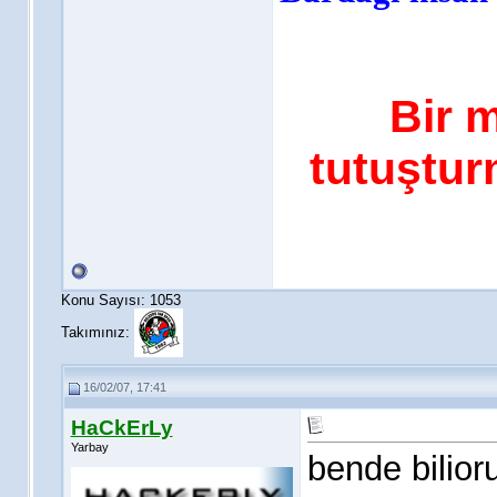
Bir 
tutuştur
Konu Sayısı: 1053
Takımınız:
16/02/07, 17:41
HaCkErLy
Yarbay
bende bilior